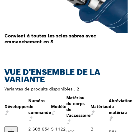
Convient à toutes les scies sabres avec
emmanchement en S
VUE D'ENSEMBLE DE LA
VARIANTE
Variantes de produits disponibles :
2
Matériau
Numéro
Abréviatio
du corps
Développer
de
Modèle
Matériau
du
de
commande
matériau
l'accessoire
2 608 654
S 1122
BI-
HCS
BIM