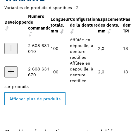
Variantes de produits disponibles :
2
Numéro
Longueur
Configuration
Espacement
Pas
Développer
de
totale,
de la denture
des dents,
den
commande
mm
mm
TPI
Affûtée en
2 608 631
dépouille, à
100
2,0
13
010
denture
rectifiée
Affûtée en
2 608 631
dépouille, à
100
2,0
13
670
denture
rectifiée
sur
produits
Afficher plus de produits