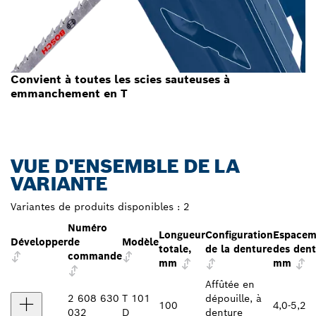
Convient à toutes les scies sauteuses à
emmanchement en T
VUE D'ENSEMBLE DE LA
VARIANTE
Variantes de produits disponibles :
2
Numéro
Longueur
Configuration
Espacem
Développer
de
Modèle
totale,
de la denture
des dent
commande
mm
mm
Affûtée en
2 608 630
T 101
dépouille, à
100
4,0-5,2
032
D
denture