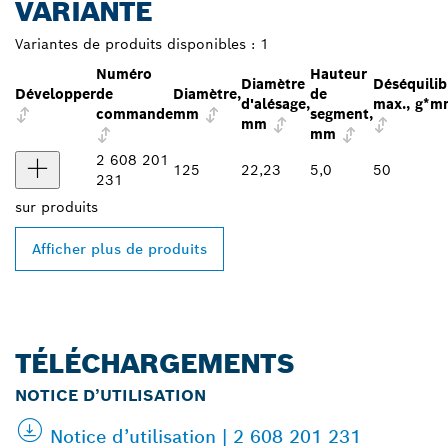
VARIANTE
Variantes de produits disponibles :
1
Numéro
Hauteur
Diamètre
Déséquilib
Développer
de
Diamètre,
de
d'alésage,
max., g*m
commande
mm
segment,
mm
mm
2 608 201
125
22,23
5,0
50
231
sur
produits
Afficher plus de produits
TÉLÉCHARGEMENTS
NOTICE D’UTILISATION
Notice d’utilisation | 2 608 201 231