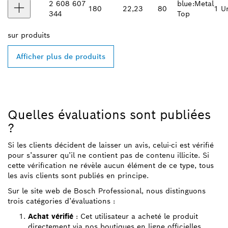
2 608 607
blue:Metal
180
22,23
80
1 Un
344
Top
sur
produits
Afficher plus de produits
Quelles évaluations sont publiées
?
Si les clients décident de laisser un avis, celui-ci est vérifié
pour s’assurer qu’il ne contient pas de contenu illicite. Si
cette vérification ne révèle aucun élément de ce type, tous
les avis clients sont publiés en principe.
Sur le site web de Bosch Professional, nous distinguons
trois catégories d’évaluations :
Achat vérifié
: Cet utilisateur a acheté le produit
directement via nos boutiques en ligne officielles