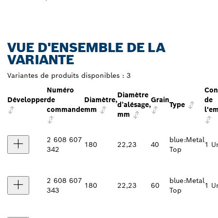
VUE D'ENSEMBLE DE LA
VARIANTE
Variantes de produits disponibles :
3
Numéro
Con
Diamètre
Développer
de
Diamètre,
Grain
de
d’alésage,
Type
commande
mm
l'e
mm
2 608 607
blue:Metal
180
22,23
40
1 Un
342
Top
2 608 607
blue:Metal
180
22,23
60
1 Un
343
Top