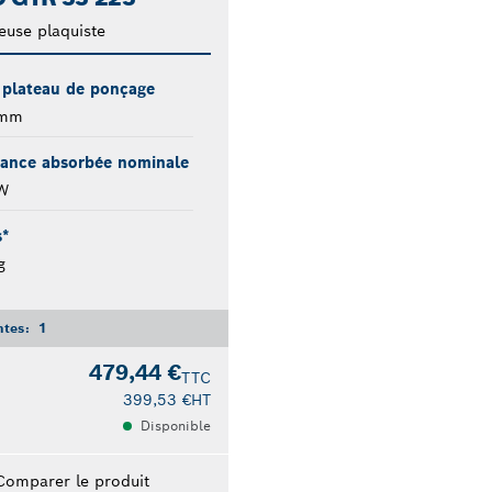
use plaquiste
 plateau de ponçage
 mm
sance absorbée nominale
W
s*
g
ntes:
1
479,44 €
TTC
399,53 €
HT
Disponible
Comparer le produit