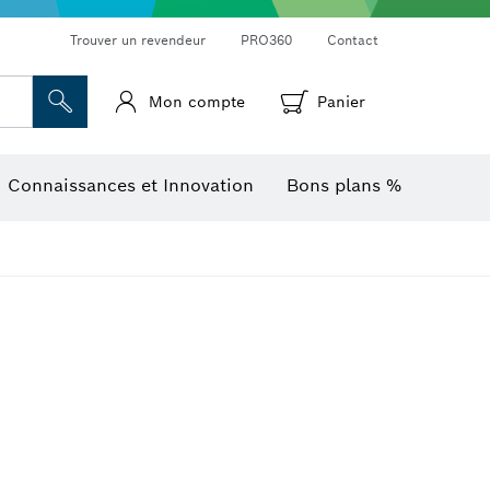
Trouver un revendeur
PRO360
Contact
Mon compte
Panier
Mesureurs d’angle et niveaux électroniques
Caméras et détecteurs thermiques
Connaissances et Innovation
Bons plans %