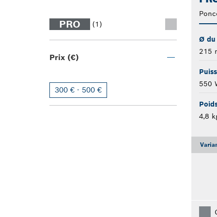
Ponce
PRO
(1)
Ø du
215
Prix (€)
Puis
550 
300 € - 500 €
Poid
4,8 k
Varia