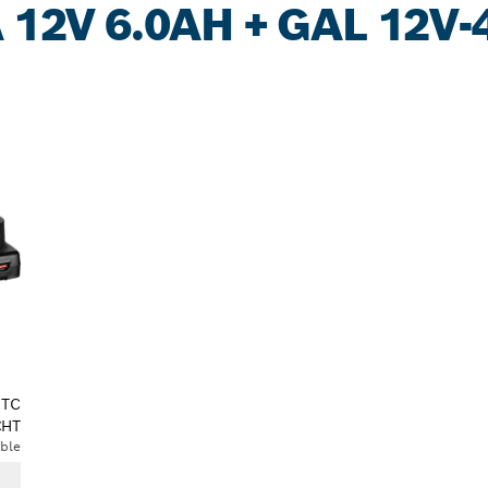
 12V 6.0AH + GAL 12V-
TTC
€
HT
ble