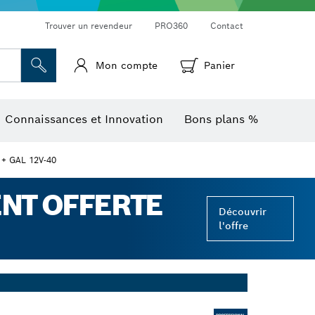
Trouver un revendeur
PRO360
Contact
Mon compte
Panier
Mesureurs d’angle et niveaux électroniques
Caméras et détecteurs thermiques
Connaissances et Innovation
Bons plans %
 + GAL 12V-40
ENT OFFERTE
Découvrir
l'offre