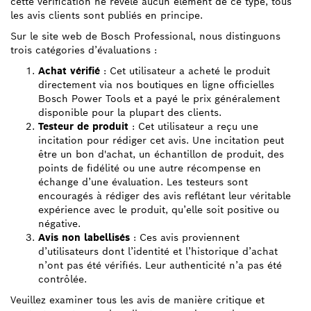
cette vérification ne révèle aucun élément de ce type, tous
les avis clients sont publiés en principe.
Sur le site web de Bosch Professional, nous distinguons
trois catégories d’évaluations :
Achat vérifié
: Cet utilisateur a acheté le produit
directement via nos boutiques en ligne officielles
Bosch Power Tools et a payé le prix généralement
disponible pour la plupart des clients.
Testeur de produit
: Cet utilisateur a reçu une
incitation pour rédiger cet avis. Une incitation peut
être un bon d'achat, un échantillon de produit, des
points de fidélité ou une autre récompense en
échange d’une évaluation. Les testeurs sont
encouragés à rédiger des avis reflétant leur véritable
expérience avec le produit, qu’elle soit positive ou
négative.
Avis non labellisés
: Ces avis proviennent
d’utilisateurs dont l’identité et l’historique d’achat
n’ont pas été vérifiés. Leur authenticité n’a pas été
contrôlée.
Veuillez examiner tous les avis de manière critique et