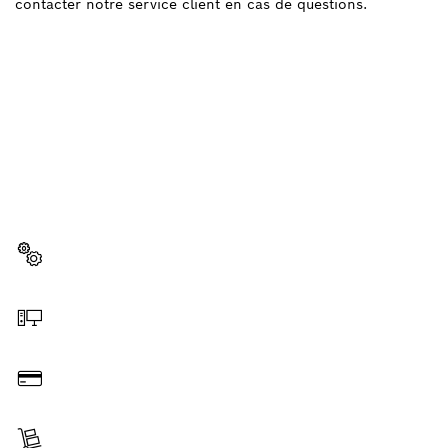
contacter notre service client en cas de questions.
BESOIN D'UNE PIÈCE
DÉTACHÉE ?
Ici, vous trouverez rapidement et facilement les
pièces détachées adaptées à votre outillage
professionnel Bosch.
Sélectionner une pièce détachée
Commander en ligne
Payer