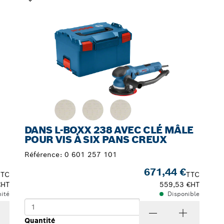
VOTRE SÉLECTION
DANS L-BOXX 238 AVEC CLÉ MÂLE
POUR VIS À SIX PANS CREUX
Référence:
0 601 257 101
671,44 €
TTC
TTC
€
HT
559,53 €
HT
mité
Disponible
Quantité