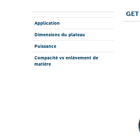
GET 
Applica­tion
Dimen­sions du plateau
Puis­sance
Compa­cité vs enlève­ment de
matière