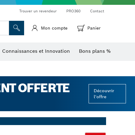
Trouver un revendeur
PRO360
Contact
Mon compte
Panier
Mesureurs d’angle et niveaux électroniques
Caméras et détecteurs thermiques
Connaissances et Innovation
Bons plans %
ENT OFFERTE
Découvrir
l'offre