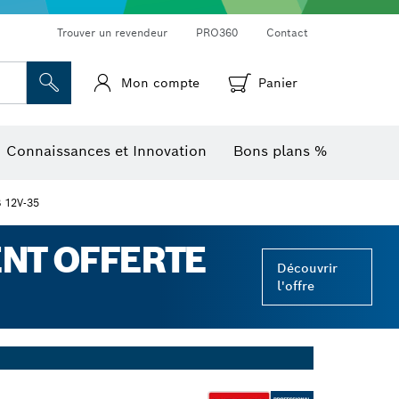
Trouver un revendeur
PRO360
Contact
Mon compte
Panier
Mesureurs d’angle et niveaux électroniques
Caméras et détecteurs thermiques
Connaissances et Innovation
Bons plans %
 12V-35
ENT OFFERTE
Découvrir
l'offre