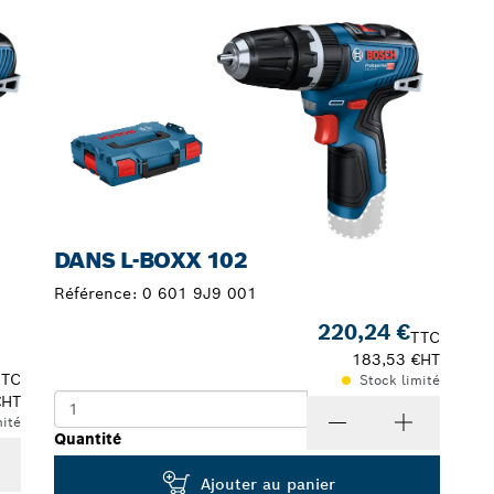
VOTRE SÉLECTION
DANS L-BOXX 102
Référence:
0 601 9J9 001
220,24 €
TTC
183,53 €
HT
TTC
Stock limité
€
HT
mité
Quantité
Ajouter au panier