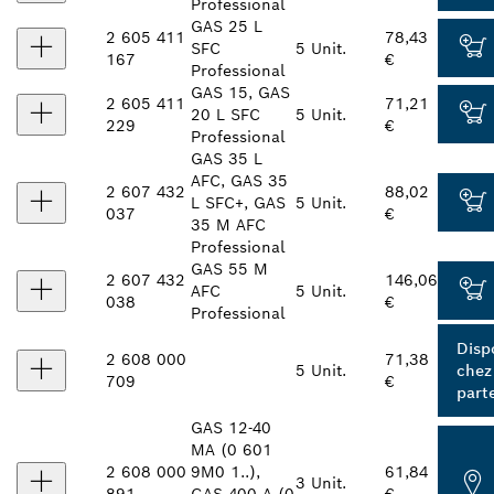
Professional
GAS 25 L
2 605 411
78,43
SFC
5 Unit.
167
€
Professional
GAS 15, GAS
2 605 411
71,21
20 L SFC
5 Unit.
229
€
Professional
GAS 35 L
AFC, GAS 35
2 607 432
88,02
L SFC+, GAS
5 Unit.
037
€
35 M AFC
Professional
GAS 55 M
2 607 432
146,06
AFC
5 Unit.
038
€
Professional
Disp
2 608 000
71,38
5 Unit.
chez
709
€
part
GAS 12-40
MA (0 601
2 608 000
9M0 1..),
61,84
3 Unit.