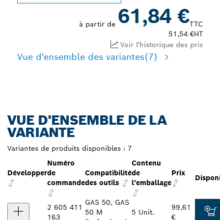
61,84 €
à partir de
TTC
51,54 €
HT
Voir l'historique des prix
Vue d'ensemble des variantes
(7)
VUE D'ENSEMBLE DE LA
VARIANTE
Variantes de produits disponibles :
7
Numéro
Contenu
Développer
de
Compatibilité
de
Prix
Disponi
commande
des outils
l'emballage
GAS 50, GAS
2 605 411
99,61
50 M
5 Unit.
163
€