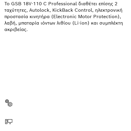
Το GSB 18V-110 C Professional διαθέτει επίσης 2
ταχύτητες, Autolock, KickBack Control, ηλεκτρονική
προστασία κινητήρα (Electronic Motor Protection),
λαβή, μπαταρία ιόντων λιθίου (Li-ion) και συμπλέκτη
ακριβείας.
ΧΡΕΙΆΖΕΣΑΙ ΈΝΑ
ΑΝΤΑΛΛΑΚΤΙΚΌ;
Εδώ θα βρεις γρήγορα και απλά τα κατάλληλα
ανταλλακτικά για το επαγγελματικό εργαλείο σου
Bosch.
Επιλογή ανταλλακτικού
Παραγγελία online