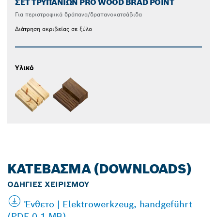
ΣΕΤ ΤΡΥΠΑΝΙΏΝ PRO WOOD BRAD POINT
Για περιστροφικά δράπανα/δραπανοκατσάβιδα
Διάτρηση ακριβείας σε ξύλο
Υλικό
ΚΑΤΈΒΑΣΜΑ (DOWNLOADS)
ΟΔΗΓΊΕΣ ΧΕΙΡΙΣΜΟΎ
Ένθετο | Elektrowerkzeug, handgeführt
(PDF 0.1 MB)