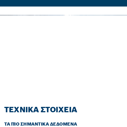
ΑΓΌΡΑΣΕ ΈΝΑ ΕΡΓΑΛΕΊΟ
BOSCH PROFESSIONAL
18V Ή BITURBO Ή ΣΕΤ ΚΑ
Ι ΑΠΌΚΤΗΣΕ ΜΙΑ ΕΠ
ΙΠΛΈΟΝ ΜΠΑΤΑΡΊΑ ΔΩ
ΡΕΆΝ.*
Εξαργύρωσε τώρα!
ΤΕΧΝΙΚΆ ΣΤΟΙΧΕΊΑ
ΤΑ ΠΙΟ ΣΗΜΑΝΤΙΚΆ ΔΕΔΟΜΈΝΑ