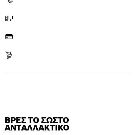
Επιλογή ανταλλακτικού
Παραγγελία online
Πληρωμή
Λήψη παράδοσης
Ανεύρεση ανταλλακτικού
ΒΡΕΣ ΤΟ ΣΩΣΤΌ
ΑΝΤΑΛΛΑΚΤΙΚΌ