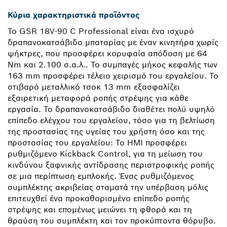
Κύρια χαρακτηριστικά προϊόντος
Το GSR 18V-90 C Professional είναι ένα ισχυρό
δραπανοκατσάβιδο μπαταρίας με έναν κινητήρα χωρίς
ψήκτρες, που προσφέρει κορυφαία απόδοση με 64
Nm και 2.100 σ.α.λ.. Το συμπαγές μήκος κεφαλής των
163 mm προσφέρει τέλειο χειρισμό του εργαλείου. Το
στιβαρό μεταλλικό τσοκ 13 mm εξασφαλίζει
εξαιρετική μεταφορά ροπής στρέψης για κάθε
εργασία. Το δραπανοκατσάβιδο διαθέτει πολύ υψηλό
επίπεδο ελέγχου του εργαλείου, τόσο για τη βελτίωση
της προστασίας της υγείας του χρήστη όσο και της
προστασίας του εργαλείου: Το HMI προσφέρει
ρυθμιζόμενο Kickback Control, για τη μείωση του
κινδύνου ξαφνικής αντίδρασης περιστροφικής ροπής
σε μια περίπτωση εμπλοκής. Ένας ρυθμιζόμενος
συμπλέκτης ακριβείας σταματά την υπέρβαση μόλις
επιτευχθεί ένα προκαθορισμένο επίπεδο ροπής
στρέψης και επομένως μειώνει τη φθορά και τη
θραύση του συμπλέκτη και τον προκύπτοντα θόρυβο.