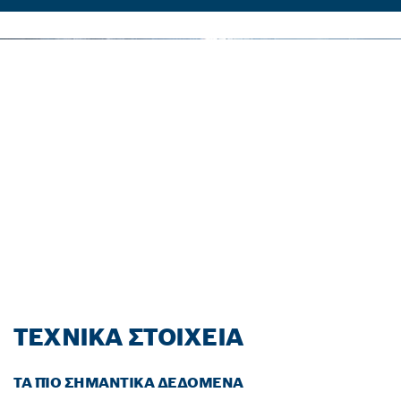
ΑΓΌΡΑΣΕ ΈΝΑ ΕΡΓΑΛΕΊΟ
BOSCH PROFESSIONAL
18V Ή BITURBO Ή ΣΕΤ ΚΑ
Ι ΑΠΌΚΤΗΣΕ ΜΙΑ ΕΠ
ΙΠΛΈΟΝ ΜΠΑΤΑΡΊΑ ΔΩ
ΡΕΆΝ.*
Εξαργύρωσε τώρα!
ΤΕΧΝΙΚΆ ΣΤΟΙΧΕΊΑ
ΤΑ ΠΙΟ ΣΗΜΑΝΤΙΚΆ ΔΕΔΟΜΈΝΑ