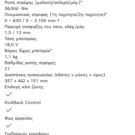
Ροπή στρέψης (μαλακή/σκληρή/μέγ.)*
36/64/- Nm
Ονομαστικές στροφές (1η ταχύτητα/2η ταχύτητα)*
0 – 630 / 0 – 2.100 min-1
Περιοχή σύσφιγξης του τσοκ, ελάχ./μέγ.
1,5 / 13 mm
Τάση μπαταρίας
18,0 V
Βάρος δίχως μπαταρία*
1,1 kg
Βαθμίδες ροπής στρέψης
21
Διαστάσεις συσκευασίας (πλάτος x μήκος x ύψος)
357 x 442 x 151 mm
Επιλογή κλιπ ζώνης
KickBack Control
Φως εργασίας
Σχεδιασμός εργαλείου