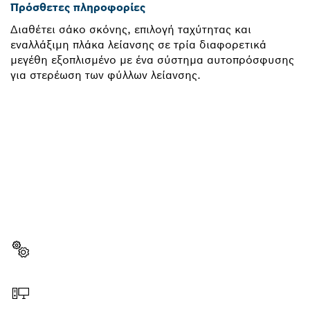
Πρόσθετες πληροφορίες
Διαθέτει σάκο σκόνης, επιλογή ταχύτητας και
εναλλάξιμη πλάκα λείανσης σε τρία διαφορετικά
μεγέθη εξοπλισμένο με ένα σύστημα αυτοπρόσφυσης
για στερέωση των φύλλων λείανσης.
ΧΡΕΙΆΖΕΣΑΙ ΈΝΑ
ΑΝΤΑΛΛΑΚΤΙΚΌ;
Εδώ θα βρεις γρήγορα και απλά τα κατάλληλα
ανταλλακτικά για το επαγγελματικό εργαλείο σου
Bosch.
Επιλογή ανταλλακτικού