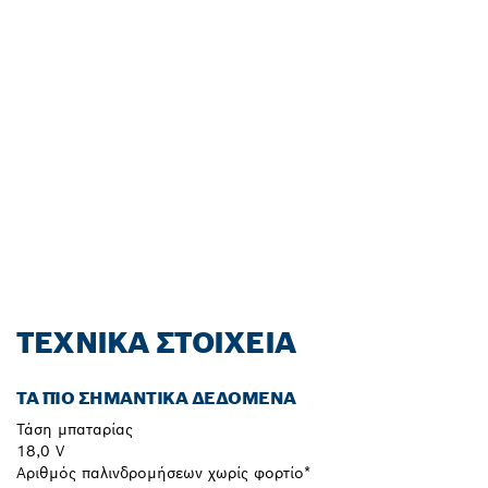
ΑΓΌΡΑΣΕ ΈΝΑ ΕΡΓΑΛΕΊΟ
BOSCH PROFESSIONAL
18V Ή BITURBO Ή ΣΕΤ ΚΑ
Ι ΑΠΌΚΤΗΣΕ ΜΙΑ ΕΠ
ΙΠΛΈΟΝ ΜΠΑΤΑΡΊΑ ΔΩ
ΡΕΆΝ.*
Εξαργύρωσε τώρα!
ΤΕΧΝΙΚΆ ΣΤΟΙΧΕΊΑ
ΤΑ ΠΙΟ ΣΗΜΑΝΤΙΚΆ ΔΕΔΟΜΈΝΑ
Τάση μπαταρίας
18,0 V
Αριθμός παλινδρομήσεων χωρίς φορτίο*