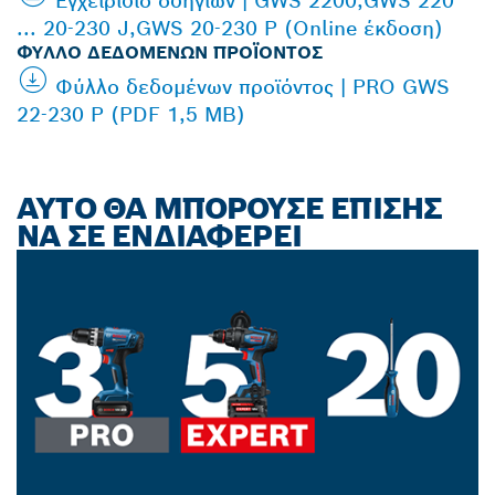
Εγχειρίδιο οδηγιών | GWS 2200,GWS 220
... 20-230 J,GWS 20-230 P (Online έκδοση)
ΦΎΛΛΟ ΔΕΔΟΜΈΝΩΝ ΠΡΟΪΌΝΤΟΣ
Φύλλο δεδομένων προϊόντος | PRO GWS
22-230 P (PDF 1,5 MB)
ΑΥΤΌ ΘΑ ΜΠΟΡΟΎΣΕ ΕΠΊΣΗΣ
ΝΑ ΣΕ ΕΝΔΙΑΦΈΡΕΙ