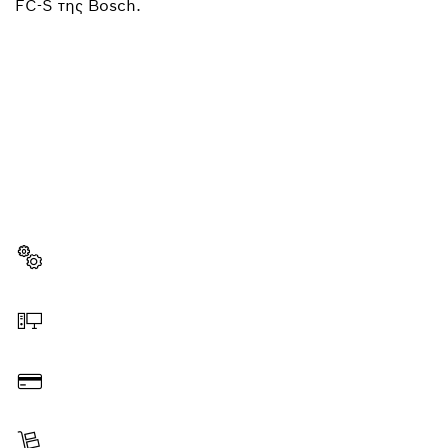
FC-S της Bosch.
ΧΡΕΙΆΖΕΣΑΙ ΈΝΑ
ΑΝΤΑΛΛΑΚΤΙΚΌ;
Εδώ θα βρεις γρήγορα και απλά τα κατάλληλα
ανταλλακτικά για το επαγγελματικό εργαλείο σου
Bosch.
Επιλογή ανταλλακτικού
Παραγγελία online
Πληρωμή