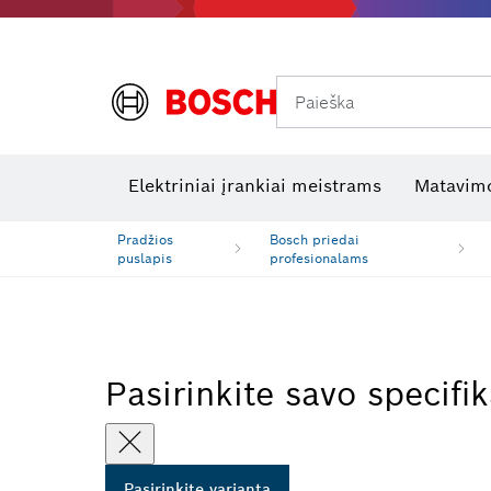
Paieška
Šiluminės kameros ir šilumos detektoriai
Elektros tikrinimo įrankiai
R
Elektriniai įrankiai meistrams
Matavimo
Pradžios
Bosch priedai
puslapis
profesionalams
Pasirinkite savo specifik
Pasirinkite variantą