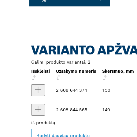
VARIANTO APŽV
Galimi produkto variantai:
2
Išskleisti
Užsakymo numeris
Skersmuo, mm
2 608 644 371
150
2 608 844 565
140
iš
produktų
Rodyti daugiau produktų