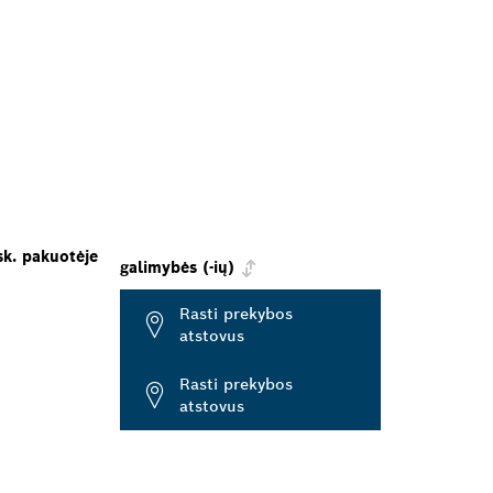
sk. pakuotėje
galimybės (-ių)
Rasti prekybos
atstovus
Rasti prekybos
atstovus