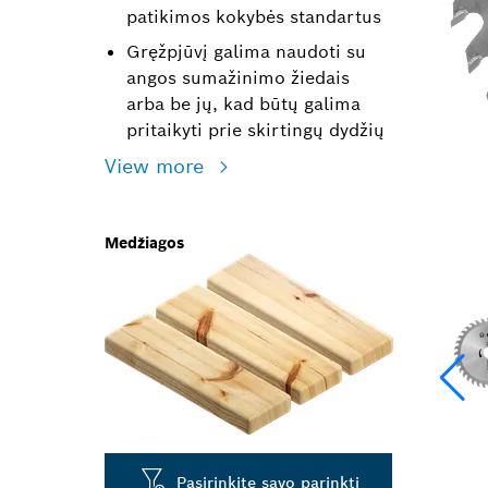
patikimos kokybės standartus
Gręžpjūvį galima naudoti su
angos sumažinimo žiedais
arba be jų, kad būtų galima
pritaikyti prie skirtingų dydžių
View more
Medžiagos
Pasirinkite savo parinktį