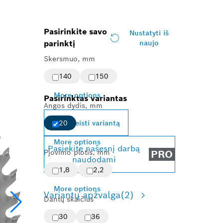
Pasirinkite savo
Nustatyti iš
parinktį
naujo
Skersmuo, mm
140
150
More options
Pasirinktas variantas
Angos dydis, mm
Keisti variantą
20
More options
Pasiekite našesnį darbą
Pjovimo plotis, mm
PRO
naudodami
1,8
2,2
More options
Variantų apžvalga
(2)
Dantų skaičius
30
36