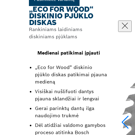
„ECO FOR WOOD“
DISKINIO PJŪKLO
DISKAS
Rankiniams laidiniams
diskiniams pjūklams
Medienai patikimai įpjauti
„Eco for Wood“ diskinio
pjūklo diskas patikimai pjauna
medieną
Visiškai nušlifuoti dantys
pjauna sklandžiai ir lengvai
Gerai parinktų dantų ilga
naudojimo trukmė
Dėl atidžiai valdomo gamybos
proceso atitinka Bosch