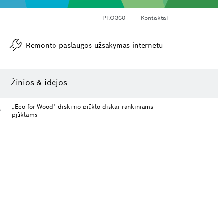
PRO360
Kontaktai
Remonto paslaugos užsakymas internetu
Kampamačiai ir posvyrio matuokliai
Lazerinis atstumo matuoklis
Žinios & idėjos
„Eco for Wood” diskinio pjūklo diskai rankiniams
pjūklams