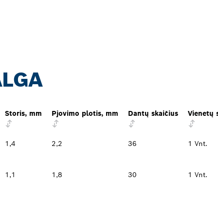
ALGA
Storis, mm
Pjovimo plotis, mm
Dantų skaičius
Vienetų 
1,4
2,2
36
1 Vnt.
1,1
1,8
30
1 Vnt.