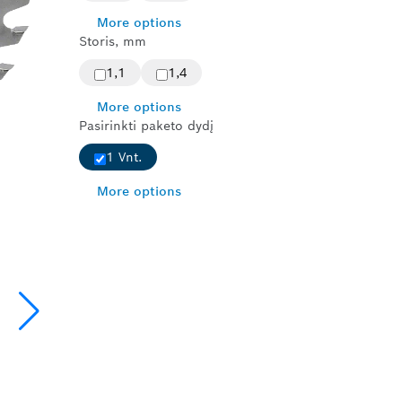
More options
Storis, mm
1,1
1,4
More options
Pasirinkti paketo dydį
1 Vnt.
More options