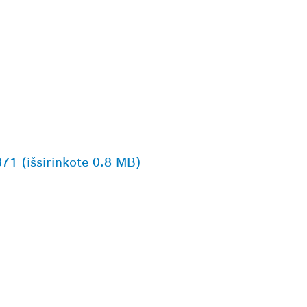
371 (išsirinkote 0.8 MB)
AUSIAI JŪSŲ ESAN
ESSIONAL“ PREKY