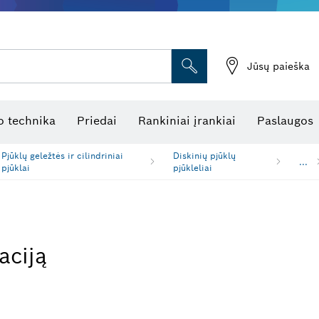
Jūsų paieška
atukinės atstumo matuoklės
Kombinuotas lazerinis nivelyras
Rotaciniai lazeriniai nivelyrai
Optiniai niveliavimo prietaisai
Linijiniai lazeriniai nivelyrai
 technika
Priedai
Rankiniai įrankiai
Paslaugos
Pjūklų geležtės ir cilindriniai
Diskinių pjūklų
...
pjūklai
pjūkleliai
aciją