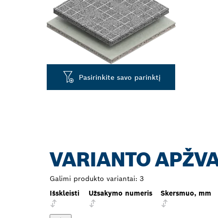
Pasirinkite savo parinktį
VARIANTO APŽV
Galimi produkto variantai:
3
Išskleisti
Užsakymo numeris
Skersmuo, mm