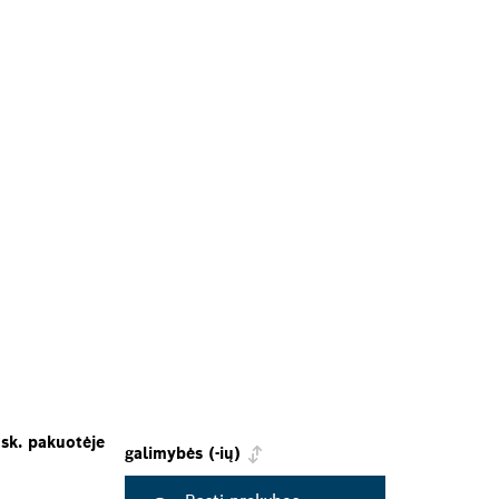
 sk. pakuotėje
galimybės (-ių)