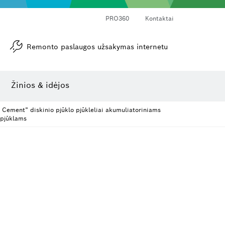
PRO360
Kontaktai
Remonto paslaugos užsakymas internetu
Kampamačiai ir posvyrio matuokliai
Lazerinis atstumo matuoklis
Žinios & idėjos
e Cement” diskinio pjūklo pjūkleliai akumuliatoriniams
 pjūklams