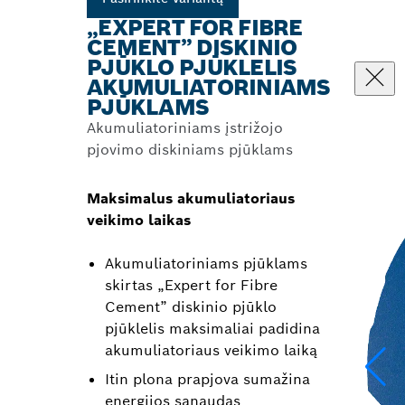
„EXPERT FOR FIBRE
CEMENT” DISKINIO
PJŪKLO PJŪKLELIS
AKUMULIATORINIAMS
PJŪKLAMS
Akumuliatoriniams įstrižojo
pjovimo diskiniams pjūklams
Maksimalus akumuliatoriaus
veikimo laikas
Akumuliatoriniams pjūklams
skirtas „Expert for Fibre
Cement” diskinio pjūklo
pjūklelis maksimaliai padidina
akumuliatoriaus veikimo laiką
Itin plona prapjova sumažina
energijos sąnaudas