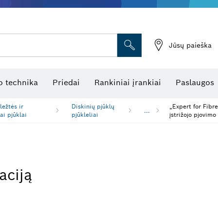
Jūsų paieška
atukinės atstumo matuoklės
Kombinuotas lazerinis nivelyras
Rotaciniai lazeriniai nivelyrai
Optiniai niveliavimo prietaisai
Linijiniai lazeriniai nivelyrai
 technika
Priedai
Rankiniai įrankiai
Paslaugos
ležtės ir
Diskinių pjūklų
„Expert for Fibr
...
iai pjūklai
pjūkleliai
įstrižojo pjovimo
aciją