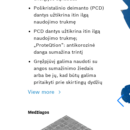
Polikristalinio deimanto (PCD)
dantys užtikrina itin ilgą
naudojimo trukmę
PCD dantys užtikrina itin ilgą
naudojimo trukmę;
„ProteQtion”: antikorozinė
danga sumažina trintį
Gręžpjūvį galima naudoti su
angos sumažinimo žiedais
arba be jų, kad būtų galima
pritaikyti prie skirtingų dydžių
View more
Medžiagos