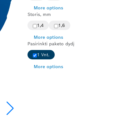
More options
Storis, mm
1,4
1,6
More options
Pasirinkti paketo dydį
1 Vnt.
More options