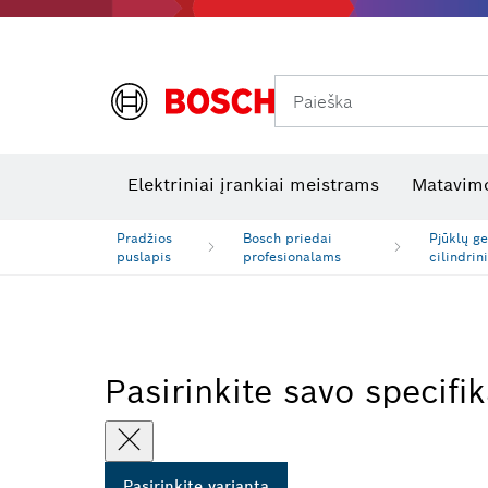
Paieška
Šiluminės kameros ir šilumos detektoriai
Elektros tikrinimo įrankiai
R
Elektriniai įrankiai meistrams
Matavimo
Pradžios
Bosch priedai
Pjūklų ge
puslapis
profesionalams
cilindrin
Pasirinkite savo specifik
Pasirinkite variantą