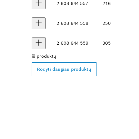
2 608 644 557
216
2 608 644 558
250
2 608 644 559
305
iš
produktų
Rodyti daugiau produktų
RASKITE ARČI
„BOSCH PROF
ATSTOVĄ