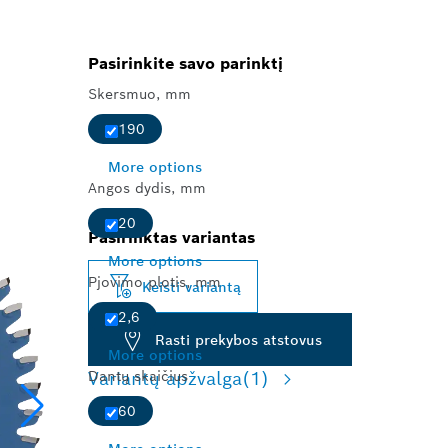
Pasirinkite savo parinktį
Skersmuo, mm
190
More options
Angos dydis, mm
20
Pasirinktas variantas
More options
Pjovimo plotis, mm
Keisti variantą
2,6
Rasti prekybos atstovus
More options
Dantų skaičius
Variantų apžvalga
(1)
60