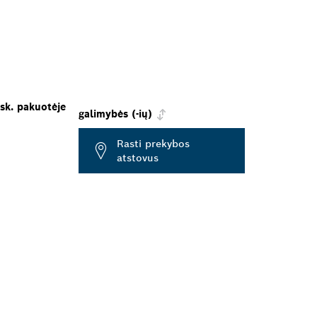
sk. pakuotėje
galimybės (-ių)
Rasti prekybos
atstovus