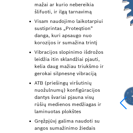
mažai ar kurio nebereikia
šlifuoti, ir ilgą tarnavimą
Visam naudojimo laikotarpiui
sustiprintas „Proteqtion“
danga, kuri apsaugo nuo
korozijos ir sumažina trintį
Vibracijos slopinimo išdrožos
leidžia itin sklandžiai pjauti,
kelia daug mažiau triukšmo ir
gerokai silpnesnę vibraciją
ATB (priešingų viršutinių
nuožulnumų) konfigūracijos
dantys švariai pjauna visų
rūšių medienos medžiagas ir
laminuotas plokštes
Gręžpjūvį galima naudoti su
angos sumažinimo žiedais