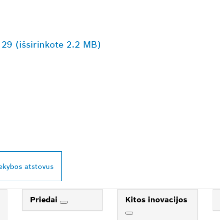
129 (išsirinkote 2.2 MB)
AUSIAI JŪSŲ ESAN
ESSIONAL“ PREKY
rekybos atstovus
Priedai
Kitos inovacijos