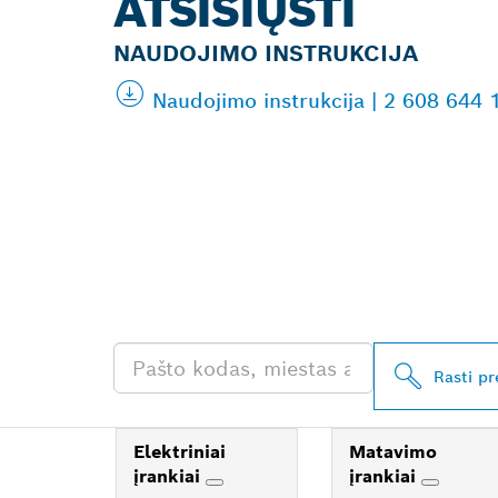
ATSISIŲSTI
NAUDOJIMO INSTRUKCIJA
Naudojimo instrukcija | 2 608 644 
RASKITE ARČI
„BOSCH PROF
ATSTOVĄ
Rasti p
Elektriniai
Matavimo
įrankiai
įrankiai