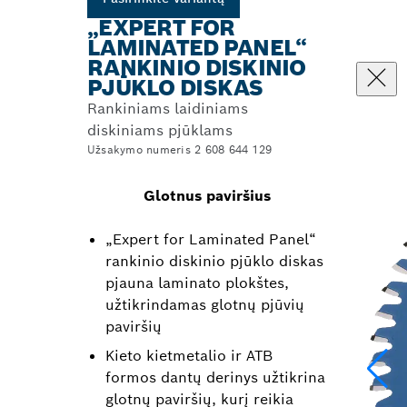
„EXPERT FOR
LAMINATED PANEL“
RANKINIO DISKINIO
PJŪKLO DISKAS
Rankiniams laidiniams
diskiniams pjūklams
Užsakymo numeris 2 608 644 129
Glotnus paviršius
„Expert for Laminated Panel“
rankinio diskinio pjūklo diskas
pjauna laminato plokštes,
užtikrindamas glotnų pjūvių
paviršių
Kieto kietmetalio ir ATB
formos dantų derinys užtikrina
glotnų paviršių, kurį reikia