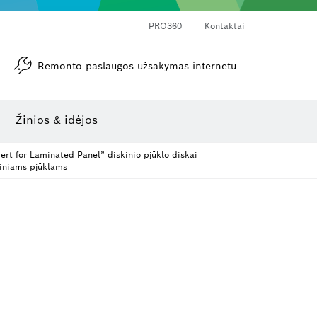
PRO360
Kontaktai
Remonto paslaugos užsakymas internetu
Kampamačiai ir posvyrio matuokliai
Lazerinis atstumo matuoklis
Žinios & idėjos
ert for Laminated Panel” diskinio pjūklo diskai
iniams pjūklams