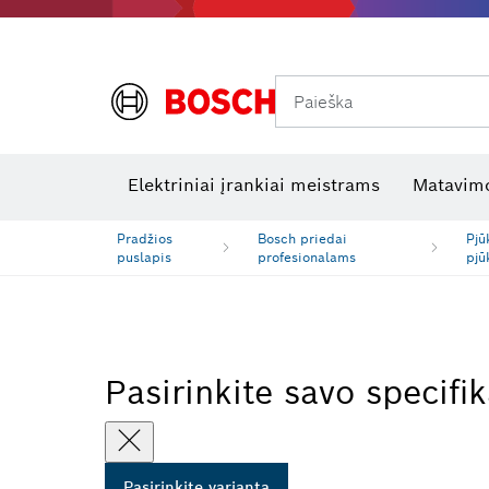
Paieška
Šiluminės kameros ir šilumos detektoriai
Elektros tikrinimo įrankiai
R
Elektriniai įrankiai meistrams
Matavimo
Pradžios
Bosch priedai
Pjū
puslapis
profesionalams
pjū
Pasirinkite savo specifik
Pasirinkite variantą