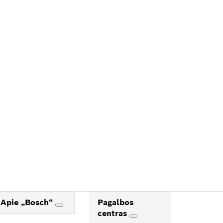
TĮ
BOS
Apie „Bosch“
Pagalbos
centras