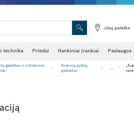
Jūsų paieška
atukinės atstumo matuoklės
Kombinuotas lazerinis nivelyras
Rotaciniai lazeriniai nivelyrai
Optiniai niveliavimo prietaisai
Linijiniai lazeriniai nivelyrai
 technika
Priedai
Rankiniai įrankiai
Paslaugos
klų geležtės ir cilindriniai
Diskinių pjūklų
„Exp
...
klai
pjūkleliai
rank
aciją