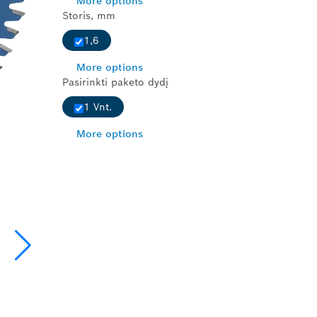
More options
Storis, mm
1,6
More options
Pasirinkti paketo dydį
1 Vnt.
More options