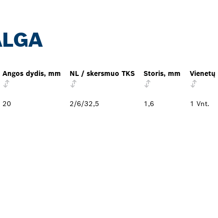
ALGA
Angos dydis, mm
NL / skersmuo TKS
Storis, mm
Vienetų 
20
2/6/32,5
1,6
1 Vnt.