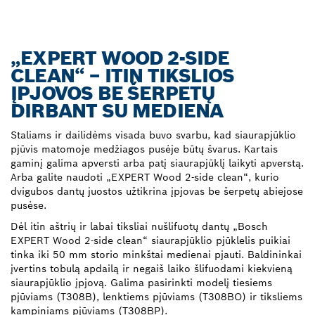
„EXPERT WOOD 2-SIDE
CLEAN“ – ITIN TIKSLIOS
ĮPJOVOS BE ŠERPETŲ
DIRBANT SU MEDIENA
Staliams ir dailidėms visada buvo svarbu, kad siaurapjūklio
pjūvis matomoje medžiagos pusėje būtų švarus. Kartais
gaminį galima apversti arba patį siaurapjūklį laikyti apverstą.
Arba galite naudoti „EXPERT Wood 2-side clean“, kurio
dvigubos dantų juostos užtikrina įpjovas be šerpetų abiejose
pusėse.
Dėl itin aštrių ir labai tiksliai nušlifuotų dantų „Bosch
EXPERT Wood 2-side clean“ siaurapjūklio pjūklelis puikiai
tinka iki 50 mm storio minkštai medienai pjauti. Baldininkai
įvertins tobulą apdailą ir negaiš laiko šlifuodami kiekvieną
siaurapjūklio įpjovą. Galima pasirinkti modelį tiesiems
pjūviams (T308B), lenktiems pjūviams (T308BO) ir tiksliems
kampiniams pjūviams (T308BP).