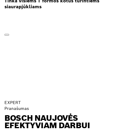
Tinka visiems T formos kotus turintiems
siaurapjūkliams
EXPERT
Pranašumas
BOSCH NAUJOVĖS
EFEKTYVIAM DARBUI