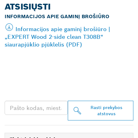
ATSISIŲSTI
INFORMACIJOS APIE GAMINĮ BROŠIŪRO
Informacijos apie gaminį brošiūro |
„EXPERT Wood 2-side clean T308B“
siaurapjūklio pjūklelis (PDF)
RASKITE ARČIAUSIAI
JŪSŲ ESANTĮ „BOSCH
PROFESSIONAL“
PREKYBOS ATSTOVĄ
Rasti prekybos
atstovus