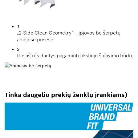
1
„2-Side Clean Geometry“ – įpjovos be šerpetų
abiejose pusėse
2
Itin aštrūs dantys pagaminti tiksliojo šlifavimo būdu
Tinka daugelio prekių ženklų įrankiams)