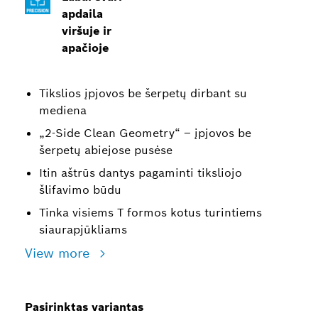
apdaila
viršuje ir
apačioje
Tikslios įpjovos be šerpetų dirbant su
mediena
„2-Side Clean Geometry“ – įpjovos be
šerpetų abiejose pusėse
Itin aštrūs dantys pagaminti tiksliojo
šlifavimo būdu
Tinka visiems T formos kotus turintiems
siaurapjūkliams
View more
Pasirinktas variantas