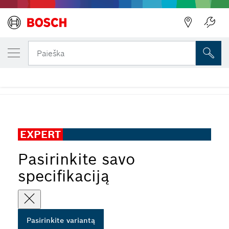
JŪSŲ PASIRINKTAS VARIANTAS
„EXPERT Wood 2-side clean T308B“ siaurap
Paieška
pjūklelis
...
„EXPERT Wood 2-side clean T308B“ siaurapjūklio pjūklelis
EXPERT
Pasirinkite savo
specifikaciją
Pasirinkite variantą