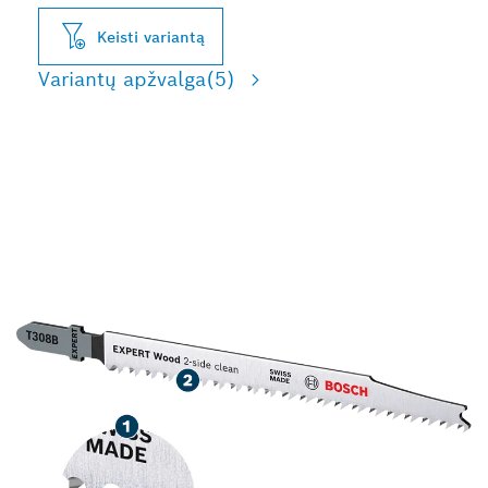
Keisti variantą
Variantų apžvalga
(5)
TIKSLIOS ĮPJOVOS BE
ŠERPETŲ DIRBANT SU
MEDIENA