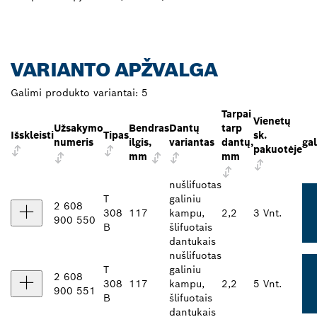
VARIANTO APŽVALGA
Galimi produkto variantai:
5
Tarpai
Vienetų
Užsakymo
Bendras
Dantų
tarp
Išskleisti
Tipas
sk.
numeris
ilgis,
variantas
dantų,
gal
pakuotėje
mm
mm
nušlifuotas
T
galiniu
2 608
308
117
kampu,
2,2
3 Vnt.
900 550
B
šlifuotais
dantukais
nušlifuotas
T
galiniu
2 608
308
117
kampu,
2,2
5 Vnt.
900 551
B
šlifuotais
dantukais