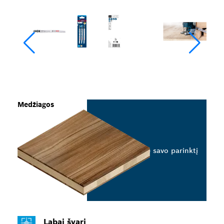
Medžiagos
Pasirinkite savo parinktį
Labai švari