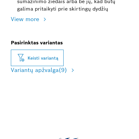
sumažinimo žiedais arba be jų, kad būtų
galima pritaikyti prie skirtingų dydžių
View more
Pasirinktas variantas
Keisti variantą
Variantų apžvalga
(9)
ILGA NAUDOJIMO
TRUKMĖ PJAUNANT
MEDIENĄ