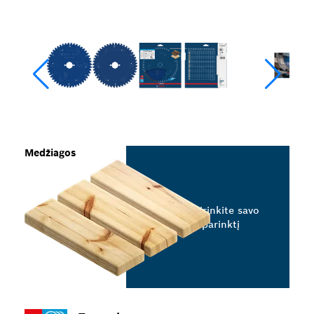
Medžiagos
Pasirinkite savo
parinktį