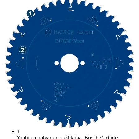
1
Ypatingą patvarumą užtikrina „Bosch Carbide