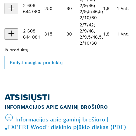
2 608
2/9/46;
250
30
1,8
1 Vnt.
644 080
2/9,5/46,5;
2/10/60
2/7/42;
2 608
2/9/46;
315
30
1,8
1 Vnt.
644 081
2/9,5/46,5;
2/10/60
iš
produktų
Rodyti daugiau produktų
ATSISIŲSTI
INFORMACIJOS APIE GAMINĮ BROŠIŪRO
Informacijos apie gaminį brošiūro |
„EXPERT Wood“ diskinio pjūklo diskas (PDF)