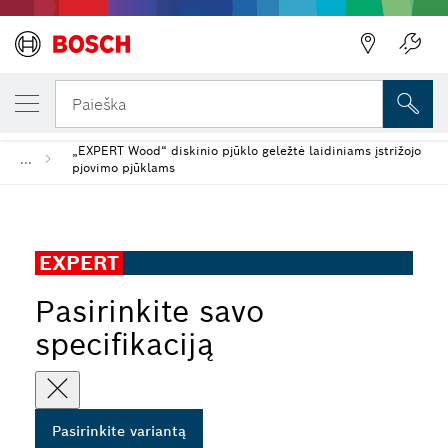
JŪSŲ PASIRINKTAS VARIANTAS
„EXPERT Wood“ diskinio pjūklo diskas
Paieška
„EXPERT Wood“ diskinio pjūklo geležtė laidiniams įstrižojo
...
pjovimo pjūklams
EXPERT
Pasirinkite savo
specifikaciją
Pasirinkite variantą