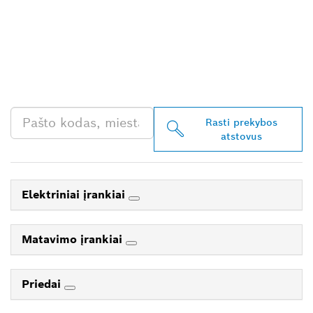
RASKITE ARČIAUSIAI
JŪSŲ ESANTĮ „BOSCH
PROFESSIONAL“
PREKYBOS ATSTOVĄ
Rasti prekybos
atstovus
Elektriniai įrankiai
Matavimo įrankiai
Priedai