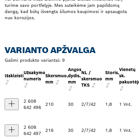
turime savo portfelyje. Mes suteikėme jam papildomą
dangą, kad būtų išvengta šilumos kaupimosi ir apsaugota
nuo korozijos.
VARIANTO APŽVALGA
Galimi produkto variantai:
9
Angos
Vienetų
Užsakymo
NL /
Storis,
Išskleisti
Skersmuo,
dydis,
sk.
numeris
skersmuo
mm
mm
mm
pakuotėj
TKS
2 608
210
30
2/7/42
1,8
1 Vnt.
642 496
2 608
216
30
2/7/42
1,8
1 Vnt.
642 497