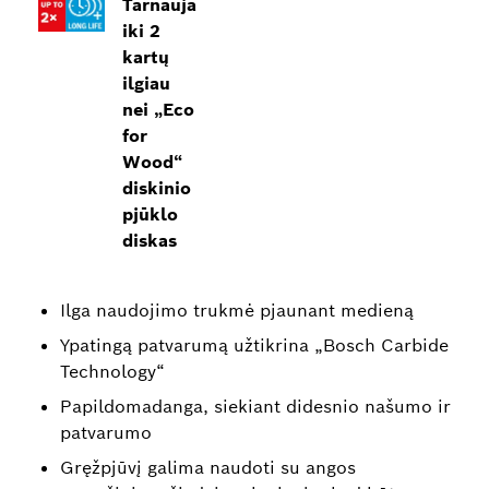
Tarnauja
iki 2
kartų
ilgiau
nei „Eco
for
Wood“
diskinio
pjūklo
diskas
Ilga naudojimo trukmė pjaunant medieną
Ypatingą patvarumą užtikrina „Bosch Carbide
Technology“
Papildomadanga, siekiant didesnio našumo ir
patvarumo
Gręžpjūvį galima naudoti su angos