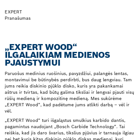
EXPERT
Pranašumas
„EXPERT WOOD“
ILGALAIKIAM MEDIENOS
PJAUSTYMUI
Paruošus medinius ruošinius, pavyzdžiui, palangės lentas,
montavimui be būtinybės perdirbti, bus daug lengviau. Tam
jums reikia diskinio pjūklo disko, kuris yra pakankamai
aštrus ir tvirtas, kad būtų galima tiksliai ir lengvai pjauti visų
rūšių medieną ir kompozitinę medieną. Mes sukūrėme
„EXPERT Wood“, kad padėtume jums atlikti darbą – vėl ir
vėl.
„EXPERT Wood“ turi išgaląstus smulkius karbido dantis,
pagamintus naudojant „Bosch Carbide Technology“. Tai
reiškia, kad jis daro švarius, tikslius pjūvius ir tarnauja ilgiau
nei bet kuris kitas diskinio pjūklo diskas medienai, kurį