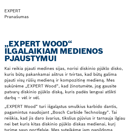
EXPERT
Pranašumas
„EXPERT WOOD“
ILGALAIKIAM MEDIENOS
PJAUSTYMUI
Kai reikia pjauti medines sijas, norisi diskinio pjūklo disko,
kuris būtų pakankamai aštrus ir tvirtas, kad būtų galima
pjauti visų rūšių medieną ir kompozitinę medieną. Mes
sukūrėme „EXPERT Wood“, kad žinotumėte, jog gausite
patvarų diskinio pjūklo diską, kuris padės lengvai atlikti
darbą – vėl ir vėl.
„EXPERT Wood“ turi išgaląstus smulkius karbido dantis,
pagamintus naudojant „Bosch Carbide Technology“. Tai
reiškia, kad jis daro švarius, tikslius pjūvius ir tarnauja ilgiau
nei bet kuris kitas diskinio pjūklo diskas medienai, kurį
turime savo portfelyje. Mes suteikėme jam papildomą