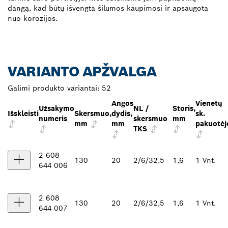
dangą, kad būtų išvengta šilumos kaupimosi ir apsaugota
nuo korozijos.
VARIANTO APŽVALGA
Galimi produkto variantai:
52
Angos
Vienetų
Užsakymo
NL /
Storis,
Išskleisti
Skersmuo,
dydis,
sk.
numeris
skersmuo
mm
mm
mm
pakuotėj
TKS
2 608
130
20
2/6/32,5
1,6
1 Vnt.
644 006
2 608
130
20
2/6/32,5
1,6
1 Vnt.
644 007