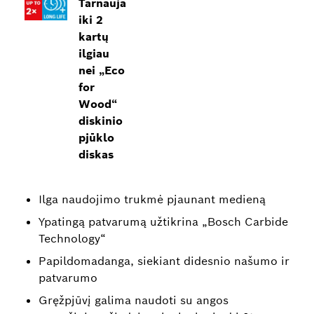
Tarnauja
iki 2
kartų
ilgiau
nei „Eco
for
Wood“
diskinio
pjūklo
diskas
Ilga naudojimo trukmė pjaunant medieną
Ypatingą patvarumą užtikrina „Bosch Carbide
Technology“
Papildomadanga, siekiant didesnio našumo ir
patvarumo
Gręžpjūvį galima naudoti su angos