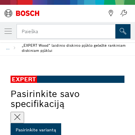
JŪSŲ PASIRINKTAS VARIANTAS
„EXPERT Wood“ diskinio pjūklo diskas
Paieška
„EXPERT Wood“ laidinio diskinio pjūklo geležtė rankiniam
...
diskiniam pjūklui
EXPERT
Pasirinkite savo
specifikaciją
Pasirinkite variantą