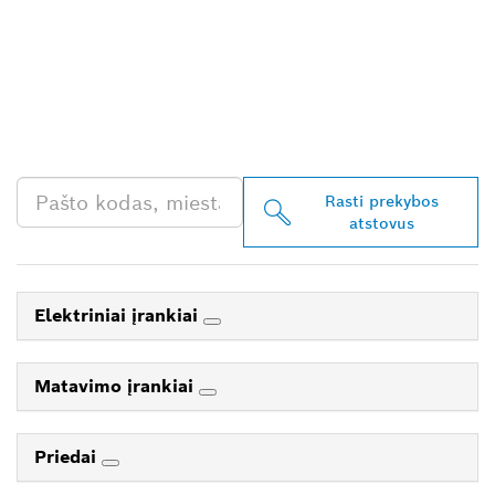
RASKITE ARČIAUSIAI
JŪSŲ ESANTĮ „BOSCH
PROFESSIONAL“
PREKYBOS ATSTOVĄ
Rasti prekybos
atstovus
Elektriniai įrankiai
Matavimo įrankiai
Priedai