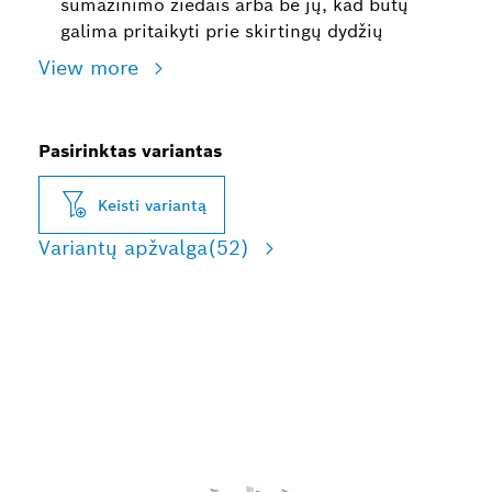
sumažinimo žiedais arba be jų, kad būtų
galima pritaikyti prie skirtingų dydžių
View more
Pasirinktas variantas
Keisti variantą
Variantų apžvalga
(52)
ILGA NAUDOJIMO
TRUKMĖ PJAUNANT
MEDIENĄ