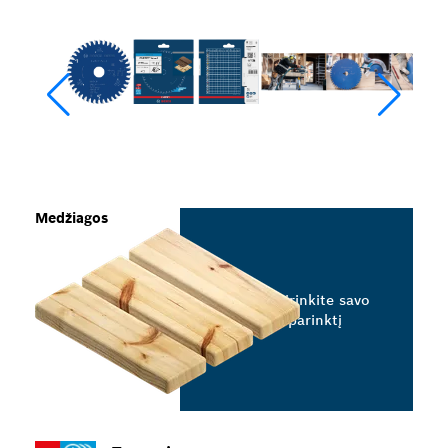
Medžiagos
Pasirinkite savo
parinktį