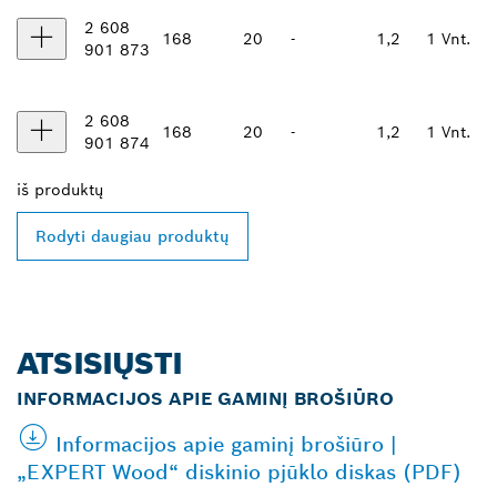
2 608
168
20
-
1,2
1 Vnt.
901 873
2 608
168
20
-
1,2
1 Vnt.
901 874
iš
produktų
Rodyti daugiau produktų
ATSISIŲSTI
INFORMACIJOS APIE GAMINĮ BROŠIŪRO
Informacijos apie gaminį brošiūro |
„EXPERT Wood“ diskinio pjūklo diskas (PDF)