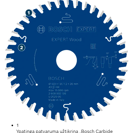
1
Ypatingą patvarumą užtikrina „Bosch Carbide