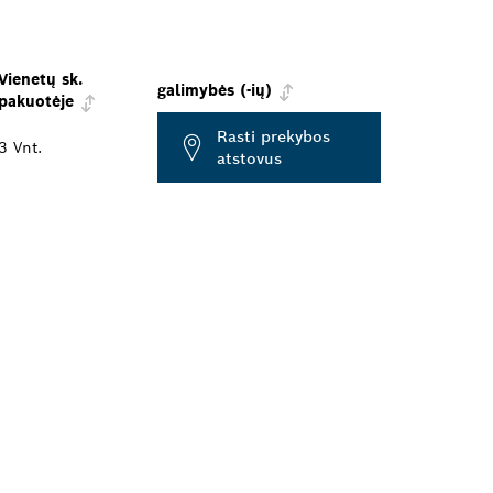
Vienetų sk.
galimybės (-ių)
pakuotėje
Rasti prekybos
3 Vnt.
atstovus
TĮ
BOS