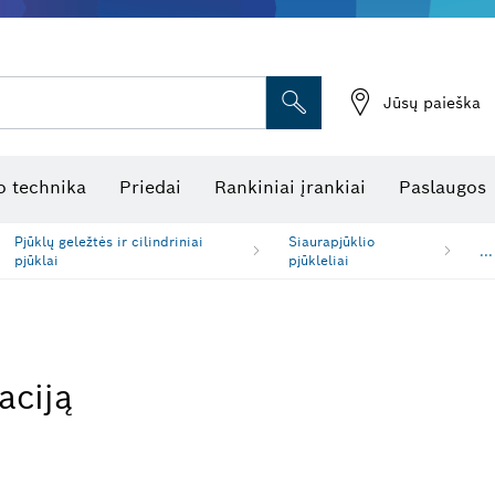
Jūsų paieška
atukinės atstumo matuoklės
Kombinuotas lazerinis nivelyras
Rotaciniai lazeriniai nivelyrai
Optiniai niveliavimo prietaisai
Linijiniai lazeriniai nivelyrai
 technika
Priedai
Rankiniai įrankiai
Paslaugos
Pjūklų geležtės ir cilindriniai
Siaurapjūklio
...
pjūklai
pjūkleliai
aciją