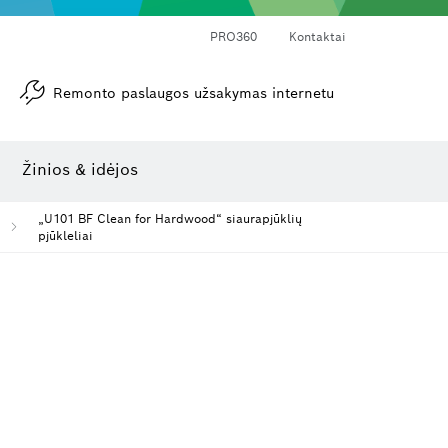
PRO360
Kontaktai
Remonto paslaugos užsakymas internetu
Kampamačiai ir posvyrio matuokliai
Lazerinis atstumo matuoklis
Žinios & idėjos
„U101 BF Clean for Hardwood“ siaurapjūklių
pjūkleliai