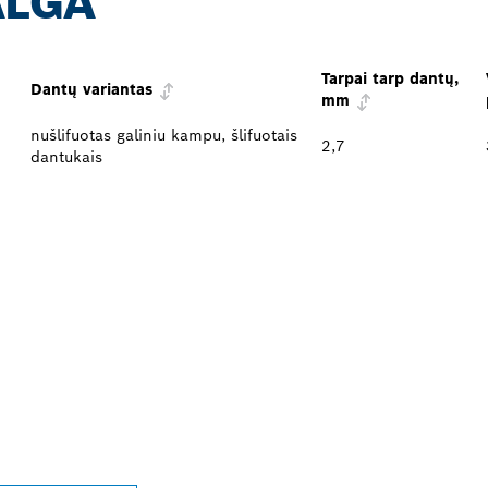
ALGA
Tarpai tarp dantų,
Dantų variantas
mm
nušlifuotas galiniu kampu, šlifuotais
2,7
dantukais
AUSIAI JŪSŲ ESAN
ESSIONAL“ PREKY