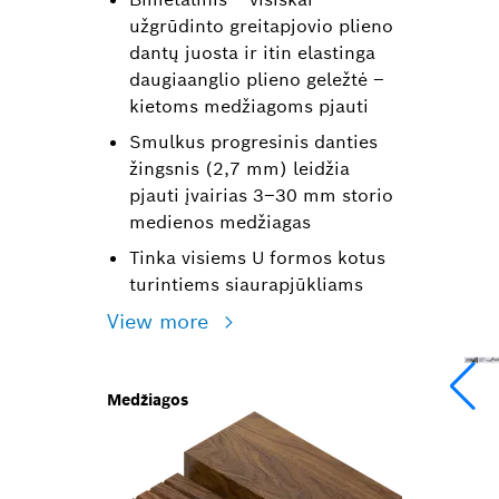
užgrūdinto greitapjovio plieno
dantų juosta ir itin elastinga
daugiaanglio plieno geležtė –
kietoms medžiagoms pjauti
Smulkus progresinis danties
žingsnis (2,7 mm) leidžia
pjauti įvairias 3–30 mm storio
medienos medžiagas
Tinka visiems U formos kotus
turintiems siaurapjūkliams
View more
Medžiagos