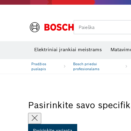
Paieška
Šiluminės kameros ir šilumos detektoriai
Elektros tikrinimo įrankiai
R
Elektriniai įrankiai meistrams
Matavimo
Pradžios
Bosch priedai
puslapis
profesionalams
Pasirinkite savo specifik
Pasirinkite variantą