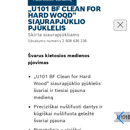
„U101 BF CLEAN FOR
HARD WOOD“
SIAURAPJŪKLIO
PJŪKLELIS
Skirta siaurapjūkliams
Užsakymo numeris 2 608 636 236
Švarus kietosios medienos
pjovimas
„U101 BF Clean for Hard
Wood“ siaurapjūklio pjūklelis
švariai ir tiesiai pjauna
medieną
Preciziškai nušlifuoti dantys ir
kūgiškai nušlifuota geležtė
švariai pjauna
Bimetalinis – visiškai