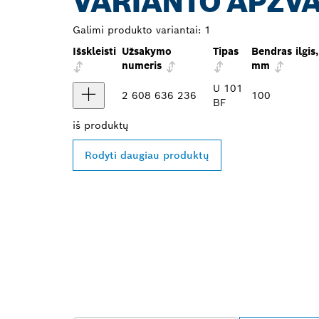
VARIANTO APŽV
Galimi produkto variantai:
1
Išskleisti
Užsakymo
Tipas
Bendras ilgis,
numeris
mm
U 101
2 608 636 236
100
BF
iš
produktų
Rodyti daugiau produktų
RASKITE ARČI
„BOSCH PROF
ATSTOVĄ