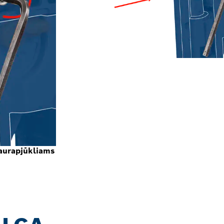
iaurapjūkliams