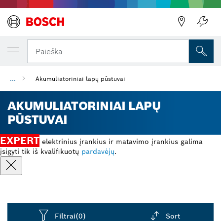
Paieška
...
Akumuliatoriniai lapų pūstuvai
AKUMULIATORINIAI LAPŲ
PŪSTUVAI
EXPERT
elektrinius įrankius ir matavimo įrankius galima
įsigyti tik iš kvalifikuotų
pardavėjų
.
Filtrai
(0)
Sort