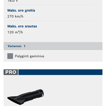
18,0 V
Maks. oro greitis
270 km/h
Maks. oro srautas
120 m³/h
Variantai:
1
Palyginti gaminius
PRO