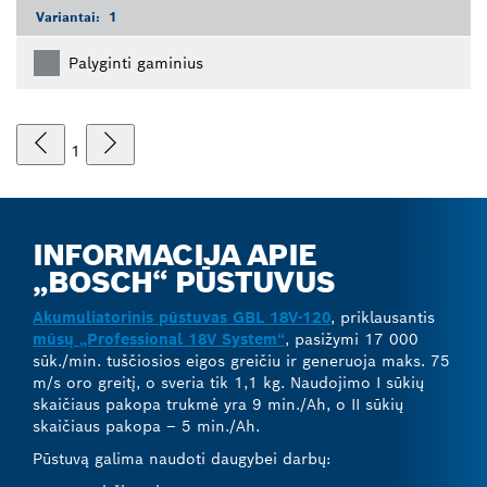
Variantai:
1
Palyginti gaminius
1
INFORMACIJA APIE
„BOSCH“ PŪSTUVUS
Akumuliatorinis pūstuvas GBL 18V-120
, priklausantis
mūsų „Professional 18V System“
, pasižymi 17 000
sūk./min. tuščiosios eigos greičiu ir generuoja maks. 75
m/s oro greitį, o sveria tik 1,1 kg. Naudojimo I sūkių
skaičiaus pakopa trukmė yra 9 min./Ah, o II sūkių
skaičiaus pakopa – 5 min./Ah.
Pūstuvą galima naudoti daugybei darbų: