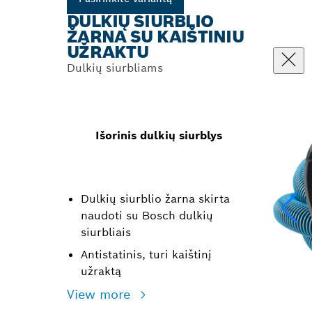
DULKIŲ SIURBLIO
ŽARNA SU KAIŠTINIU
UŽRAKTU
Dulkių siurbliams
Išorinis dulkių siurblys
Dulkių siurblio žarna skirta
naudoti su Bosch dulkių
siurbliais
Antistatinis, turi kaištinį
užraktą
View more