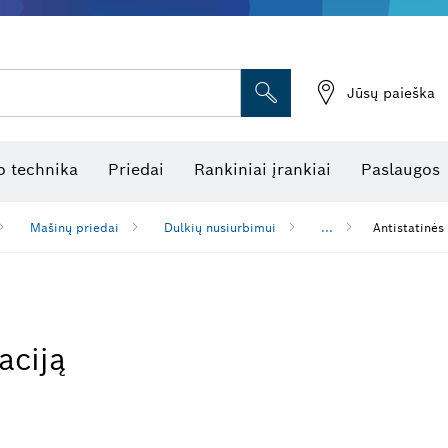
Jūsų paieška
atukinės atstumo matuoklės
Kombinuotas lazerinis nivelyras
Rotaciniai lazeriniai nivelyrai
Optiniai niveliavimo prietaisai
Linijiniai lazeriniai nivelyrai
 technika
Priedai
Rankiniai įrankiai
Paslaugos
Mašinų priedai
Dulkių nusiurbimui
...
Antistatinės
aciją