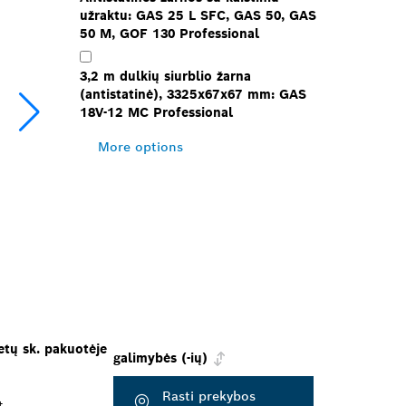
užraktu: GAS 25 L SFC, GAS 50, GAS
50 M, GOF 130 Professional
3,2 m dulkių siurblio žarna
(antistatinė), 3325x67x67 mm: GAS
18V-12 MC Professional
More options
etų sk. pakuotėje
galimybės (-ių)
Rasti prekybos
t.