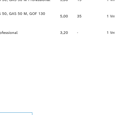
S 50, GAS 50 M, GOF 130
5,00
35
1 Vn
fessional
3,20
-
1 Vn
AUSIAI JŪSŲ ESAN
ESSIONAL“ PREKY