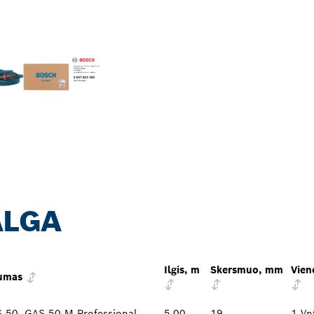
ALGA
Ilgis, m
Skersmuo, mm
Vien
mumas
 50, GAS 50 M Professional
5,00
19
1 Vn