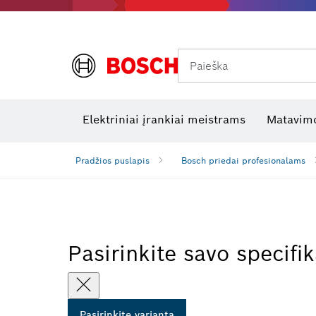
Paieška
Šiluminės kameros ir šilumos detektoriai
Elektros tikrinimo įrankiai
R
Elektriniai įrankiai meistrams
Matavimo
Pradžios puslapis
Bosch priedai profesionalams
Pasirinkite savo specifik
Pasirinkite variantą