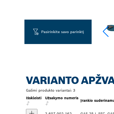
Pasirinkite savo parinktį
VARIANTO APŽV
Galimi produkto variantai:
3
Išskleisti
Užsakymo numeris
Įrankio suderina
2 607 002 162
GAS 25 L SFC, GAS