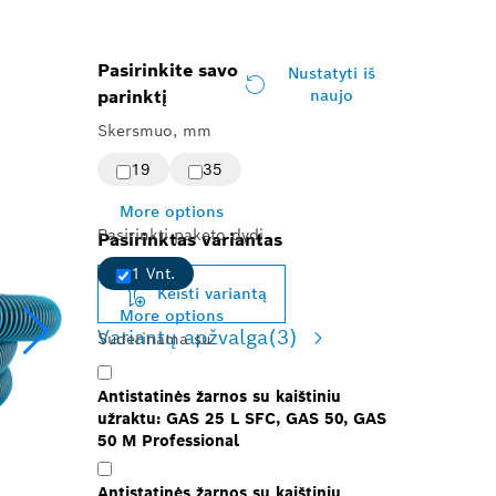
Pasirinkite savo
Nustatyti iš
parinktį
naujo
Skersmuo, mm
19
35
More options
Pasirinkti paketo dydį
Pasirinktas variantas
1 Vnt.
Keisti variantą
More options
Variantų apžvalga
(3)
Suderinama su
Antistatinės žarnos su kaištiniu
užraktu: GAS 25 L SFC, GAS 50, GAS
50 M Professional
Antistatinės žarnos su kaištiniu