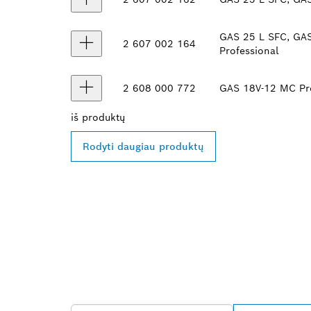
GAS 25 L SFC, GA
2 607 002 164
Professional
2 608 000 772
GAS 18V-12 MC Pro
iš
produktų
Rodyti daugiau produktų
RASKITE ARČI
„BOSCH PROF
ATSTOVĄ