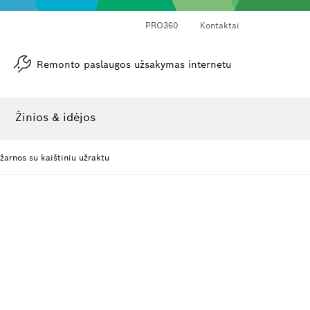
PRO360
Kontaktai
Remonto paslaugos užsakymas internetu
Kampamačiai ir posvyrio matuokliai
Lazerinis atstumo matuoklis
Žinios & idėjos
 žarnos su kaištiniu užraktu