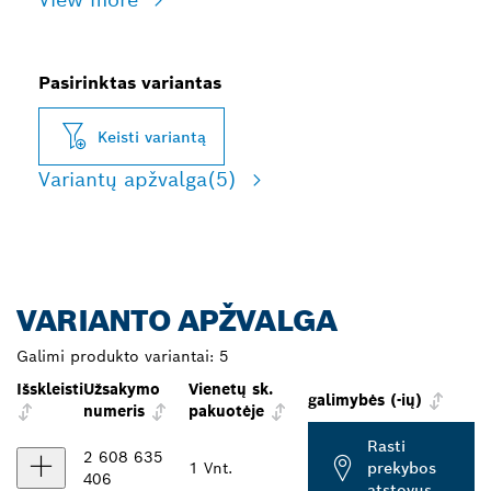
Pasirinktas variantas
Keisti variantą
Variantų apžvalga
(5)
VARIANTO APŽVALGA
Galimi produkto variantai:
5
Išskleisti
Užsakymo
Vienetų sk.
galimybės (-ių)
numeris
pakuotėje
Rasti
2 608 635
1 Vnt.
prekybos
406
atstovus