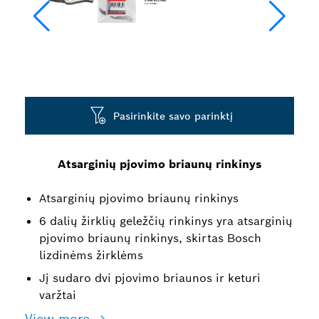
Pasirinkite savo parinktį
Atsarginių pjovimo briaunų rinkinys
Atsarginių pjovimo briaunų rinkinys
6 dalių žirklių geležčių rinkinys yra atsarginių
pjovimo briaunų rinkinys, skirtas Bosch
lizdinėms žirklėms
Jį sudaro dvi pjovimo briaunos ir keturi
varžtai
View more