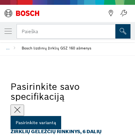
JŪSŲ PASIRINKTAS VARIANTAS
Žirklių geležčių rinkinys, 6 dalių
Paieška
...
Bosch lizdinių žirklių GSZ 160 ašmenys
Pasirinkite savo
specifikaciją
Pasirinkite variantą
ŽIRKLIŲ GELEŽČIŲ RINKINYS, 6 DALIŲ