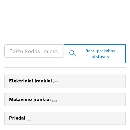
RASKITE ARČIAUSIAI
JŪSŲ ESANTĮ „BOSCH
PROFESSIONAL“
PREKYBOS ATSTOVĄ
Rasti prekybos
atstovus
Elektriniai įrankiai
Matavimo įrankiai
Priedai