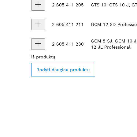
2 605 411 205
GTS 10, GTS 10 J, GT
2 605 411 211
GCM 12 SD Professio
GCM 8 SJ, GCM 10 J
2 605 411 230
12 JL Professional
iš
produktų
Rodyti daugiau produktų
RASKITE ARČI
„BOSCH PROF
ATSTOVĄ