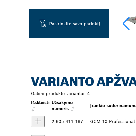
Pasirinkite savo parinktį
VARIANTO APŽV
Galimi produkto variantai:
4
Išskleisti
Užsakymo
Įrankio suderinamum
numeris
2 605 411 187
GCM 10 Professional