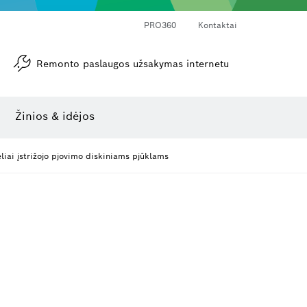
PRO360
Kontaktai
Remonto paslaugos užsakymas internetu
Kampamačiai ir posvyrio matuokliai
Lazerinis atstumo matuoklis
Žinios & idėjos
liai įstrižojo pjovimo diskiniams pjūklams