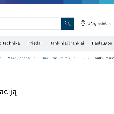
Jūsų paieška
atukinės atstumo matuoklės
Kombinuotas lazerinis nivelyras
Rotaciniai lazeriniai nivelyrai
Optiniai niveliavimo prietaisai
Linijiniai lazeriniai nivelyrai
 technika
Priedai
Rankiniai įrankiai
Paslaugos
Mašinų priedai
Dulkių nusiurbimui
...
Dulkių maiše
aciją