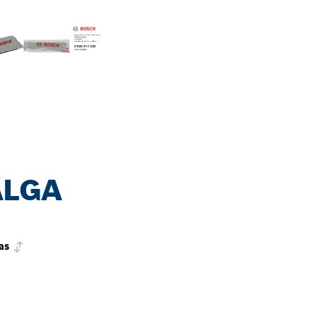
ALGA
as