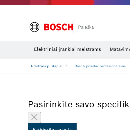
Paieška
Šiluminės kameros ir šilumos detektoriai
Elektros tikrinimo įrankiai
R
Elektriniai įrankiai meistrams
Matavimo
Pradžios puslapis
Bosch priedai profesionalams
Pasirinkite savo specifik
Pasirinkite variantą