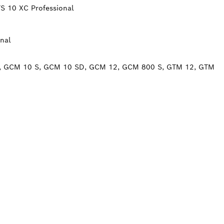
S 10 XC Professional
nal
, GCM 10 S, GCM 10 SD, GCM 12, GCM 800 S, GTM 12, GTM
AUSIAI JŪSŲ ESAN
ESSIONAL“ PREKY