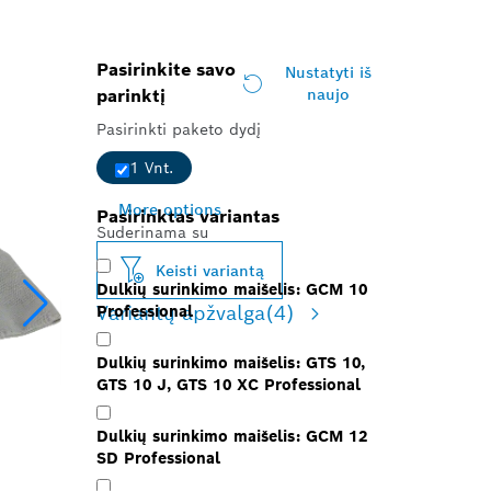
Pasirinkite savo
Nustatyti iš
parinktį
naujo
Pasirinkti paketo dydį
1 Vnt.
More options
Pasirinktas variantas
Suderinama su
Keisti variantą
Dulkių surinkimo maišelis: GCM 10
Variantų apžvalga
(4)
Professional
Dulkių surinkimo maišelis: GTS 10,
GTS 10 J, GTS 10 XC Professional
Dulkių surinkimo maišelis: GCM 12
SD Professional