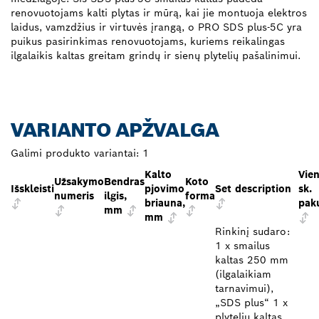
renovuotojams kalti plytas ir mūrą, kai jie montuoja elektros
laidus, vamzdžius ir virtuvės įrangą, o PRO SDS plus-5C yra
puikus pasirinkimas renovuotojams, kuriems reikalingas
ilgalaikis kaltas greitam grindų ir sienų plytelių pašalinimui.
VARIANTO APŽVALGA
Galimi produkto variantai:
1
Kalto
Vie
Užsakymo
Bendras
Koto
Išskleisti
pjovimo
Set description
sk.
numeris
ilgis,
forma
briauna,
pak
mm
mm
Rinkinį sudaro:
1 x smailus
kaltas 250 mm
(ilgalaikiam
tarnavimui),
„SDS plus“ 1 x
plytelių kaltas