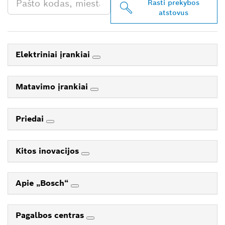
Rasti prekybos
atstovus
Elektriniai įrankiai
Matavimo įrankiai
Priedai
Kitos inovacijos
Apie „Bosch“
Pagalbos centras