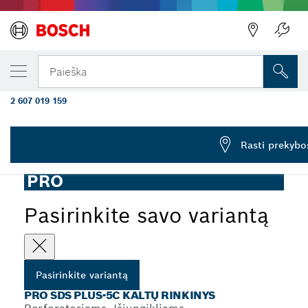
JŪSŲ PASIRINKTAS VARIANTAS
„PRO SDS plus-5C” kaltų rinkinys, smailus 2
Paieška
250 mm, 3 vnt.
2 607 019 159
...
PRO SDS plus-5C kaltų rinkinys, 3 vnt.
Rasti prekybo
PRO
Pasirinkite savo variantą
Pasirinkite variantą
PRO SDS PLUS-5C KALTŲ RINKINYS