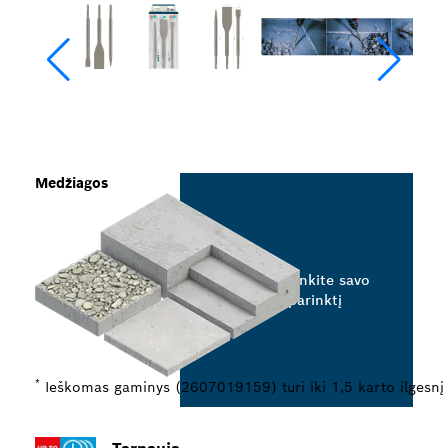
Medžiagos
Pasirinkite savo
parinktį
*
Ieškomas gaminys (2607019159) turi iki 1,5 karto ilgesnį 