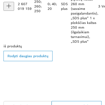
250;
2 607
0; 40;
SDS
260 mm
260;
3 Vn
019 159
20
plus
(savaime
250
pasigalandantis),
„SDS plus“ 1 x
plokščias kaltas
250 mm
(ilgalaikiam
tarnavimui),
„SDS plus“
iš
produktų
Rodyti daugiau produktų
RASKITE ARČIAUSIAI
JŪSŲ ESANTĮ „BOSCH
PROFESSIONAL“
PREKYBOS ATSTOVĄ