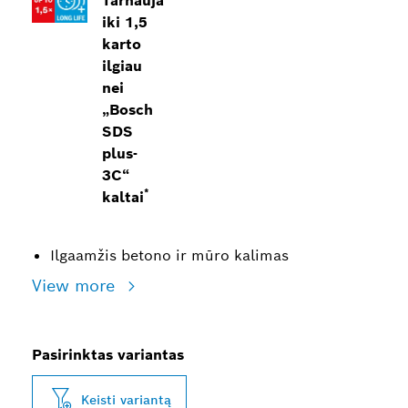
Tarnauja
iki 1,5
karto
ilgiau
nei
„Bosch
SDS
plus-
3C“
*
kaltai
Ilgaamžis betono ir mūro kalimas
View more
Pasirinktas variantas
Keisti variantą