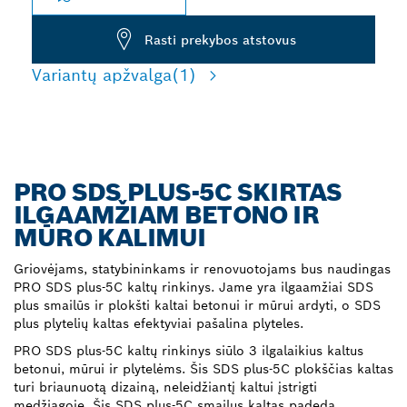
Rasti prekybos atstovus
Variantų apžvalga
(1)
PRO SDS PLUS-5C SKIRTAS
ILGAAMŽIAM BETONO IR
MŪRO KALIMUI
Griovėjams, statybininkams ir renovuotojams bus naudingas
PRO SDS plus-5C kaltų rinkinys. Jame yra ilgaamžiai SDS
plus smailūs ir plokšti kaltai betonui ir mūrui ardyti, o SDS
plus plytelių kaltas efektyviai pašalina plyteles.
PRO SDS plus-5C kaltų rinkinys siūlo 3 ilgalaikius kaltus
betonui, mūrui ir plytelėms. Šis SDS plus-5C plokščias kaltas
turi briaunuotą dizainą, neleidžiantį kaltui įstrigti
medžiagoje. Šis SDS plus-5C smailus kaltas padeda