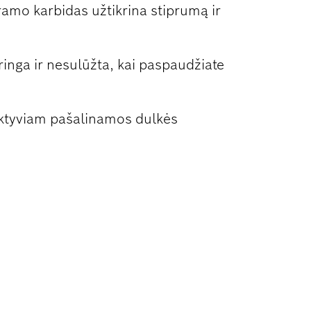
ramo karbidas užtikrina stiprumą ir
ringa ir nesulūžta, kai paspaudžiate
fektyviam pašalinamos dulkės