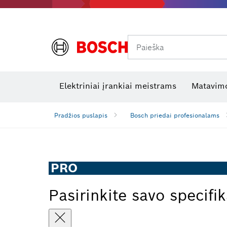
Paieška
Šiluminės kameros ir šilumos detektoriai
Elektros tikrinimo įrankiai
R
Elektriniai įrankiai meistrams
Matavimo
Pradžios puslapis
Bosch priedai profesionalams
PRO
Pasirinkite savo specifik