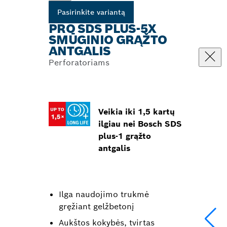
Pasirinkite variantą
PRO SDS PLUS-5X
SMŪGINIO GRĄŽTO
ANTGALIS
Perforatoriams
Veikia iki 1,5 kartų
ilgiau nei Bosch SDS
plus-1 grąžto
antgalis
Ilga naudojimo trukmė
gręžiant gelžbetonį
Aukštos kokybės, tvirtas