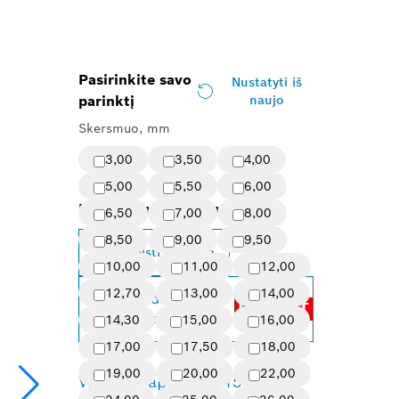
Pasirinkite savo
Nustatyti iš
parinktį
naujo
Skersmuo, mm
3,00
3,50
4,00
5,00
5,50
6,00
Pasirinktas variantas
6,50
7,00
8,00
8,50
9,00
9,50
Keisti variantą
10,00
11,00
12,00
12,70
13,00
14,00
Pasiekite didžiausią
EXPERT
našumą naudodami
14,30
15,00
16,00
17,00
17,50
18,00
19,00
20,00
22,00
Variantų apžvalga
(151)