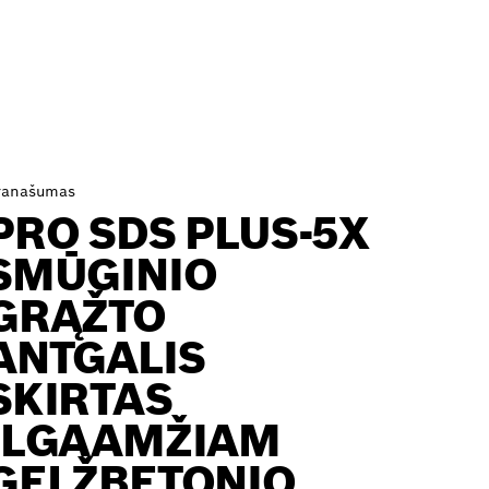
ranašumas
PRO SDS PLUS-5X
SMŪGINIO
GRĄŽTO
ANTGALIS
SKIRTAS
ILGAAMŽIAM
GELŽBETONIO