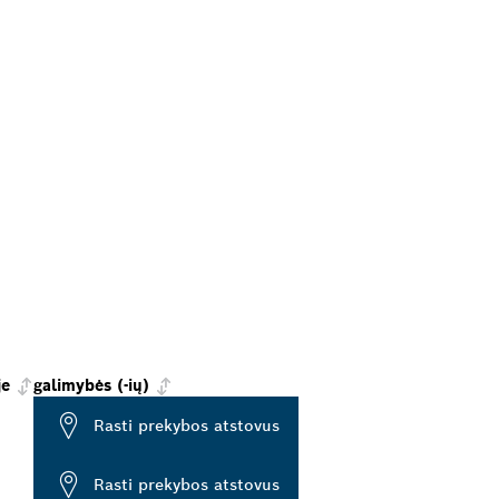
je
galimybės (-ių)
Rasti prekybos atstovus
Rasti prekybos atstovus