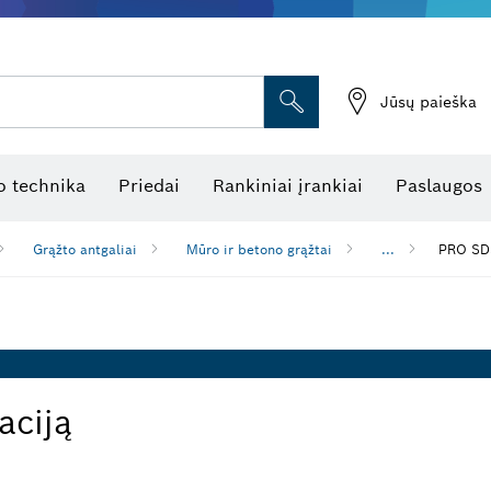
Jūsų paieška
atukinės atstumo matuoklės
Kombinuotas lazerinis nivelyras
Rotaciniai lazeriniai nivelyrai
Optiniai niveliavimo prietaisai
Linijiniai lazeriniai nivelyrai
 technika
Priedai
Rankiniai įrankiai
Paslaugos
Grąžto antgaliai
Mūro ir betono grąžtai
...
PRO SDS
aciją