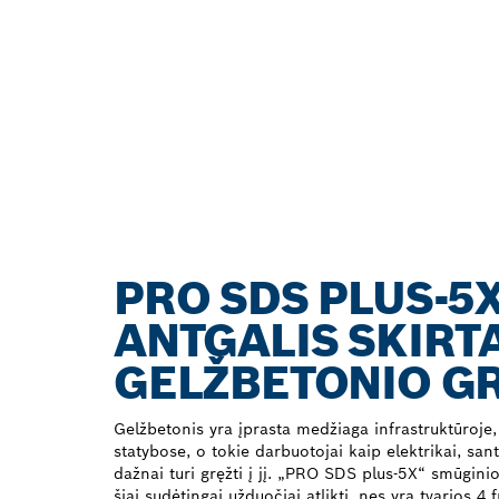
PRO SDS PLUS-5
ANTGALIS SKIRT
GELŽBETONIO G
Gelžbetonis yra įprasta medžiaga infrastruktūroje,
statybose, o tokie darbuotojai kaip elektrikai, sa
dažnai turi gręžti į jį. „PRO SDS plus-5X“ smūginio
šiai sudėtingai užduočiai atlikti, nes yra tvarios 4 