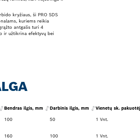
rbido kryžiaus, ši PRO SDS
onalams, kuriems reikia
grąžto antgalis turi 4
 ir užtikrina efektyvų bei
ALGA
Bendras ilgis, mm
Darbinis ilgis, mm
Vienetų sk. pakuotė
100
50
1 Vnt.
160
100
1 Vnt.