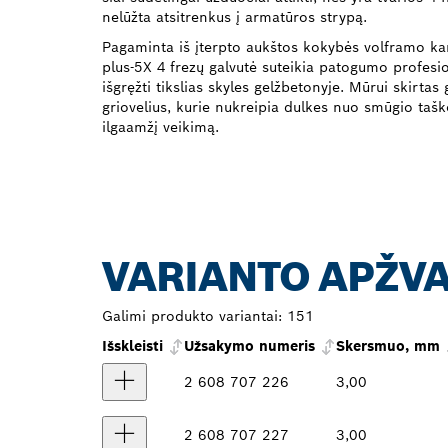
nelūžta atsitrenkus į armatūros strypą.
Pagaminta iš įterpto aukštos kokybės volframo ka
plus-5X 4 frezų galvutė suteikia patogumo profesi
išgręžti tikslias skyles gelžbetonyje. Mūrui skirtas 
griovelius, kurie nukreipia dulkes nuo smūgio taško
ilgaamžį veikimą.
VARIANTO APŽV
Galimi produkto variantai:
151
Išskleisti
Užsakymo numeris
Skersmuo, mm
2 608 707 226
3,00
2 608 707 227
3,00