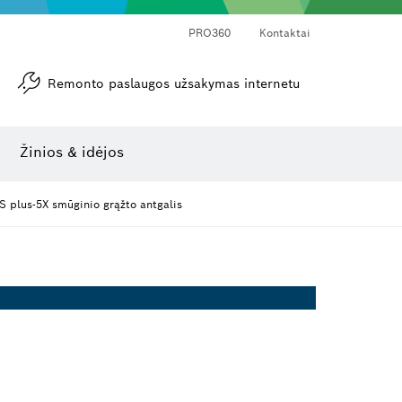
PRO360
Kontaktai
Remonto paslaugos užsakymas internetu
Kampamačiai ir posvyrio matuokliai
Lazerinis atstumo matuoklis
Žinios & idėjos
 plus-5X smūginio grąžto antgalis