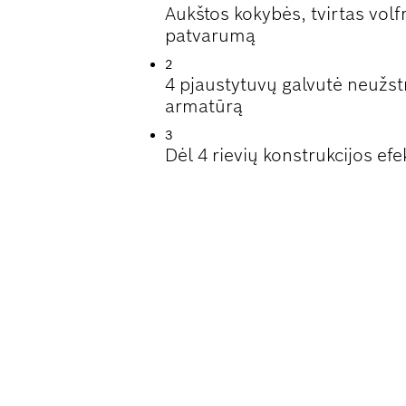
Aukštos kokybės, tvirtas volf
patvarumą
2
4 pjaustytuvų galvutė neužst
armatūrą
3
Dėl 4 rievių konstrukcijos e