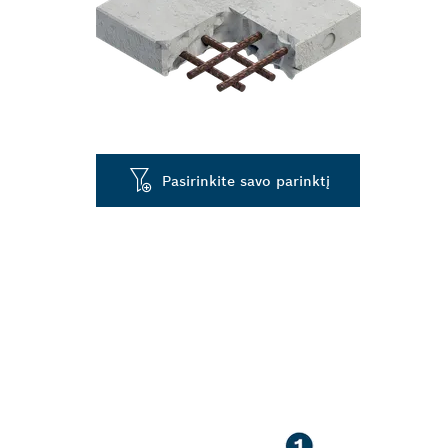
Pasirinkite savo parinktį
ILGA NAUDOJ
GELŽBETONĮ