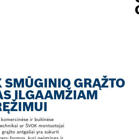
X SMŪGINIO GRĄŽTO
AS ILGAAMŽIAM
RĘŽIMUI
 komercinėse ir buitinėse
ntechnikai ar ŠVOK montuotojai
 grąžto antgaliai yra sukurti
frezų formos, kuri neįstringa ir