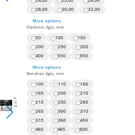
24,00
25,00
26,00
28,00
30,00
32,00
More options
Darbinis ilgis, mm
50
100
150
200
250
300
400
550
950
More options
Bendras ilgis, mm
100
110
160
165
200
210
215
250
260
265
300
310
315
360
450
460
465
600