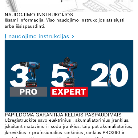
NAUDOJIMO INSTRUKCIJOS
Išsami informacija: Viso naudojimo instrukcijos atsisiųsti
arba išsispausdinti.
Į naudojimo instrukcijas
PAPILDOMA GARANTIJA KELIAIS PASPAUDIMAIS
Užregistruokite savo elektrinius , akumuliatorinius įrankius,
įskaitant matavimo ir sodo įrankius, taip pat akumuliatorius,
įkroviklius ir profesionalius rankinius įrankius PRO360 ir