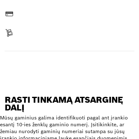
Užsakymas internetu
Sumokėti
Gauti siuntą
Rasti atsarginę dalį
RASTI TINKAMĄ ATSARGINĘ
DALĮ
Mūsų gaminius galima identifikuoti pagal ant įrankio
esantį 10-ies ženklų gaminio numerį. Įsitikinkite, ar
žemiau nurodyti gaminių numeriai sutampa su jūsų
įrankio informaciniame lauke esančiais duomenimis.