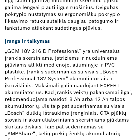
ilgų stalo ilgintuvų mobiliuoju skersiniu pjūklu
galima lengvai pjauti ilgus ruošinius. Dvigubas
pokrypio nustatymas su ergonomišku pokrypio
fiksavimo ratuku suteikia daugiau patogumo ir
lankstumo atliekant sudėtingus pjūvius.
Įranga ir taikymas
„GCM 18V-216 D Professional“ yra universalus
įrankis skersiniams, įstrižiems ir nuožulniems
pjūviams atlikti medienoje, aliuminyje ir PVC
plastike. Įrankis suderinamas su visais „Bosch
Professional 18V System“ akumuliatoriais ir
įkrovikliais. Maksimali galia naudojant EXPERT
akumuliatorius. Kad įrankis veiktų pakankamai ilgai,
rekomenduojama naudoti 8 Ah arba 12 Ah talpos
akumuliatorių. Jis taip pat suderinamas su visais
„Bosch“ dulkių ištraukimo įrenginiais, GTA pjūklų
stovais ir akumuliatoriniams skersiniams pjūklams
skirtais diskais. Taip pat suderinamas su
„AMPShare“, kelių prekių ženklų akumuliatorių