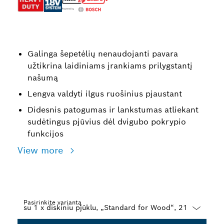
Galinga šepetėlių nenaudojanti pavara
užtikrina laidiniams įrankiams prilygstantį
našumą
Lengva valdyti ilgus ruošinius pjaustant
Didesnis patogumas ir lankstumas atliekant
sudėtingus pjūvius dėl dvigubo pokrypio
funkcijos
View more
Pasirinkite variantą