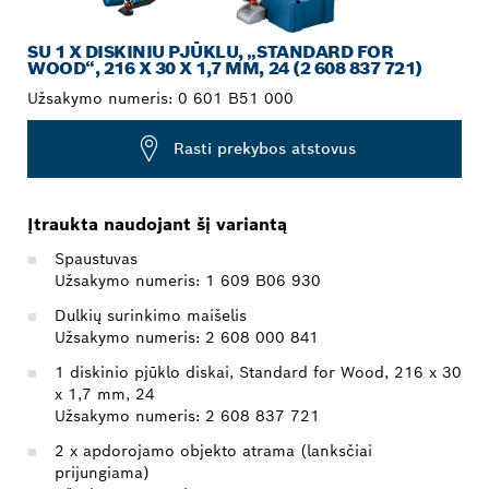
SU 1 X DISKINIU PJŪKLU, „STANDARD FOR
WOOD“, 216 X 30 X 1,7 MM, 24 (2 608 837 721)
Užsakymo numeris:
0 601 B51 000
Rasti prekybos atstovus
Įtraukta naudojant šį variantą
Spaustuvas
Užsakymo numeris: 1 609 B06 930
Dulkių surinkimo maišelis
Užsakymo numeris: 2 608 000 841
1 diskinio pjūklo diskai, Standard for Wood, 216 x 30
x 1,7 mm, 24
Užsakymo numeris: 2 608 837 721
2 x apdorojamo objekto atrama (lanksčiai
prijungiama)