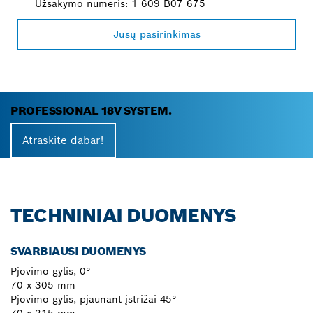
Užsakymo numeris: 1 609 B07 675
Jūsų pasirinkimas
PROFESSIONAL 18V SYSTEM.
Atraskite dabar!
TECHNINIAI DUOMENYS
SVARBIAUSI DUOMENYS
Pjovimo gylis, 0°
70 x 305 mm
Pjovimo gylis, pjaunant įstrižai 45°
70 x 215 mm