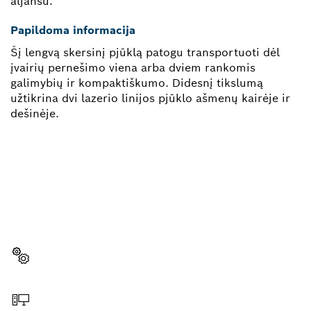
aljansu.
Papildoma informacija
Šį lengvą skersinį pjūklą patogu transportuoti dėl
įvairių pernešimo viena arba dviem rankomis
galimybių ir kompaktiškumo. Didesnį tikslumą
užtikrina dvi lazerio linijos pjūklo ašmenų kairėje ir
dešinėje.
REIKIA ATSARGINĖS DALIES?
Čia greitai ir lengvai rasite tinkamą atsarginę dalį
savo profesionaliam „Bosch“ įrankiui.
Pasirinkite atsarginę dalį