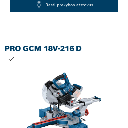
Dropdown
Rasti prekybos atstovus
closed
PRO GCM 18V-216 D
JŪSŲ PASIRINKIMAS