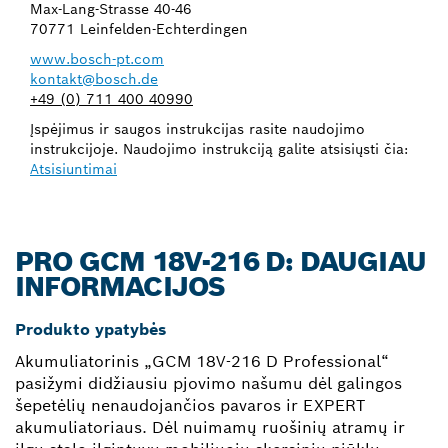
Max-Lang-Strasse 40-46
70771 Leinfelden-Echterdingen
www.bosch-pt.com
kontakt@bosch.de
+49 (0) 711 400 40990
Įspėjimus ir saugos instrukcijas rasite naudojimo
instrukcijoje. Naudojimo instrukciją galite atsisiųsti čia:
Atsisiuntimai
PRO GCM 18V-216 D: DAUGIAU
INFORMACIJOS
Produkto ypatybės
Akumuliatorinis „GCM 18V-216 D Professional“
pasižymi didžiausiu pjovimo našumu dėl galingos
šepetėlių nenaudojančios pavaros ir EXPERT
akumuliatoriaus. Dėl nuimamų ruošinių atramų ir