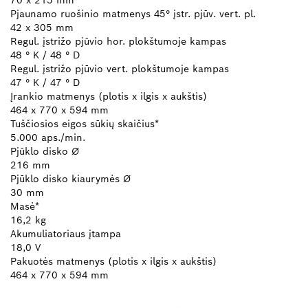
Pjaunamo ruošinio matmenys 45° įstr. pjūv. vert. pl.
42 x 305 mm
Regul. įstrižo pjūvio hor. plokštumoje kampas
48 ° K / 48 ° D
Regul. įstrižo pjūvio vert. plokštumoje kampas
47 ° K / 47 ° D
Įrankio matmenys (plotis x ilgis x aukštis)
464 x 770 x 594 mm
Tuščiosios eigos sūkių skaičius*
5.000 aps./min.
Pjūklo disko Ø
216 mm
Pjūklo disko kiaurymės Ø
30 mm
Masė*
16,2 kg
Akumuliatoriaus įtampa
18,0 V
Pakuotės matmenys (plotis x ilgis x aukštis)
464 x 770 x 594 mm