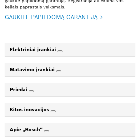
gaukite papildomą garantiją. Registracija atliekama vos
keliais paprastais veiksmais.
GAUKITE PAPILDOMĄ GARANTIJĄ
Elektriniai įrankiai
Matavimo įrankiai
Priedai
Kitos inovacijos
Apie „Bosch“