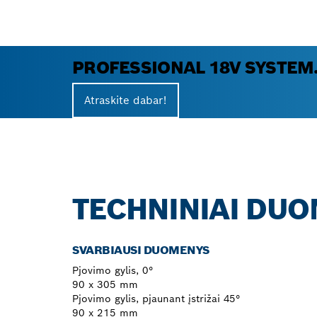
PROFESSIONAL 18V SYSTEM
Atraskite dabar!
TECHNINIAI DU
SVARBIAUSI DUOMENYS
Pjovimo gylis, 0°
90 x 305 mm
Pjovimo gylis, pjaunant įstrižai 45°
90 x 215 mm