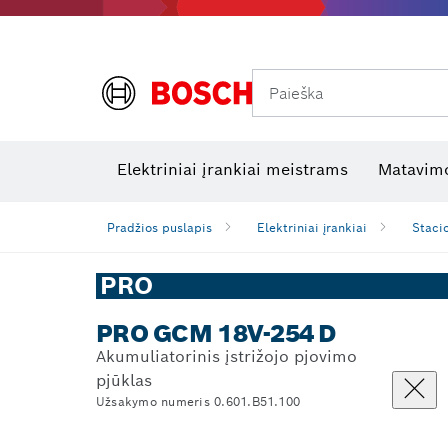
Paieška
Šiluminės kameros ir šilumos detektoriai
Elektros tikrinimo įrankiai
R
Elektriniai įrankiai meistrams
Matavimo
Pradžios puslapis
Elektriniai įrankiai
Stacio
PRO
PRO GCM 18V-254 D
Akumuliatorinis įstrižojo pjovimo
pjūklas
Užsakymo numeris 0.601.B51.100