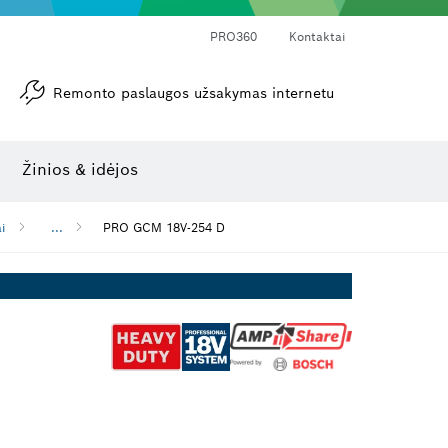
PRO360
Kontaktai
Remonto paslaugos užsakymas internetu
Kampamačiai ir posvyrio matuokliai
Lazerinis atstumo matuoklis
Žinios & idėjos
ai
...
PRO GCM 18V-254 D