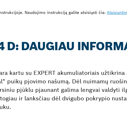
strukcijoje. Naudojimo instrukciją galite atsisiųsti čia:
Atsisiunti
4 D: DAUGIAU INFORM
ara kartu su EXPERT akumuliatoriais užtikrina
l“ puikų pjovimo našumą. Dėl nuimamų ruošini
rsiniu pjūklu pjaunant galima lengvai valdyti il
patogiau ir lanksčiau dėl dvigubo pokrypio nust
uku.