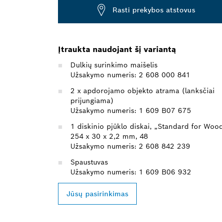
Rasti prekybos atstovus
Įtraukta naudojant šį variantą
Dulkių surinkimo maišelis
Užsakymo numeris: 2 608 000 841
2 x apdorojamo objekto atrama (lanksčiai
prijungiama)
Užsakymo numeris: 1 609 B07 675
1 diskinio pjūklo diskai, „Standard for Woo
254 x 30 x 2,2 mm, 48
Užsakymo numeris: 2 608 842 239
Spaustuvas
Užsakymo numeris: 1 609 B06 932
Jūsų pasirinkimas