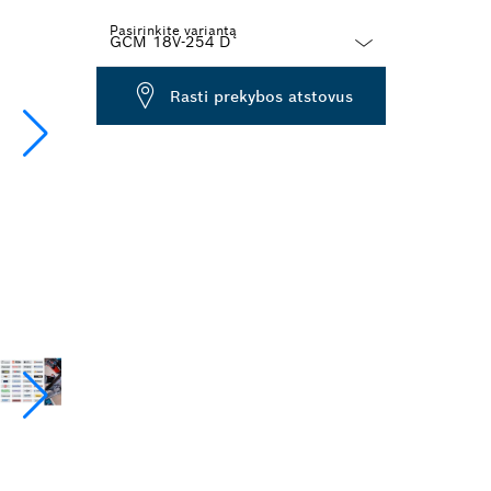
Pasirinkite variantą
Dropdown
Rasti prekybos atstovus
closed