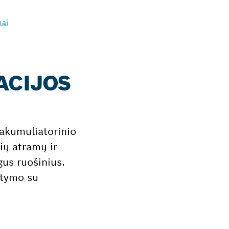
mai
ACIJOS
 akumuliatorinio
ų atramų ir
gus ruošinius.
atymo su