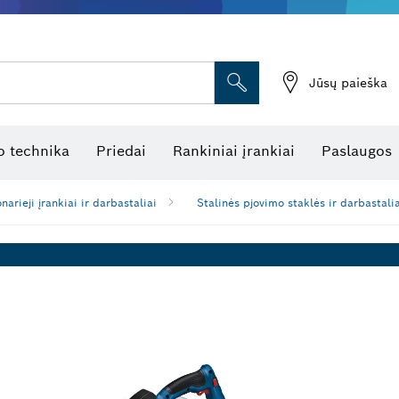
Jūsų paieška
atukinės atstumo matuoklės
Kombinuotas lazerinis nivelyras
Rotaciniai lazeriniai nivelyrai
Optiniai niveliavimo prietaisai
Linijiniai lazeriniai nivelyrai
 technika
Priedai
Rankiniai įrankiai
Paslaugos
narieji įrankiai ir darbastaliai
Stalinės pjovimo staklės ir darbastali