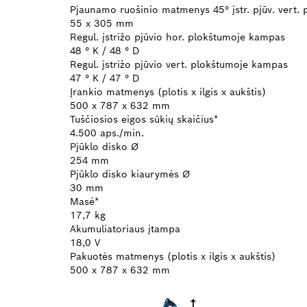
Pjaunamo ruošinio matmenys 45° įstr. pjūv. vert. p
55 x 305 mm
Regul. įstrižo pjūvio hor. plokštumoje kampas
48 ° K / 48 ° D
Regul. įstrižo pjūvio vert. plokštumoje kampas
47 ° K / 47 ° D
Įrankio matmenys (plotis x ilgis x aukštis)
500 x 787 x 632 mm
Tuščiosios eigos sūkių skaičius*
4.500 aps./min.
Pjūklo disko Ø
254 mm
Pjūklo disko kiaurymės Ø
30 mm
Masė*
17,7 kg
Akumuliatoriaus įtampa
18,0 V
Pakuotės matmenys (plotis x ilgis x aukštis)
500 x 787 x 632 mm