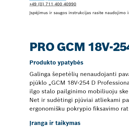
+49 (0) 711 400 40990
Įspėjimus ir saugos instrukcijas rasite naudojimo in
PRO GCM 18V-25
Produkto ypatybės
Galinga šepetėlių nenaudojanti pav
pjūklo „GCM 18V-254 D Professiona
ilgo stalo pailginimo mobiliuoju ske
Net ir sudėtingi pjūviai atliekami 
ergonomišku pokrypio fiksavimo rat
Įranga ir taikymas