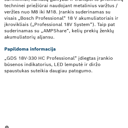
techninei priežiūrai naudojant metalinius varžtus /
veržles nuo M8 iki M18. Įrankis suderinamas su
visais „Bosch Professional“ 18 V akumuliatoriais ir
įkrovikliais („Professional 18V System“). Taip pat
suderinamas su „AMPShare“, kelių prekių ženklų
akumuliatorių aljansu.
Papildoma informacija
„GDS 18V-330 HC Professional“ įdiegtas įrankio
būsenos indikatorius, LED lemputė ir diržo
spaustukas suteikia daugiau patogumo.
REIKIA ATSARGINĖS DALIES?
Čia greitai ir lengvai rasite tinkamą atsarginę dalį
savo profesionaliam „Bosch“ įrankiui.