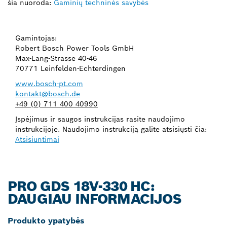
šia nuoroda:
Gaminių techninės savybės
Gamintojas:
Robert Bosch Power Tools GmbH
Max-Lang-Strasse 40-46
70771 Leinfelden-Echterdingen
www.bosch-pt.com
kontakt@bosch.de
+49 (0) 711 400 40990
Įspėjimus ir saugos instrukcijas rasite naudojimo
instrukcijoje. Naudojimo instrukciją galite atsisiųsti čia:
Atsisiuntimai
PRO GDS 18V-330 HC:
DAUGIAU INFORMACIJOS
Produkto ypatybės