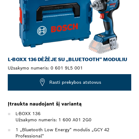
L-BOXX 136 DĖŽĖJE SU „BLUETOOTH“ MODULIU
Užsakymo numeris:
0 601 9L5 001
Rasti prekybos atstovus
Įtraukta naudojant šį variantą
L-BOXX 136
Užsakymo numeris: 1 600 A01 2G0
1 „Bluetooth Low Energy“ modulis „GCY 42
Professional“