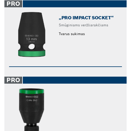
PRO
„PRO IMPACT SOCKET“
Smūginiams veržliarakčiams
Tvarus sukimas
PRO