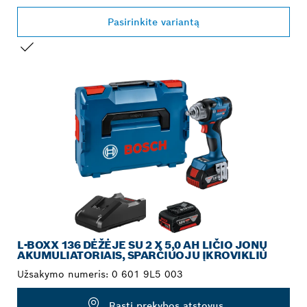
Pasirinkite variantą
JŪSŲ PASIRINKIMAS
L-BOXX 136 DĖŽĖJE SU 2 X 5,0 AH LIČIO JONŲ
AKUMULIATORIAIS, SPARČIUOJU ĮKROVIKLIU
Užsakymo numeris:
0 601 9L5 003
Rasti prekybos atstovus