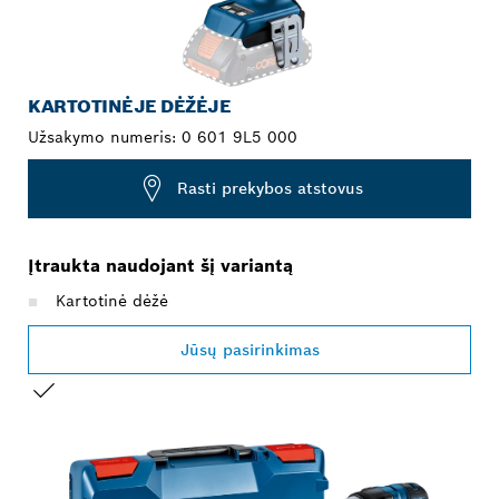
KARTOTINĖJE DĖŽĖJE
Užsakymo numeris:
0 601 9L5 000
Rasti prekybos atstovus
Įtraukta naudojant šį variantą
Kartotinė dėžė
Jūsų pasirinkimas
JŪSŲ PASIRINKIMAS