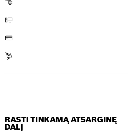
Pasirinkite atsarginę dalį
Užsakymas internetu
Sumokėti
Gauti siuntą
Rasti atsarginę dalį
RASTI TINKAMĄ ATSARGINĘ
DALĮ