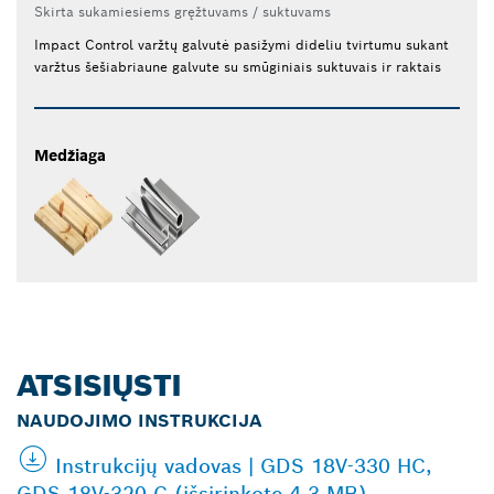
Skirta sukamiesiems gręžtuvams / suktuvams
Impact Control varžtų galvutė pasižymi dideliu tvirtumu sukant
varžtus šešiabriaune galvute su smūginiais suktuvais ir raktais
Medžiaga
ATSISIŲSTI
NAUDOJIMO INSTRUKCIJA
Instrukcijų vadovas | GDS 18V-330 HC,
GDS 18V-320 C (išsirinkote 4.3 MB)