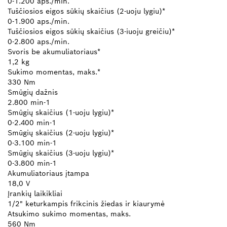
0-1.200 aps./min.
Tuščiosios eigos sūkių skaičius (2-uoju lygiu)*
0-1.900 aps./min.
Tuščiosios eigos sūkių skaičius (3-iuoju greičiu)*
0-2.800 aps./min.
Svoris be akumuliatoriaus*
1,2 kg
Sukimo momentas, maks.*
330 Nm
Smūgių dažnis
2.800 min-1
Smūgių skaičius (1-uoju lygiu)*
0-2.400 min-1
Smūgių skaičius (2-uoju lygiu)*
0-3.100 min-1
Smūgių skaičius (3-uoju lygiu)*
0-3.800 min-1
Akumuliatoriaus įtampa
18,0 V
Įrankių laikikliai
1/2" keturkampis frikcinis žiedas ir kiaurymė
Atsukimo sukimo momentas, maks.
560 Nm