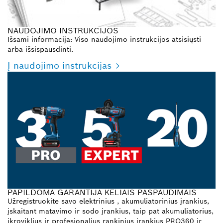
NAUDOJIMO INSTRUKCIJOS
Išsami informacija: Viso naudojimo instrukcijos atsisiųsti
arba išsispausdinti.
Į naudojimo instrukcijas
PAPILDOMA GARANTIJA KELIAIS PASPAUDIMAIS
Užregistruokite savo elektrinius , akumuliatorinius įrankius,
įskaitant matavimo ir sodo įrankius, taip pat akumuliatorius,
įkroviklius ir profesionalius rankinius įrankius PRO360 ir