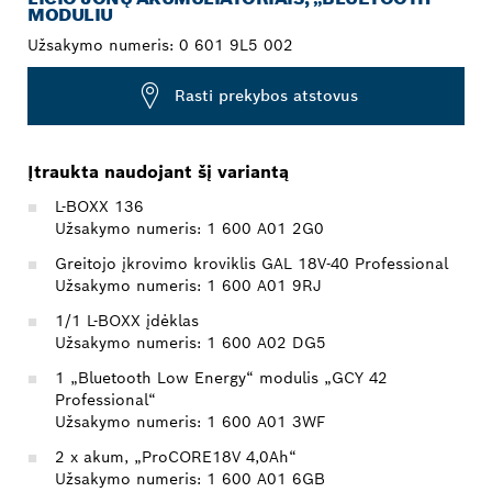
MODULIU
Užsakymo numeris:
0 601 9L5 002
Rasti prekybos atstovus
Įtraukta naudojant šį variantą
L-BOXX 136
Užsakymo numeris: 1 600 A01 2G0
Greitojo įkrovimo kroviklis GAL 18V-40 Professional
Užsakymo numeris: 1 600 A01 9RJ
1/1 L-BOXX įdėklas
Užsakymo numeris: 1 600 A02 DG5
1 „Bluetooth Low Energy“ modulis „GCY 42
Professional“
Užsakymo numeris: 1 600 A01 3WF
2 x akum, „ProCORE18V 4,0Ah“
Užsakymo numeris: 1 600 A01 6GB