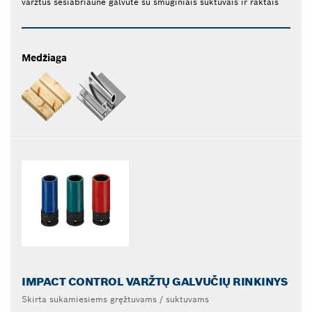
varžtus šešiabriaune galvute su smūginiais suktuvais ir raktais
Medžiaga
IMPACT CONTROL VARŽTŲ GALVUČIŲ RINKINYS
Skirta sukamiesiems gręžtuvams / suktuvams