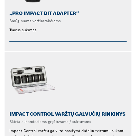
„PRO IMPACT BIT ADAPTER“
Smūginiams veržliarakčiams
Tvarus sukimas
IMPACT CONTROL VARŽTŲ GALVUČIŲ RINKINYS
Skirta sukamiesiems gręžtuvams / suktuvams
Impact Control varžtų galvutė pasižymi dideliu tvirtumu sukant