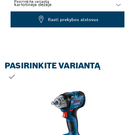
Pasirinkite variantą
Dropdown
Rasti prekybos atstovus
closed
PASIRINKITE VARIANTĄ
JŪSŲ PASIRINKIMAS