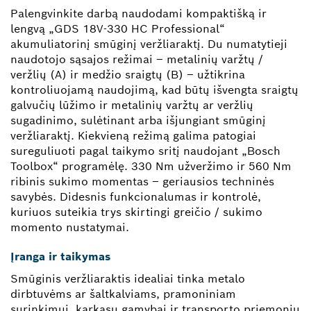
Palengvinkite darbą naudodami kompaktišką ir
lengvą „GDS 18V-330 HC Professional“
akumuliatorinį smūginį veržliaraktį. Du numatytieji
naudotojo sąsajos režimai – metalinių varžtų /
veržlių (A) ir medžio sraigtų (B) – užtikrina
kontroliuojamą naudojimą, kad būtų išvengta sraigtų
galvučių lūžimo ir metalinių varžtų ar veržlių
sugadinimo, sulėtinant arba išjungiant smūginį
veržliaraktį. Kiekvieną režimą galima patogiai
sureguliuoti pagal taikymo sritį naudojant „Bosch
Toolbox“ programėlę. 330 Nm užveržimo ir 560 Nm
ribinis sukimo momentas – geriausios techninės
savybės. Didesnis funkcionalumas ir kontrolė,
kuriuos suteikia trys skirtingi greičio / sukimo
momento nustatymai.
Įranga ir taikymas
Smūginis veržliaraktis idealiai tinka metalo
dirbtuvėms ar šaltkalviams, pramoniniam
surinkimui, karkasų gamybai ir transporto priemonių