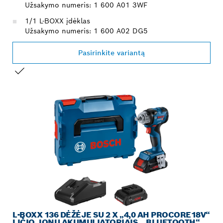
Užsakymo numeris: 1 600 A01 3WF
1/1 L-BOXX įdėklas
Užsakymo numeris: 1 600 A02 DG5
Pasirinkite variantą
JŪSŲ PASIRINKIMAS
L-BOXX 136 DĖŽĖJE SU 2 X „4,0 AH PROCORE18V“
LIČIO JONŲ AKUMULIATORIAIS, „BLUETOOTH“