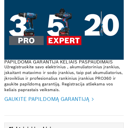
PAPILDOMA GARANTIJA KELIAIS PASPAUDIMAIS
Užregistruokite savo elektrinius , akumuliatorinius įrankius,
įskaitant matavimo ir sodo įrankius, taip pat akumuliatorius,
įkroviklius ir profesionalius rankinius įrankius PRO360 ir
gaukite papildomą garantiją. Registracija atliekama vos
keliais paprastais veiksmais.
GAUKITE PAPILDOMĄ GARANTIJĄ