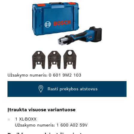
Užsakymo numeris:
0 601 9M2 103
Rasti prekybos atstovus
Įtraukta visuose variantuose
1 XL-BOXX
Užsakymo numeris: 1 600 A02 59V