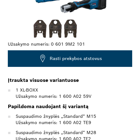
Užsakymo numeris:
0 601 9M2 101
Rasti prekybos atstovus
Įtraukta visuose variantuose
1 XL-BOXX
Užsakymo numeris: 1 600 A02 59V
Papildoma naudojant šį variantą
Suspaudimo žnyplės „Standard“ M15
Užsakymo numeris: 1 600 A02 TE9
Suspaudimo žnyplės „Standard“ M28
Užsakymo numeris: 1 600 A02 TF2