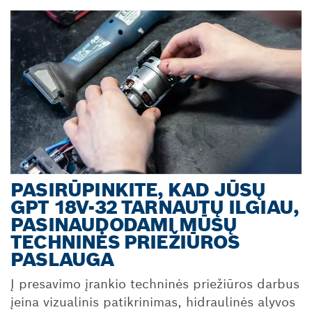
PASIRŪPINKITE, KAD JŪSŲ
GPT 18V-32 TARNAUTŲ ILGIAU,
PASINAUDODAMI MŪSŲ
TECHNINĖS PRIEŽIŪROS
PASLAUGA
Į presavimo įrankio techninės priežiūros darbus
įeina vizualinis patikrinimas, hidraulinės alyvos