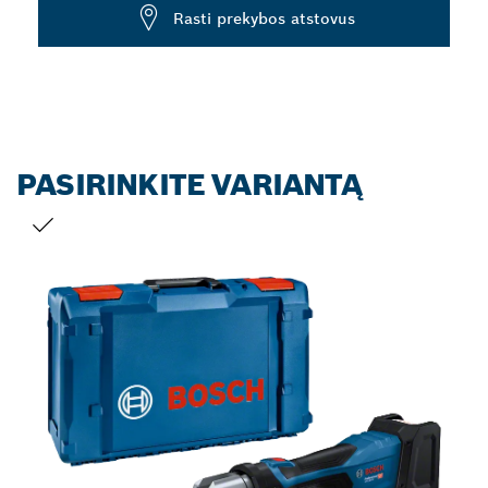
Dropdown
Rasti prekybos atstovus
closed
PASIRINKITE VARIANTĄ
JŪSŲ PASIRINKIMAS