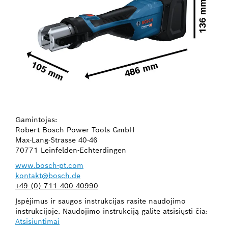
Gamintojas:
Robert Bosch Power Tools GmbH
Max-Lang-Strasse 40-46
70771 Leinfelden-Echterdingen
www.bosch-pt.com
kontakt@bosch.de
+49 (0) 711 400 40990
Įspėjimus ir saugos instrukcijas rasite naudojimo
instrukcijoje. Naudojimo instrukciją galite atsisiųsti čia:
Atsisiuntimai