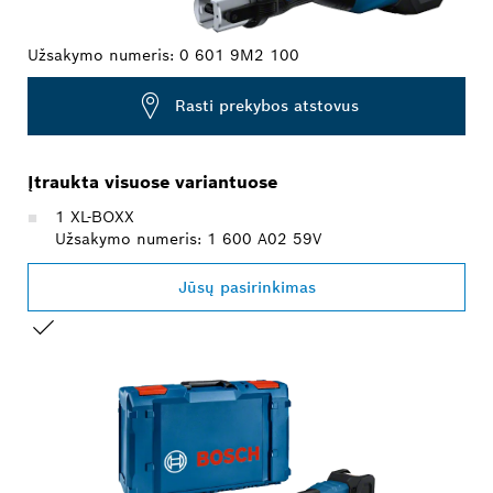
Užsakymo numeris:
0 601 9M2 100
Rasti prekybos atstovus
Įtraukta visuose variantuose
1 XL-BOXX
Užsakymo numeris: 1 600 A02 59V
Jūsų pasirinkimas
JŪSŲ PASIRINKIMAS