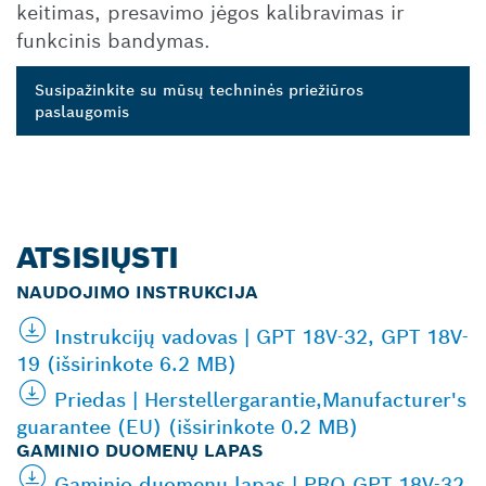
keitimas, presavimo jėgos kalibravimas ir
funkcinis bandymas.
Susipažinkite su mūsų techninės priežiūros
paslaugomis
ATSISIŲSTI
NAUDOJIMO INSTRUKCIJA
Instrukcijų vadovas | GPT 18V-32, GPT 18V-
19 (išsirinkote 6.2 MB)
Priedas | Herstellergarantie,Manufacturer's
guarantee (EU) (išsirinkote 0.2 MB)
GAMINIO DUOMENŲ LAPAS
Gaminio duomenų lapas | PRO GPT 18V-32