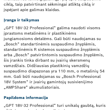
ciklą, taip patvirtinant sėkmingai atliktą ciklą ir
įspėjant apie galimas klaidas.
Įranga ir taikymas
„GPT 18V-32 Professional“ galima naudoti visoms
įprastoms metalinėms ir plastikinėms
jungiamosioms detalėms. Gali būti naudojamas su
„Bosch“ standartinėmis suspaudimo žnyplėmis,
standartinėmis R sistemos suspaudimo žnyplėmis
arba „Bosch“ patvirtintomis suspaudimo žnyplėmis,
šis įrankis tinka dirbant su įvairių skersmenų
vamzdžiais. Didžiausias plastikinių vamzdžių
suspaudimo diapazonas yra 110 mm, o metalinių 54
mm. Gali būti naudojamas su „Bosch Professional
18V System“ ir įvairių gamintojų susivienijimo
„AMPShare“ akumuliatoriais.
Papildoma informacija
„GPT 18V-32 Professional“ turi unikalų gaubtą, kuris