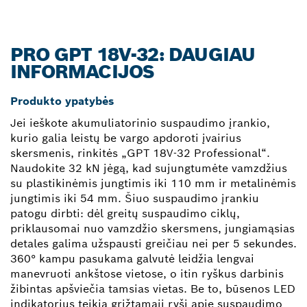
PRO GPT 18V-32: DAUGIAU
INFORMACIJOS
Produkto ypatybės
Jei ieškote akumuliatorinio suspaudimo įrankio,
kurio galia leistų be vargo apdoroti įvairius
skersmenis, rinkitės „GPT 18V-32 Professional“.
Naudokite 32 kN jėgą, kad sujungtumėte vamzdžius
su plastikinėmis jungtimis iki 110 mm ir metalinėmis
jungtimis iki 54 mm. Šiuo suspaudimo įrankiu
patogu dirbti: dėl greitų suspaudimo ciklų,
priklausomai nuo vamzdžio skersmens, jungiamąsias
detales galima užspausti greičiau nei per 5 sekundes.
360° kampu pasukama galvutė leidžia lengvai
manevruoti ankštose vietose, o itin ryškus darbinis
žibintas apšviečia tamsias vietas. Be to, būsenos LED
indikatorius teikia grįžtamąjį ryšį apie suspaudimo