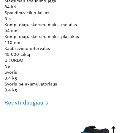
Maksimali spaudimo jėga
34 kN
Spaudimo ciklo laikas
5 s
Komp. diap. skersm. maks. metalas
54 mm
Komp. diap. skersm. maks. plastikas
110 mm
Kalibravimo intervalas
40 000 ciklų
BITURBO
Ne
Svoris
3,4 kg
Svoris be akumuliatoriaus
3,4 kg
Rodyti daugiau