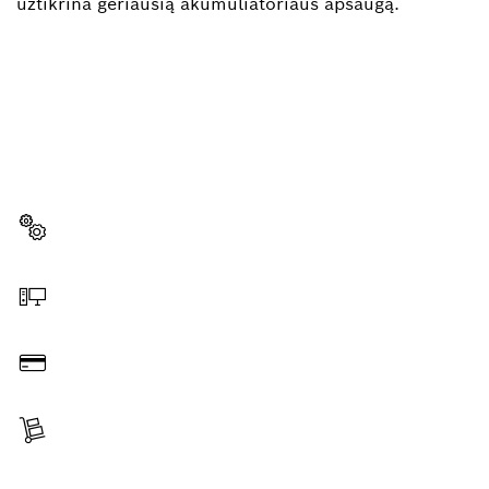
užtikrina geriausią akumuliatoriaus apsaugą.
REIKIA ATSARGINĖS DALIES?
Čia greitai ir lengvai rasite tinkamą atsarginę dalį
savo profesionaliam „Bosch“ įrankiui.
Pasirinkite atsarginę dalį
Užsakymas internetu
Sumokėti
Gauti siuntą