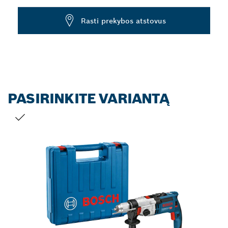
Dropdown
Rasti prekybos atstovus
closed
PASIRINKITE VARIANTĄ
JŪSŲ PASIRINKIMAS