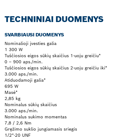
TECHNINIAI DUOMENYS
SVARBIAUSI DUOMENYS
Nominalioji įvesties galia
1 300 W
Tuščiosios eigos sūkių skaičius 1-uoju greičiu*
0 – 900 aps./min.
Tuščiosios eigos sūkių skaičius 2-uoju greičiu iki*
3.000 aps./min.
Atiduodamoji galia*
695 W
Masė*
2,85 kg
Nominalus sūkių skaičius
3.000 aps./min.
Nominalus sukimo momentas
7,8 / 2,6 Nm
Gręžimo suklio jungiamasis sriegis
1/2"-20 UNF