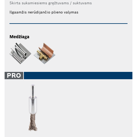
Skirta sukamiesiems gręžtuvams / suktuvams
Ilgaamžis nerūdijančio plieno valymas
Medžiaga
PRO