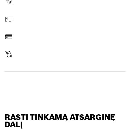
Pasirinkite atsarginę dalį
Užsakymas internetu
Sumokėti
Gauti siuntą
Rasti atsarginę dalį
RASTI TINKAMĄ ATSARGINĘ
DALĮ