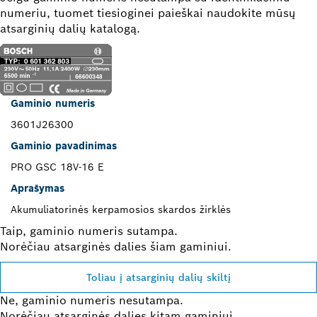
numeriu, tuomet tiesioginei paieškai naudokite mūsų
atsarginių dalių katalogą.
Gaminio numeris
3601J26300
Gaminio pavadinimas
PRO GSC 18V-16 E
Aprašymas
Akumuliatorinės kerpamosios skardos žirklės
Taip, gaminio numeris sutampa.
Norėčiau atsarginės dalies šiam gaminiui.
Toliau į atsarginių dalių skiltį
Ne, gaminio numeris nesutampa.
Norėčiau atsarginės dalies kitam gaminiui.