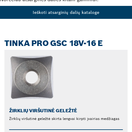
Ieškoti atsarginių dalių kataloge
TINKA PRO GSC 18V-16 E
ŽIRKLIŲ VIRŠUTINĖ GELEŽTĖ
Žirklių viršutinė geležtė skirta lengvai kirpti įvairias medžiagas