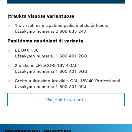
Įtraukta visuose variantuose
1 x viršutinis ir apatinis peilis metalo žirklėms
Užsakymo numeris: 2 608 635 243
Papildoma naudojant šį variantą
L-BOXX 136
Užsakymo numeris: 1 600 A01 2G0
2 x akum, „ProCORE18V 4,0Ah“
Užsakymo numeris: 1 600 A01 6GB
Greitojo įkrovimo kroviklis GAL 18V-40 Professional
Užsakymo numeris: 1 600 A01 9RJ
Pasirinkite variantą
PROFESSIONAL 18V SYSTEM.