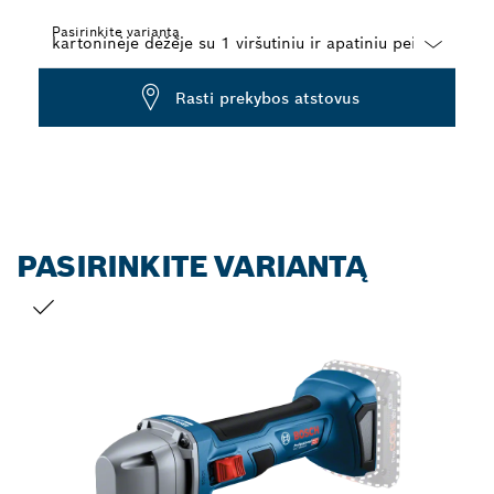
Pasirinkite variantą
Dropdown
Rasti prekybos atstovus
closed
PASIRINKITE VARIANTĄ
JŪSŲ PASIRINKIMAS