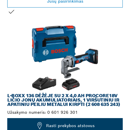
Jūsų pasirinkimas
JŪSŲ PASIRINKIMAS
L-BOXX 136 DĖŽĖJE SU 2 X 4,0 AH PROCORE18V
LIČIO JONŲ AKUMULIATORIAIS, 1 VIRŠUTINIU IR
APATINIU PEILIU METALUI KIRPTI (2 608 635 243)
Užsakymo numeris:
0 601 926 301
Rasti prekybos atstovus