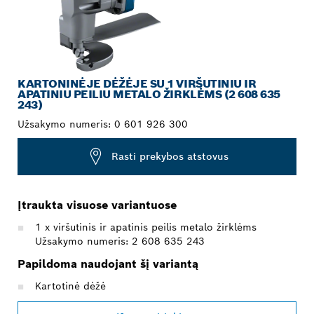
KARTONINĖJE DĖŽĖJE SU 1 VIRŠUTINIU IR
APATINIU PEILIU METALO ŽIRKLĖMS (2 608 635
243)
Užsakymo numeris:
0 601 926 300
Rasti prekybos atstovus
Įtraukta visuose variantuose
1 x viršutinis ir apatinis peilis metalo žirklėms
Užsakymo numeris: 2 608 635 243
Papildoma naudojant šį variantą
Kartotinė dėžė