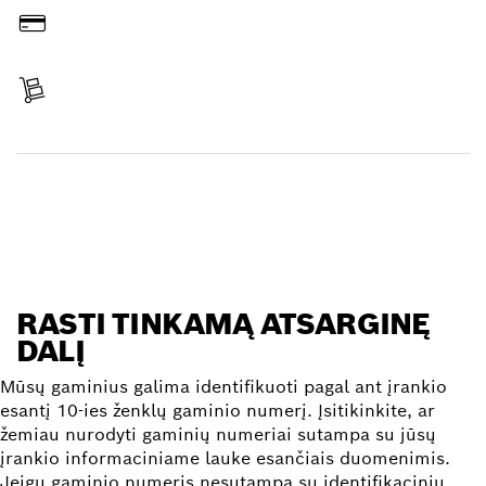
Sumokėti
Gauti siuntą
Rasti atsarginę dalį
RASTI TINKAMĄ ATSARGINĘ
DALĮ
Mūsų gaminius galima identifikuoti pagal ant įrankio
esantį 10-ies ženklų gaminio numerį. Įsitikinkite, ar
žemiau nurodyti gaminių numeriai sutampa su jūsų
įrankio informaciniame lauke esančiais duomenimis.
Jeigu gaminio numeris nesutampa su identifikaciniu