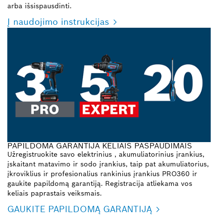
arba išsispausdinti.
Į naudojimo instrukcijas
PAPILDOMA GARANTIJA KELIAIS PASPAUDIMAIS
Užregistruokite savo elektrinius , akumuliatorinius įrankius,
įskaitant matavimo ir sodo įrankius, taip pat akumuliatorius,
įkroviklius ir profesionalius rankinius įrankius PRO360 ir
gaukite papildomą garantiją. Registracija atliekama vos
keliais paprastais veiksmais.
GAUKITE PAPILDOMĄ GARANTIJĄ