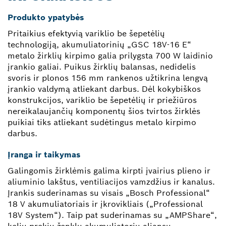
Produkto ypatybės
Pritaikius efektyvią variklio be šepetėlių
technologiją, akumuliatorinių „GSC 18V-16 E“
metalo žirklių kirpimo galia prilygsta 700 W laidinio
įrankio galiai. Puikus žirklių balansas, nedidelis
svoris ir plonos 156 mm rankenos užtikrina lengvą
įrankio valdymą atliekant darbus. Dėl kokybiškos
konstrukcijos, variklio be šepetėlių ir priežiūros
nereikalaujančių komponentų šios tvirtos žirklės
puikiai tiks atliekant sudėtingus metalo kirpimo
darbus.
Įranga ir taikymas
Galingomis žirklėmis galima kirpti įvairius plieno ir
aliuminio lakštus, ventiliacijos vamzdžius ir kanalus.
Įrankis suderinamas su visais „Bosch Professional“
18 V akumuliatoriais ir įkrovikliais („Professional
18V System“). Taip pat suderinamas su „AMPShare“,