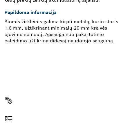
kelių prekių ženklų akumuliatorių aljansu.
Papildoma informacija
Šiomis žirklėmis galima kirpti metalą, kurio storis
1,6 mm, užtikrinant minimalų 20 mm kreivės
pjovimo spindulį. Apsauga nuo pakartotinio
paleidimo užtikrina didesnį naudotojo saugumą.
REIKIA ATSARGINĖS DALIES?
Čia greitai ir lengvai rasite tinkamą atsarginę dalį
savo profesionaliam „Bosch“ įrankiui.
Pasirinkite atsarginę dalį
Užsakymas internetu