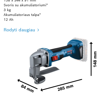
158 x 344 x 91 mm
Svoris su akumuliatoriumi*
3 kg
Akumuliatoriaus talpa*
12 Ah
Rodyti daugiau