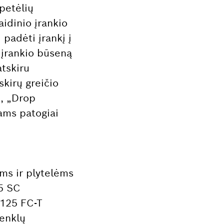
petėlių
aidinio įrankio
padėti įrankį į
ą įrankio būseną
atskiru
skirų greičio
“, „Drop
dams patogiai
oms ir plytelėms
15 SC
/125 FC-T
ženklų