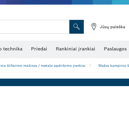
Jūsų paieška
atukinės atstumo matuoklės
Kombinuotas lazerinis nivelyras
Rotaciniai lazeriniai nivelyrai
Optiniai niveliavimo prietaisai
Linijiniai lazeriniai nivelyrai
 technika
Priedai
Rankiniai įrankiai
Paslaugos
nio šlifavimo mašinos / metalo apdirbimo įrankiai
Mažos kampinio š