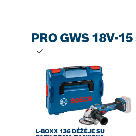
PRO GWS 18V-15
JŪSŲ PASIRINKIMAS
L-BOXX 136 DĖŽĖJE SU