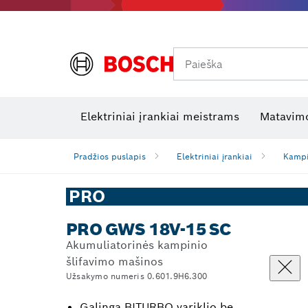
Paieška
Šiluminės kameros ir šilumos detektoriai
Elektros tikrinimo įrankiai
R
Elektriniai įrankiai meistrams
Matavimo
Pradžios puslapis
Elektriniai įrankiai
Kampi
PRO
PRO GWS 18V-15 SC
Akumuliatorinės kampinio
šlifavimo mašinos
Užsakymo numeris 0.601.9H6.300
Galinga BITURBO variklio be