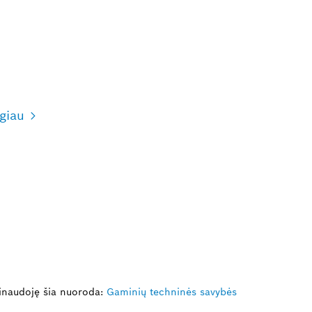
giau
inaudoję šia nuoroda:
Gaminių techninės savybės