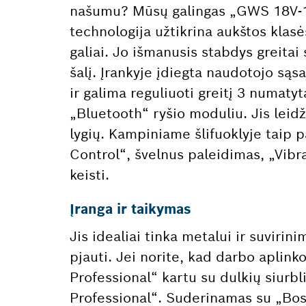
našumu? Mūsų galingas „GWS 18V-15
technologija užtikrina aukštos klasė
galiai. Jo išmanusis stabdys greita
šalį. Įrankyje įdiegta naudotojo sąs
ir galima reguliuoti greitį 3 numatyta
„Bluetooth“ ryšio moduliu. Jis leidž
lygių. Kampiniame šlifuoklyje taip p
Control“, švelnus paleidimas, „Vibr
keisti.
Įranga ir taikymas
Jis idealiai tinka metalui ir suvirin
pjauti. Jei norite, kad darbo apli
Professional“ kartu su dulkių siurb
Professional“. Suderinamas su „Bosc