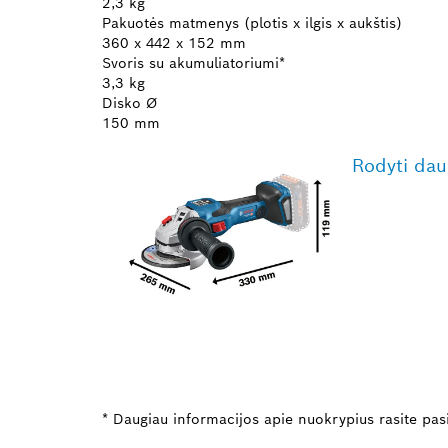
2,3 kg
Pakuotės matmenys (plotis x ilgis x aukštis)
360 x 442 x 152 mm
Svoris su akumuliatoriumi*
3,3 kg
Disko Ø
150 mm
Rodyti dau
* Daugiau informacijos apie nuokrypius rasite pas