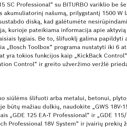
 SC Professional“ su BITURBO variklio be še
s akumuliatorinį našumą, prilygstantį 1500 W l
i sustabdo diską, kad galėtumėte nesirūpindami 
aja, kurioje pateikiama informacija apie aktyvi
isiais lygiais. Be to, šlifuoklį galima papildyti 
ia „Bosch Toolbox“ programa nustatyti iki 6 at
at yra tokios funkcijos kaip „KickBack Control
ation Control“ ir greito užveržimo veržlė prie
imo siūlėms šlifuoti arba metalui, betonui, plyt
nkoje būtų mažiau dulkių, naudokite „GWS 18V-
liais „GDE 125 EA-T Professional“ ir „GDE 115
h Professional 18V System“ ir įvairių prekių 