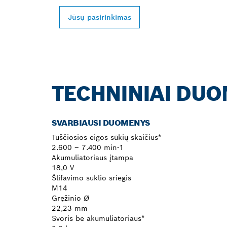
Jūsų pasirinkimas
TECHNINIAI DU
SVARBIAUSI DUOMENYS
Tuščiosios eigos sūkių skaičius*
2.600 – 7.400 min-1
Akumuliatoriaus įtampa
18,0 V
Šlifavimo suklio sriegis
M14
Gręžinio Ø
22,23 mm
Svoris be akumuliatoriaus*