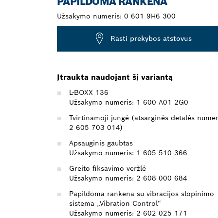
PAPILDOMA RANKENA
Užsakymo numeris:
0 601 9H6 300
Rasti prekybos atstovus
Įtraukta naudojant šį variantą
L-BOXX 136
Užsakymo numeris: 1 600 A01 2G0
Tvirtinamoji jungė (atsarginės detalės numer
2 605 703 014)
Apsauginis gaubtas
Užsakymo numeris: 1 605 510 366
Greito fiksavimo veržlė
Užsakymo numeris: 2 608 000 684
Papildoma rankena su vibracijos slopinimo
sistema „Vibration Control“
Užsakymo numeris: 2 602 025 171