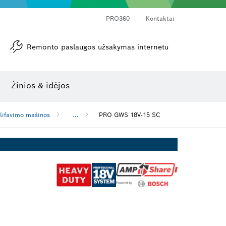
PRO360
Kontaktai
Remonto paslaugos užsakymas internetu
Kampamačiai ir posvyrio matuokliai
Lazerinis atstumo matuoklis
Žinios & idėjos
lifavimo mašinos
...
PRO GWS 18V-15 SC