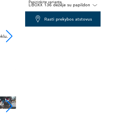
Pasirinkite variantą
Dropdown
Rasti prekybos atstovus
closed