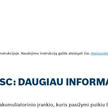
strukcijoje. Naudojimo instrukciją galite atsisiųsti čia:
Atsisiunti
 SC: DAUGIAU INFORM
umuliatorinio įrankio, kuris pasižymi puikiu l