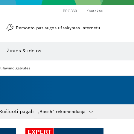
PRO360
Kontaktai
Remonto paslaugos užsakymas internetu
Kampamačiai ir posvyrio matuokliai
Lazerinis atstumo matuoklis
Žinios & idėjos
lifavimo galvutės
Rūšiuoti pagal:
Dropdown
closed
EXPERT