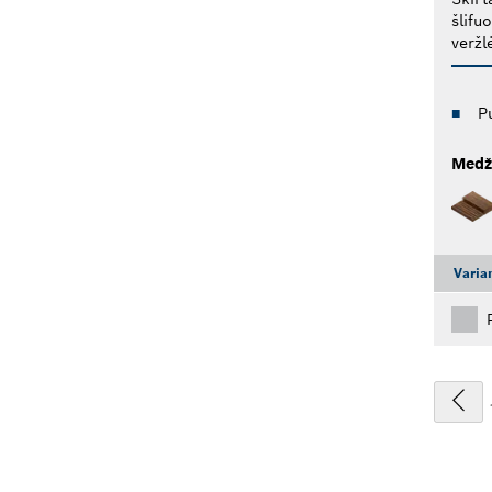
šlifu
veržl
P
Medž
Varia