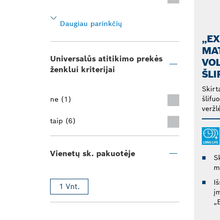
Daugiau parinkčių
„EX
MA
Universalūs atitikimo prekės
VO
ženklui kriterijai
ŠLI
Skirt
šlifu
ne (1)
veržl
taip (6)
Vienetų sk. pakuotėje
Sk
m
I
1 Vnt.
į
„