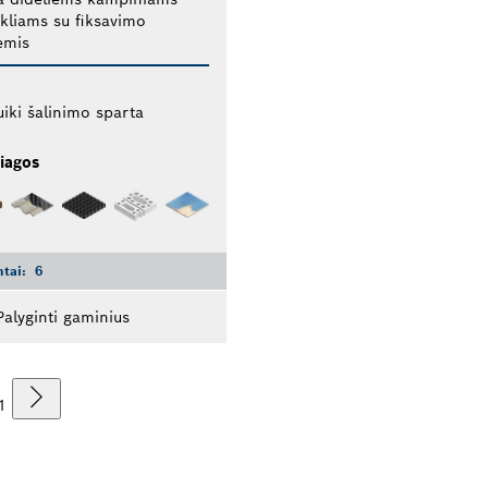
okliams su fiksavimo
ėmis
uiki šalinimo sparta
iagos
ntai:
6
Palyginti gaminius
1