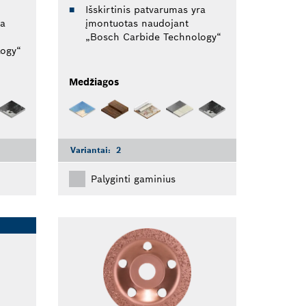
Išskirtinis patvarumas yra
ra
įmontuotas naudojant
„Bosch Carbide Technology“
logy“
Medžiagos
Variantai:
2
Palyginti gaminius