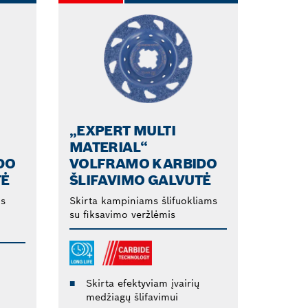
„EXPERT MULTI
MATERIAL“
DO
VOLFRAMO KARBIDO
TĖ
ŠLIFAVIMO GALVUTĖ
ms
Skirta kampiniams šlifuokliams
su fiksavimo veržlėmis
Skirta efektyviam įvairių
medžiagų šlifavimui