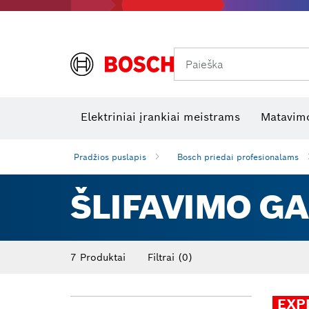
Paieška
Šiluminės kameros ir šilumos detektoriai
Elektros tikrinimo įrankiai
R
Elektriniai įrankiai meistrams
Matavimo
Pradžios puslapis
Bosch priedai profesionalams
ŠLIFAVIMO G
7 Produktai
Filtrai
(0)
EXP