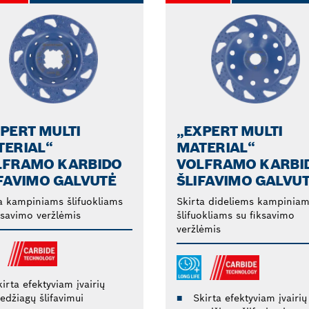
PERT MULTI
„EXPERT MULTI
TERIAL“
MATERIAL“
LFRAMO KARBIDO
VOLFRAMO KARBI
FAVIMO GALVUTĖ
ŠLIFAVIMO GALVU
a kampiniams šlifuokliams
Skirta dideliems kampinia
ksavimo veržlėmis
šlifuokliams su fiksavimo
veržlėmis
irta efektyviam įvairių
edžiagų šlifavimui
Skirta efektyviam įvairių