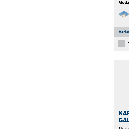
Medž
Varia
KAR
GAL
Skirt