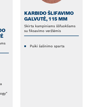
KARBIDO ŠLIFAVIMO
GALVUTĖ, 115 MM
Skirta kampiniams šlifuokliams
DO
su fiksavimo veržlėmis
TĖ
iams
Puiki šalinimo sparta
ra
logy“