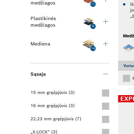
medžiagos
I
11
į
„
Plastikinės
medžiagos
9
Medž
Mediena
14
Varia
Sąsaja
15 mm gręžpjūvis (3)
EXP
16 mm gręžpjūvis (3)
22,23 mm gręžpjūvis (7)
„X-LOCK“ (3)