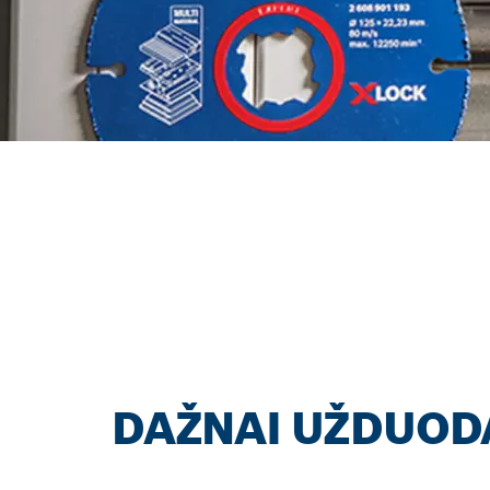
EFEKTYVIAI RASK
„ACCESSORY ADVI
Pradėkite dabar
DAŽNAI UŽDUOD