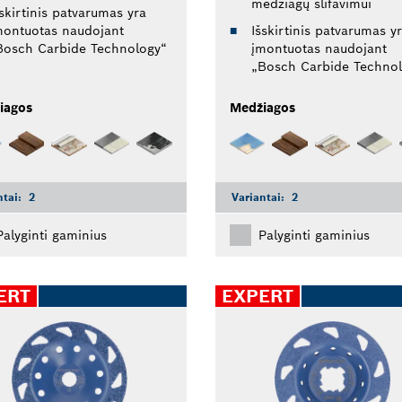
medžiagų šlifavimui
šskirtinis patvarumas yra
montuotas naudojant
Išskirtinis patvarumas y
Bosch Carbide Technology“
įmontuotas naudojant
„Bosch Carbide Techno
iagos
Medžiagos
ntai:
2
Variantai:
2
Palyginti gaminius
Palyginti gaminius
ERT
EXPERT