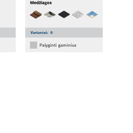
Medžiagos
Variantai:
6
Palyginti gaminius