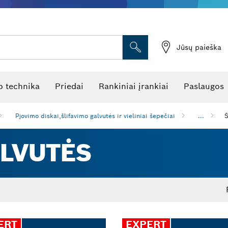
Jūsų paieška
atukinės atstumo matuoklės
Kombinuotas lazerinis nivelyras
Rotaciniai lazeriniai nivelyrai
Optiniai niveliavimo prietaisai
Linijiniai lazeriniai nivelyrai
 technika
Priedai
Rankiniai įrankiai
Paslaugos
Pjovimo diskai,šlifavimo galvutės ir vieliniai šepečiai
...
Š
ALVUTĖS
ERT
EXPERT