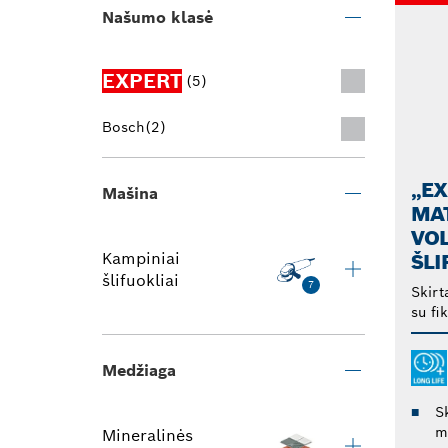
Našumo klasė
EXPERT
(5)
Bosch
(2)
„EX
Mašina
MA
VO
Kampiniai
ŠLI
šlifuokliai
7
Skirt
su fi
Medžiaga
Sk
m
Mineralinės