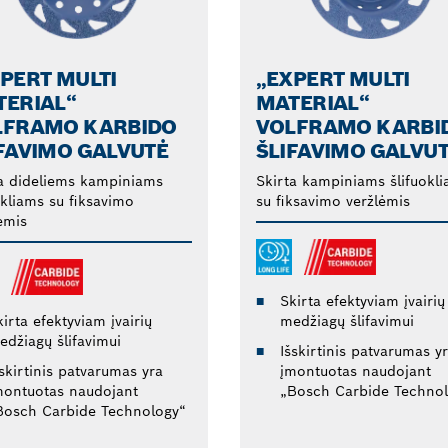
PERT MULTI
„EXPERT MULTI
TERIAL“
MATERIAL“
LFRAMO KARBIDO
VOLFRAMO KARBI
FAVIMO GALVUTĖ
ŠLIFAVIMO GALVU
a dideliems kampiniams
Skirta kampiniams šlifuokl
okliams su fiksavimo
su fiksavimo veržlėmis
ėmis
Skirta efektyviam įvairių
irta efektyviam įvairių
medžiagų šlifavimui
edžiagų šlifavimui
Išskirtinis patvarumas y
šskirtinis patvarumas yra
įmontuotas naudojant
montuotas naudojant
„Bosch Carbide Techno
Bosch Carbide Technology“