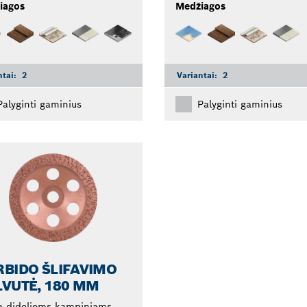
iagos
Medžiagos
ntai:
2
Variantai:
2
Palyginti gaminius
Palyginti gaminius
BIDO ŠLIFAVIMO
VUTĖ, 180 MM
a dideliems kampiniams