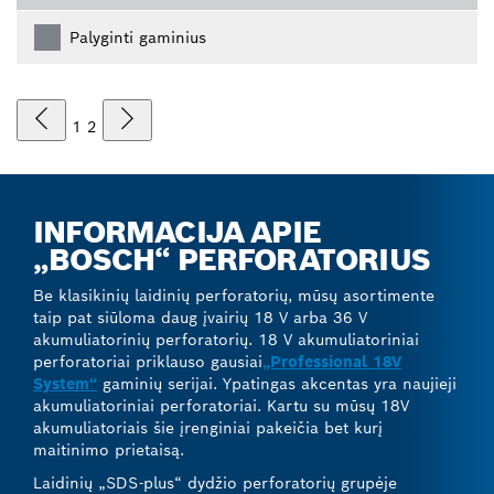
Palyginti gaminius
1
2
INFORMACIJA APIE
„BOSCH“ PERFORATORIUS
Be klasikinių laidinių perforatorių, mūsų asortimente
taip pat siūloma daug įvairių 18 V arba 36 V
akumuliatorinių perforatorių. 18 V akumuliatoriniai
perforatoriai priklauso gausiai
„Professional 18V
System“
gaminių serijai. Ypatingas akcentas yra naujieji
akumuliatoriniai perforatoriai. Kartu su mūsų 18V
akumuliatoriais šie įrenginiai pakeičia bet kurį
maitinimo prietaisą.
Laidinių „SDS-plus“ dydžio perforatorių grupėje