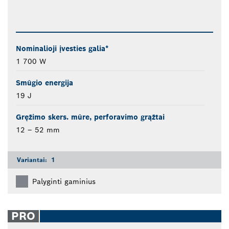
Nominalioji įvesties galia*
1 700 W
Smūgio energija
19 J
Gręžimo skers. mūre, perforavimo grąžtai
12 – 52 mm
Variantai:
1
Palyginti gaminius
PRO