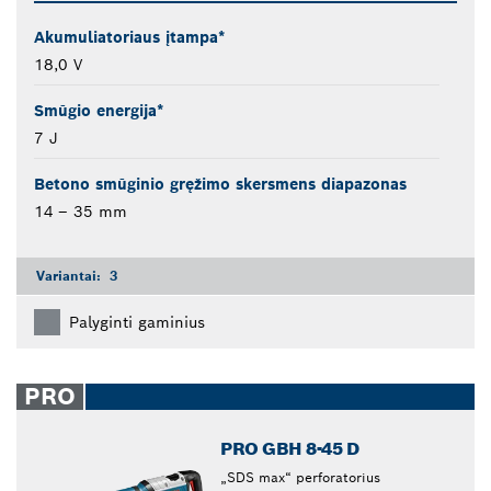
Akumuliatoriaus įtampa*
18,0 V
Smūgio energija*
7 J
Betono smūginio gręžimo skersmens diapazonas
14 – 35 mm
Variantai:
3
Palyginti gaminius
PRO
PRO GBH 8-45 D
„SDS max“ perforatorius