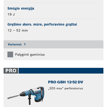
Smūgio energija
19 J
Gręžimo skers. mūre, perforavimo grąžtai
12 – 52 mm
Variantai:
1
Palyginti gaminius
PRO
PRO GBH 12-52 DV
„SDS max“ perforatorius