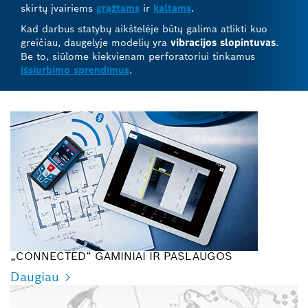
skirtų įvairiems
grąžtams
ir
kaltams
.
Kad darbus statybų aikštelėje būtų galima atlikti kuo
greičiau, daugelyje modelių yra
vibracijos slopintuvas
.
Be to, siūlome kiekvienam perforatoriui tinkamus
išsiurbimo sprendimus
.
„CONNECTED“ GAMINIAI IR PASLAUGOS
Daugiau