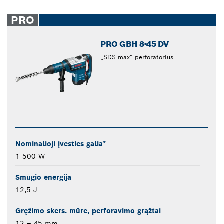
PRO
PRO GBH 8-45 DV
„SDS max“ perforatorius
Nominalioji įvesties galia*
1 500 W
Smūgio energija
12,5 J
Gręžimo skers. mūre, perforavimo grąžtai
12 – 45 mm