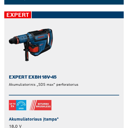
Dropdown
closed
EXPERT
EXPERT EXBH18V-45
Akumuliatorinis „SDS max“ perforatorius
Akumuliatoriaus įtampa*
18,0 V