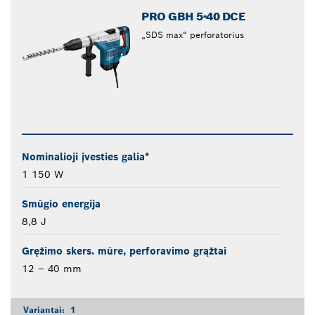
PRO GBH 5-40 DCE
„SDS max“ perforatorius
Nominalioji įvesties galia*
1 150 W
Smūgio energija
8,8 J
Gręžimo skers. mūre, perforavimo grąžtai
12 – 40 mm
Variantai:
1