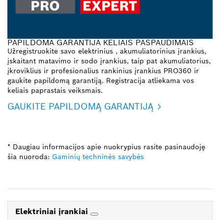
PAPILDOMA GARANTIJA KELIAIS PASPAUDIMAIS
Užregistruokite savo elektrinius , akumuliatorinius įrankius,
įskaitant matavimo ir sodo įrankius, taip pat akumuliatorius,
įkroviklius ir profesionalius rankinius įrankius PRO360 ir
gaukite papildomą garantiją. Registracija atliekama vos
keliais paprastais veiksmais.
GAUKITE PAPILDOMĄ GARANTIJĄ
* Daugiau informacijos apie nuokrypius rasite pasinaudoję
šia nuoroda:
Gaminių techninės savybės
Elektriniai įrankiai