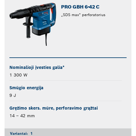
PRO GBH 6-42 C
„SDS max“ perforatorius
Nominalioji įvesties galia*
1 300 W
Smūgio energija
9 J
Gręžimo skers. mūre, perforavimo grąžtai
14 – 42 mm
Variantai:
1