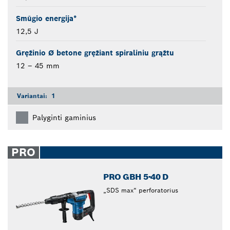
Smūgio energija*
12,5 J
Gręžinio Ø betone gręžiant spiraliniu grąžtu
12 – 45 mm
Variantai:
1
Palyginti gaminius
PRO
PRO GBH 5-40 D
„SDS max“ perforatorius