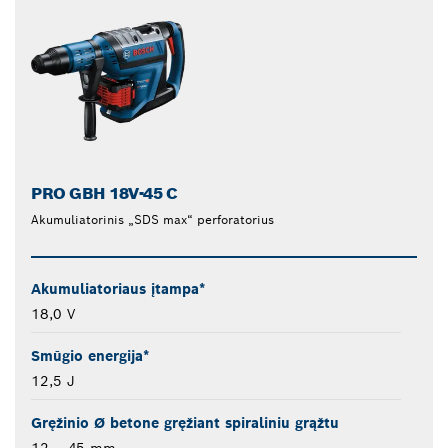
PRO GBH 18V-45 C
Akumuliatorinis „SDS max“ perforatorius
Akumuliatoriaus įtampa*
18,0 V
Smūgio energija*
12,5 J
Gręžinio Ø betone gręžiant spiraliniu grąžtu
12 – 45 mm