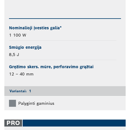
Nominalioji įvesties galia*
1 100 W
Smūgio energija
8,5 J
Gręžimo skers. mūre, perforavimo grąžtai
12 – 40 mm
Variantai:
1
Palyginti gaminius
PRO