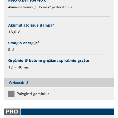
PRO GBH 18V-40 C
Akumuliatorinis „SDS max“ perforatorius
Akumuliatoriaus įtampa*
18,0 V
Smūgio energija*
9 J
Gręžinio Ø betone gręžiant spiraliniu grąžtu
12 – 40 mm
Variantai:
3
Palyginti gaminius
PRO