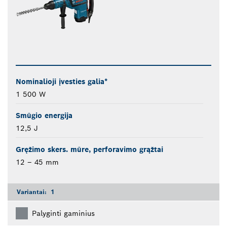
Nominalioji įvesties galia*
1 500 W
Smūgio energija
12,5 J
Gręžimo skers. mūre, perforavimo grąžtai
12 – 45 mm
Variantai:
1
Palyginti gaminius