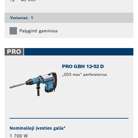
Variantai:
1
Palyginti gaminius
PRO
PRO GBH 12-52 D
„SDS max“ perforatorius
Nominalioji įvesties galia*
1 700 W