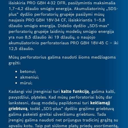
išsiskiria PRO GBH 4-32 DFR, pasižymintis maksimalia
1,7–4,2 džaulio smūgio energija. Akumuliatorinių „SDS-
plus“ dydžio perforatorių grupėje pasižymi mūsų
naujasis PRO GBH 18V-34 CF, išsiskiriantis 1–5,8
džaulio smūgio energija. Didelio dydžio „SDS-max“
perforatorių grupėje laidinių modelių smūgio energija
yra nuo 8,5 džaulio iki 19 džaulių, o naujojo
akumuliatorinio perforatoriaus PRO GBH 18V-45 C – iki
12,5 džaulio.
Mūsų perforatorius galima naudoti šioms medžiagoms
gręžti:
betonui;
akmeniui;
mūrui;
Kadangi visi įrenginiai turi
kalto funkciją
, galima kalti,
pavyzdžiui, plyteles. Kad mūsų perforatoriai būtų dar
lankstesni, daug modelių papildomai turi
keičiamąjį
griebtuvą
, todėl „SDS-plus“ dydžio gręžimo griebtuvą
galima pakeisti greitai užveržiamu griebtuvu. Tada
įrenginį galima naudoti net prijungus tradicinį grąžtą su
apvaliu kotu. Taip pat siūlome platų priedų asortimentą,