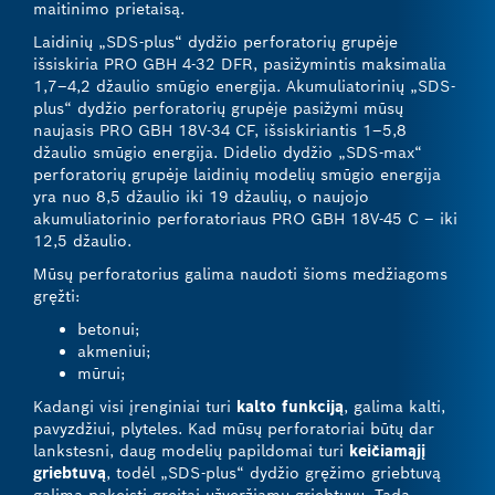
maitinimo prietaisą.
Laidinių „SDS-plus“ dydžio perforatorių grupėje
išsiskiria PRO GBH 4-32 DFR, pasižymintis maksimalia
1,7–4,2 džaulio smūgio energija. Akumuliatorinių „SDS-
plus“ dydžio perforatorių grupėje pasižymi mūsų
naujasis PRO GBH 18V-34 CF, išsiskiriantis 1–5,8
džaulio smūgio energija. Didelio dydžio „SDS-max“
perforatorių grupėje laidinių modelių smūgio energija
yra nuo 8,5 džaulio iki 19 džaulių, o naujojo
akumuliatorinio perforatoriaus PRO GBH 18V-45 C – iki
12,5 džaulio.
Mūsų perforatorius galima naudoti šioms medžiagoms
gręžti:
betonui;
akmeniui;
mūrui;
Kadangi visi įrenginiai turi
kalto funkciją
, galima kalti,
pavyzdžiui, plyteles. Kad mūsų perforatoriai būtų dar
lankstesni, daug modelių papildomai turi
keičiamąjį
griebtuvą
, todėl „SDS-plus“ dydžio gręžimo griebtuvą
galima pakeisti greitai užveržiamu griebtuvu. Tada