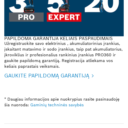
PAPILDOMA GARANTIJA KELIAIS PASPAUDIMAIS
Užregistruokite savo elektrinius , akumuliatorinius įrankius,
įskaitant matavimo ir sodo įrankius, taip pat akumuliatorius,
įkroviklius ir profesionalius rankinius įrankius PRO360 ir
gaukite papildomą garantiją. Registracija atliekama vos
keliais paprastais veiksmais.
GAUKITE PAPILDOMĄ GARANTIJĄ
* Daugiau informacijos apie nuokrypius rasite pasinaudoję
šia nuoroda:
Gaminių techninės savybės