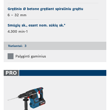
Gręžinio Ø betone gręžiant spiraliniu grąžtu
6 – 32 mm
Smūgių sk., esant nom. sūkių sk.*
4.300 min-1
Variantai:
3
Palyginti gaminius
PRO