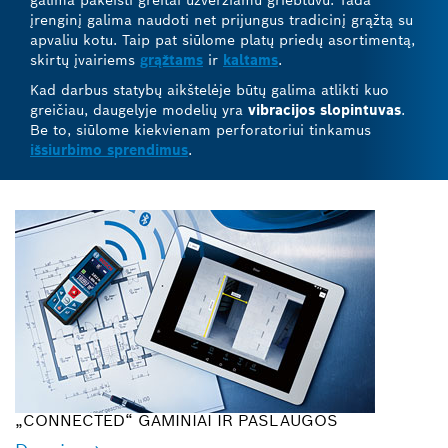
įrenginį galima naudoti net prijungus tradicinį grąžtą su
apvaliu kotu. Taip pat siūlome platų priedų asortimentą,
skirtų įvairiems
grąžtams
ir
kaltams
.
Kad darbus statybų aikštelėje būtų galima atlikti kuo
greičiau, daugelyje modelių yra
vibracijos slopintuvas
.
Be to, siūlome kiekvienam perforatoriui tinkamus
išsiurbimo sprendimus
.
„CONNECTED“ GAMINIAI IR PASLAUGOS