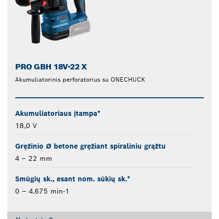
PRO GBH 18V-22 X
Akumuliatorinis perforatorius su ONECHUCK
Akumuliatoriaus įtampa*
18,0 V
Gręžinio Ø betone gręžiant spiraliniu grąžtu
4 – 22 mm
Smūgių sk., esant nom. sūkių sk.*
0 – 4.675 min-1