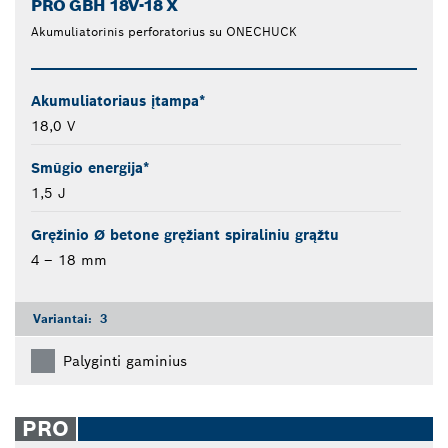
PRO GBH 18V-18 X
Akumuliatorinis perforatorius su ONECHUCK
Akumuliatoriaus įtampa*
18,0 V
Smūgio energija*
1,5 J
Gręžinio Ø betone gręžiant spiraliniu grąžtu
4 – 18 mm
Variantai:
3
Palyginti gaminius
PRO