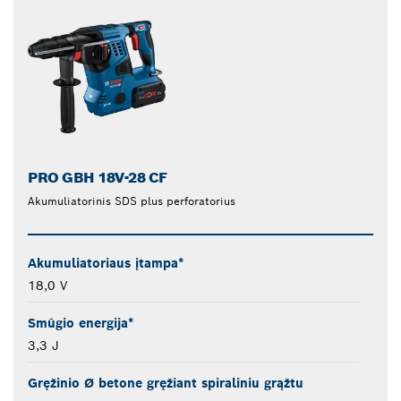
PRO GBH 18V-28 CF
Akumuliatorinis SDS plus perforatorius
Akumuliatoriaus įtampa*
18,0 V
Smūgio energija*
3,3 J
Gręžinio Ø betone gręžiant spiraliniu grąžtu