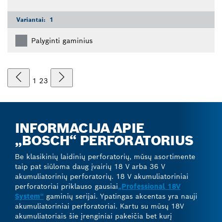
Variantai:
1
Palyginti gaminius
1
2
3
INFORMACIJA APIE
„BOSCH“ PERFORATORIUS
Be klasikinių laidinių perforatorių, mūsų asortimente
taip pat siūloma daug įvairių 18 V arba 36 V
akumuliatorinių perforatorių. 18 V akumuliatoriniai
perforatoriai priklauso gausiai
„Professional 18V
System“
gaminių serijai. Ypatingas akcentas yra nauji
akumuliatoriniai perforatoriai. Kartu su mūsų 18V
akumuliatoriais šie įrenginiai pakeičia bet kurį