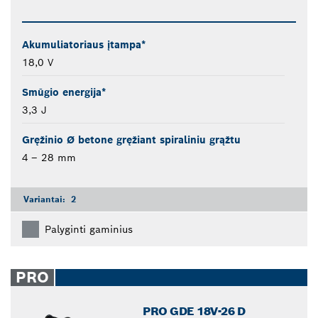
Akumuliatoriaus įtampa*
18,0 V
Smūgio energija*
3,3 J
Gręžinio Ø betone gręžiant spiraliniu grąžtu
4 – 28 mm
Variantai:
2
Palyginti gaminius
PRO
PRO GDE 18V-26 D