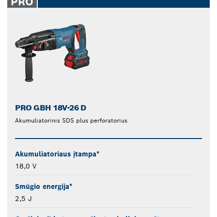
PRO
PRO GBH 18V-26 D
Akumuliatorinis SDS plus perforatorius
Akumuliatoriaus įtampa*
18,0 V
Smūgio energija*
2,5 J