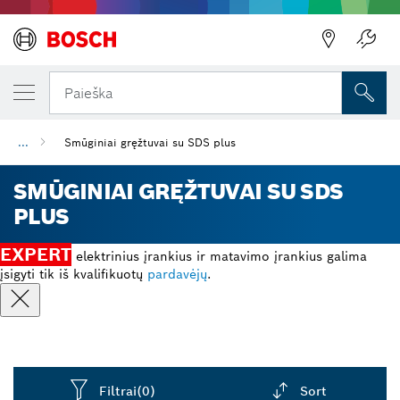
Paieška
...
Smūginiai gręžtuvai su SDS plus
SMŪGINIAI GRĘŽTUVAI SU SDS
PLUS
EXPERT
elektrinius įrankius ir matavimo įrankius galima
įsigyti tik iš kvalifikuotų
pardavėjų
.
Filtrai
(0)
Sort