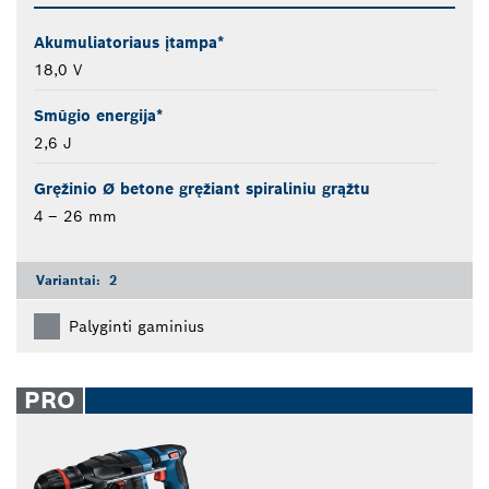
Akumuliatoriaus įtampa*
18,0 V
Smūgio energija*
2,6 J
Gręžinio Ø betone gręžiant spiraliniu grąžtu
4 – 26 mm
Variantai:
2
Palyginti gaminius
PRO