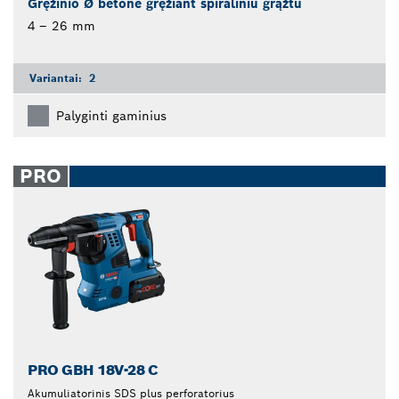
Gręžinio Ø betone gręžiant spiraliniu grąžtu
4 – 26 mm
Variantai:
2
Palyginti gaminius
PRO
PRO GBH 18V-28 C
Akumuliatorinis SDS plus perforatorius