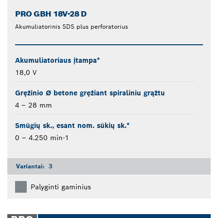
PRO GBH 18V-28 D
Akumuliatorinis SDS plus perforatorius
Akumuliatoriaus įtampa*
18,0 V
Gręžinio Ø betone gręžiant spiraliniu grąžtu
4 – 28 mm
Smūgių sk., esant nom. sūkių sk.*
0 – 4.250 min-1
Variantai:
3
Palyginti gaminius