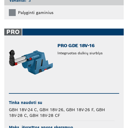
Variantai:
3
Palyginti gaminius
PRO
PRO GDE 18V-16
Integruotas dulkių siurblys
Tinka naudoti su
GBH 18V-24 C, GBH 18V-26, GBH 18V-26 F, GBH
18V-28 C, GBH 18V-28 CF
Maks. išgręžtos angos skersmuo