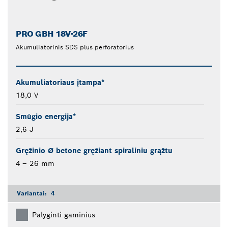
PRO GBH 18V-26F
Akumuliatorinis SDS plus perforatorius
Akumuliatoriaus įtampa*
18,0 V
Smūgio energija*
2,6 J
Gręžinio Ø betone gręžiant spiraliniu grąžtu
4 – 26 mm
Variantai:
4
Palyginti gaminius