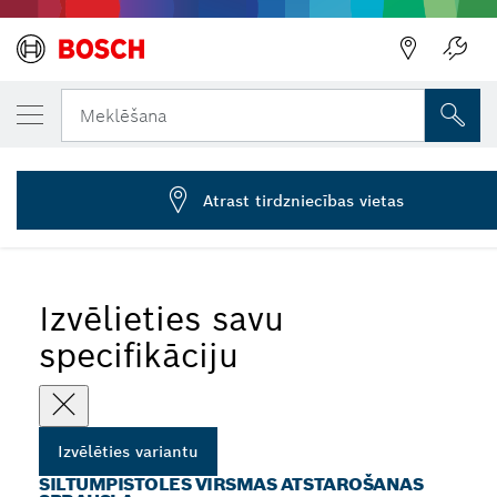
JŪSU IZVĒLĒTAIS VARIANTS
Atstarojošā sprausla
Meklēšana
1 609 390 453
...
Atstarošanas sprauslas celtniecības fēniem
Atrast tirdzniecības vietas
Izvēlieties savu
specifikāciju
Izvēlēties variantu
SILTUMPISTOLES VIRSMAS ATSTAROŠANAS