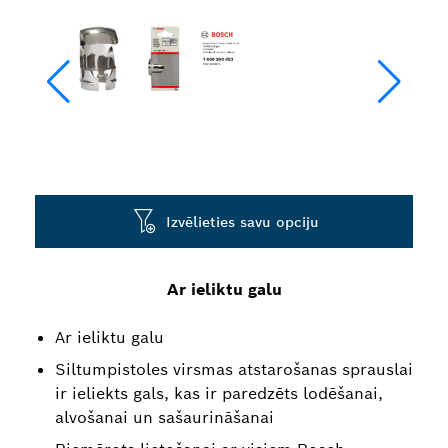
Izvēlieties savu opciju
Ar ieliktu galu
Ar ieliktu galu
Siltumpistoles virsmas atstarošanas sprauslai
ir ieliekts gals, kas ir paredzēts lodēšanai,
alvošanai un sašaurināšanai