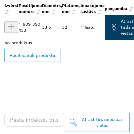
Izvērst
Pasūtījuma
Diametrs,
Platums,
Iepakojuma
pieejamība
numurs
mm
mm
sastāvs
Atrast
1 609 390
33,5
32
1 Gab.
tirdzn
453
vietas
no
produktus
Rādīt vairāk produktu
ATRODIET BOSCH
PROFESSIONAL
TIRGOTĀJU TAVĀ
TUVUMĀ
Atrast tirdzniecības
vietas