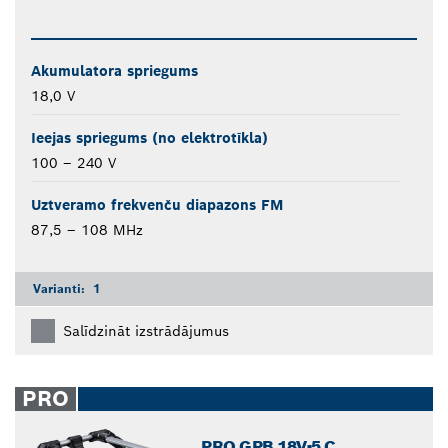
Akumulatora spriegums
18,0 V
Ieejas spriegums (no elektrotīkla)
100 – 240 V
Uztveramo frekvenču diapazons FM
87,5 – 108 MHz
Varianti:
1
Salīdzināt izstrādājumus
PRO
PRO GPB 18V-5 C