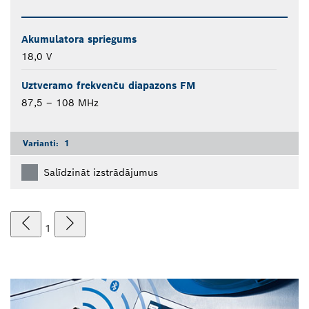
Akumulatora spriegums
18,0 V
Uztveramo frekvenču diapazons FM
87,5 – 108 MHz
Varianti:
1
Salīdzināt izstrādājumus
1