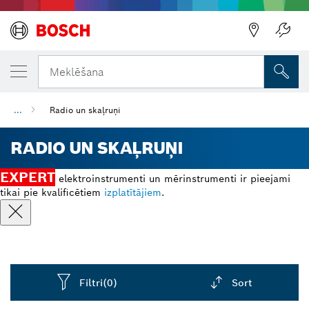
Meklēšana
...
Radio un skaļruņi
RADIO UN SKAĻRUŅI
EXPERT
elektroinstrumenti un mērinstrumenti ir pieejami
tikai pie kvalificētiem
izplatītājiem
.
Filtri
(0)
Sort
Dropdown