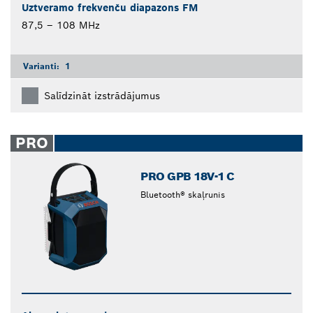
Uztveramo frekvenču diapazons FM
87,5 – 108 MHz
Varianti:
1
Salīdzināt izstrādājumus
PRO
PRO GPB 18V-1 C
Bluetooth® skaļrunis