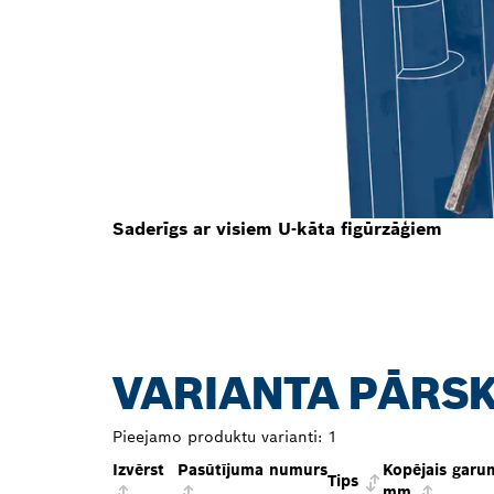
Saderīgs ar visiem U-kāta figūrzāģiem
VARIANTA PĀRS
Pieejamo produktu varianti:
1
Izvērst
Pasūtījuma numurs
Kopējais garu
Tips
mm