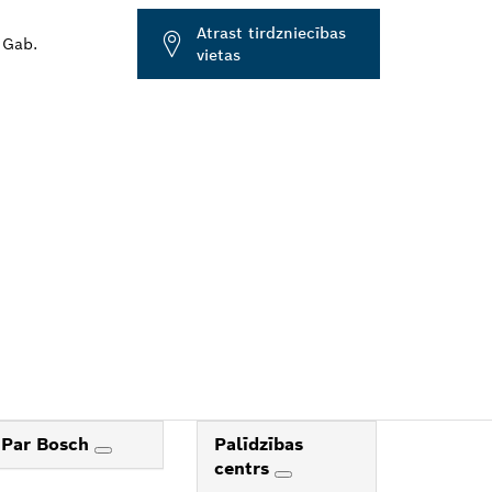
Atrast tirdzniecības
 Gab.
vietas
L
Par Bosch
Palīdzības
centrs