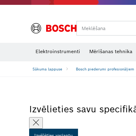
Meklēšana
Termokameras un termodetektori
Lāzera starojuma uztvērēji
Elektroinstrumenti
Mērīšanas tehnika
Sākuma lappuse
Bosch piederumi profesionāļiem
Izvēlieties savu specifik
Izvēlēties variantu