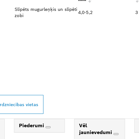
Slīpēts mugurleņķis un slīpēti
4,0-5,2
3
zobi
SCH PROFESSIONA
AVĀ TUVUMĀ
irdzniecības vietas
Piederumi
Vēl
jaunievedumi