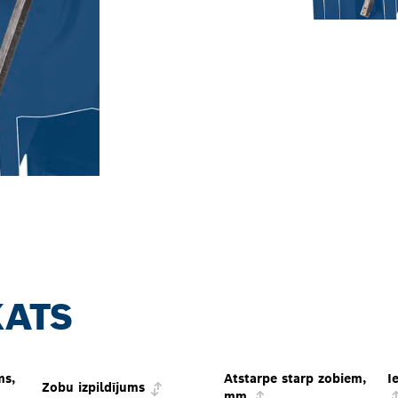
KATS
ms,
Atstarpe starp zobiem,
I
Zobu izpildījums
mm