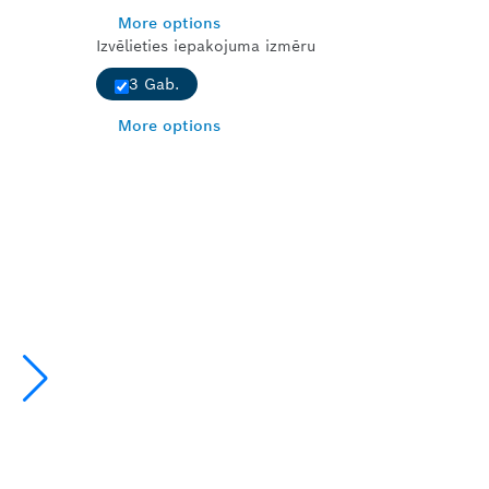
More options
Izvēlieties iepakojuma izmēru
3 Gab.
More options