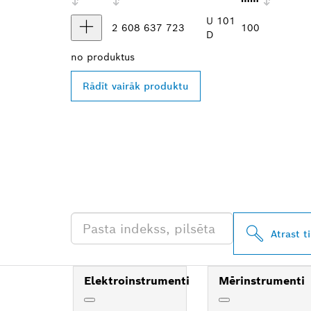
U 101
2 608 637 723
100
D
no
produktus
Rādīt vairāk produktu
ATRODIET BO
TIRGOTĀJU T
Atrast t
Elektroinstrumenti
Mērinstrumenti