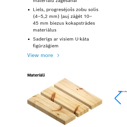
materiālu zāģēšanai
Liels, progresējošs zobu solis
(4–5,2 mm) ļauj zāģēt 10–
45 mm biezus kokapstrādes
materiālus
Saderīgs ar visiem U-kāta
figūrzāģiem
View more
Materiāli