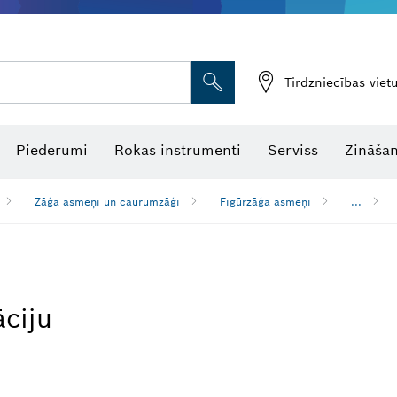
Tirdzniecības vie
Piederumi
Rokas instrumenti
Serviss
Zināšan
Zāģa asmeņi un caurumzāģi
Figūrzāģa asmeņi
...
āciju