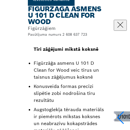
FIGŪRZĀĢA ASMENS
U 101 D CLEAN FOR
WOOD
Figūrzāģiem
Pasūtījuma numurs 2 608 637 723
Tīri zāģējumi mīkstā koksnē
Figūrzāģa asmens U 101 D
Clean for Wood veic tīrus un
taisnus zāģējumus koksnē
Konusveida formas precīzi
slīpētie zobi nodrošina tīru
rezultātu
Augstoglekļa tērauda materiāls
ir piemērots mīkstas koksnes
un neabrazīvu kokapstrādes