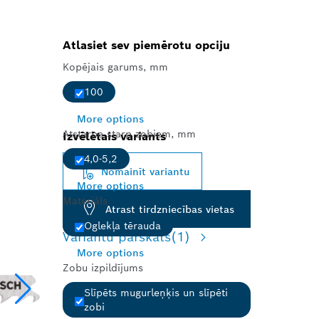
Atlasiet sev piemērotu opciju
Kopējais garums, mm
100
More options
Atstarpe starp zobiem, mm
Izvēlētais variants
4,0-5,2
Nomainīt variantu
More options
Materiāls
Atrast tirdzniecības vietas
Oglekļa tērauda
Variantu pārskats
(1)
More options
Zobu izpildījums
Slīpēts mugurleņķis un slīpēti
zobi