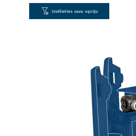
Izvēlieties savu opciju