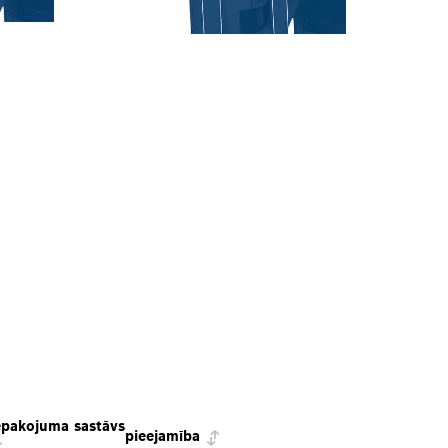
epakojuma sastāvs
pieejamība