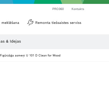
PRO360
Kontakts
tu meklēšana
Remonta tiešsaistes serviss
Leņķa un nolieces mērītāji
as & Idejas
Figūrzāģa asmeņi U 101 D Clean for Wood