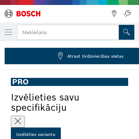
JŪSU IZVĒLĒTAIS VARIANTS
PRO HEX 22-5C plakanais kalts, 30 x 400 
Meklēšana
2 608 690 190
...
PRO Hex 22-5C plakanais kalts
Atrast tirdzniecības vietas
PRO
Izvēlieties savu
specifikāciju
Izvēlēties variantu