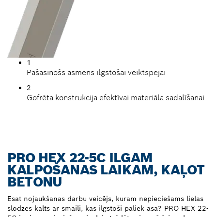
1
Pašasinošs asmens ilgstošai veiktspējai
2
Gofrēta konstrukcija efektīvai materiāla sadalīšanai
PRO HEX 22-5C ILGAM
KALPOŠANAS LAIKAM, KAĻOT
BETONU
Esat nojaukšanas darbu veicējs, kuram nepieciešams lielas
slodzes kalts ar smaili, kas ilgstoši paliek asa? PRO HEX 22-