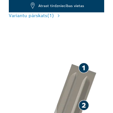
Atrast tirdzniecības vietas
Variantu pārskats
(1)
ILGS KALPOŠANAS LAIKS,
KAĻOT BETONU