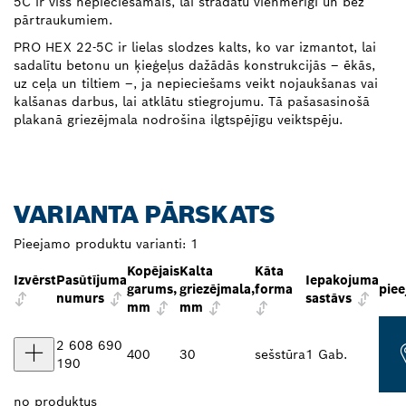
5C ir viss nepieciešamais, lai strādātu vienmērīgi un bez
pārtraukumiem.
PRO HEX 22-5C ir lielas slodzes kalts, ko var izmantot, lai
sadalītu betonu un ķieģeļus dažādās konstrukcijās – ēkās,
uz ceļa un tiltiem –, ja nepieciešams veikt nojaukšanas vai
kalšanas darbus, lai atklātu stiegrojumu. Tā pašasasinošā
plakanā griezējmala nodrošina ilgtspējīgu veiktspēju.
VARIANTA PĀRSKATS
Pieejamo produktu varianti:
1
Kopējais
Kalta
Kāta
Izvērst
Pasūtījuma
Iepakojuma
garums,
griezējmala,
forma
piee
numurs
sastāvs
mm
mm
2 608 690
400
30
sešstūra
1 Gab.
190
no
produktus