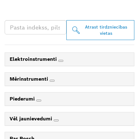
TIRGOTĀJU TAVĀ
TUVUMĀ
Atrast tirdzniecības
vietas
Elektroinstrumenti
Mērinstrumenti
Piederumi
Vēl jaunievedumi
Par Bosch