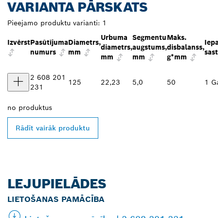
VARIANTA PĀRSKATS
Pieejamo produktu varianti:
1
Urbuma
Segmentu
Maks.
Izvērst
Pasūtījuma
Diametrs,
Iep
diametrs,
augstums,
disbalanss,
numurs
mm
sas
mm
mm
g*mm
2 608 201
125
22,23
5,0
50
1 G
231
no
produktus
Rādīt vairāk produktu
LEJUPIELĀDES
LIETOŠANAS PAMĀCĪBA