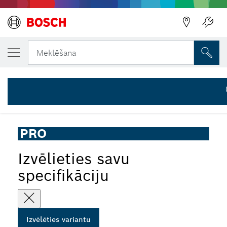
JŪSU IZVĒLĒTAIS VARIANTS
PRO Multi Material kausveida disks, 5 x 1
Meklēšana
2 608 201 231
...
PRO Multi Material kausveida disks betona slīpmašīnām
PRO
Izvēlieties savu
specifikāciju
Izvēlēties variantu