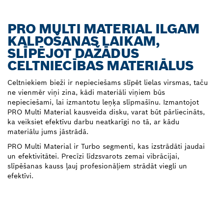
PRO MULTI MATERIAL ILGAM
KALPOŠANAS LAIKAM,
SLĪPĒJOT DAŽĀDUS
CELTNIECĪBAS MATERIĀLUS
Celtniekiem bieži ir nepieciešams slīpēt lielas virsmas, taču
ne vienmēr viņi zina, kādi materiāli viņiem būs
nepieciešami, lai izmantotu leņķa slīpmašīnu. Izmantojot
PRO Multi Material kausveida disku, varat būt pārliecināts,
ka veiksiet efektīvu darbu neatkarīgi no tā, ar kādu
materiālu jums jāstrādā.
PRO Multi Material ir Turbo segmenti, kas izstrādāti jaudai
un efektivitātei. Precīzi līdzsvarots zemai vibrācijai,
slīpēšanas kauss ļauj profesionāļiem strādāt viegli un
efektīvi.