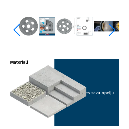
Materiāli
Izvēlieties savu opciju