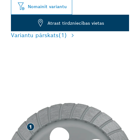
Nomainīt variantu
Atrast tirdzniecības vietas
Variantu pārskats
(1)
ILGS KALPOŠANAS LAIKS,
SLĪPĒJOT DAŽĀDUS
MATERIĀLUS