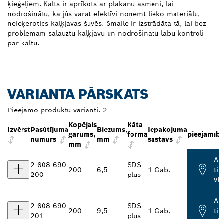
ķieģeļiem. Kalts ir aprīkots ar plakanu asmeni, lai
nodrošinātu, ka jūs varat efektīvi noņemt lieko materiālu,
neieķeroties kaļķjavas šuvēs. Smaile ir izstrādāta tā, lai bez
problēmām salauztu kaļķjavu un nodrošinātu labu kontroli
pār kaltu.
VARIANTA PĀRSKATS
Pieejamo produktu varianti:
2
Kopējais
Kāta
Izvērst
Pasūtījuma
Biezums,
Iepakojuma
garums,
forma
pieejamī
numurs
mm
sastāvs
mm
A
2 608 690
SDS
200
6,5
1 Gab.
t
200
plus
v
A
2 608 690
SDS
200
9,5
1 Gab.
t
201
plus