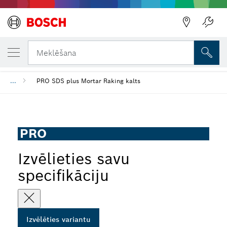
JŪSU IZVĒLĒTAIS VARIANTS
PRO SDS plus Mortar Raking kalts
Meklēšana
...
PRO SDS plus Mortar Raking kalts
PRO
Izvēlieties savu
specifikāciju
Izvēlēties variantu