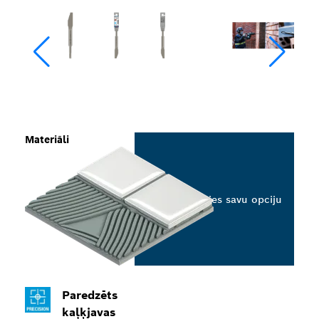
Materiāli
Izvēlieties savu opciju
Paredzēts
kaļķjavas