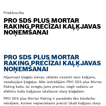
Priekšrocība
PRO SDS PLUS MORTAR
RAKING PRECĪZAI KAĻĶJAVAS
NOŅEMŠANAI
PRO SDS PLUS MORTAR
RAKING PRECĪZAI KAĻĶJAVAS
NOŅEMŠANAI
Atjaunojot ķieģeļu sienas, vēlaties noņemt veco kaļķjavu,
nesabojājot ķieģeļus. Mēs izstrādājām PRO SDS plus Mortar
Raking kaltu, lai sniegtu jums precīzu, viegli vadāmu un
efektīvu kaltu kaļķjavas izkalšanai starp ķieģeļiem.
PRO SDS plus Mortar Raking ir paredzēts ēku būvdarbu
veicējiem, kuriem nepieciešams precīzi izkalt kaļķjavu starp