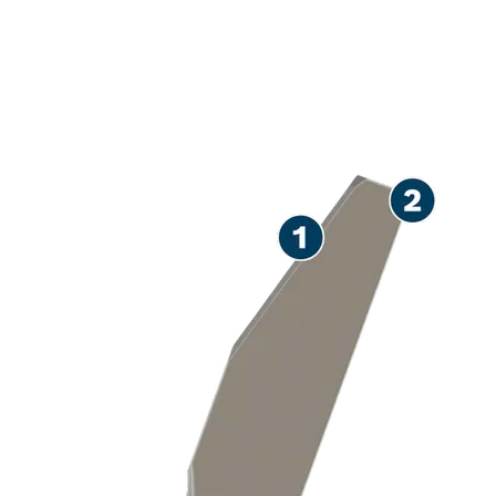
PRECĪZA KAĻĶJAVAS
NOŅEMŠANA