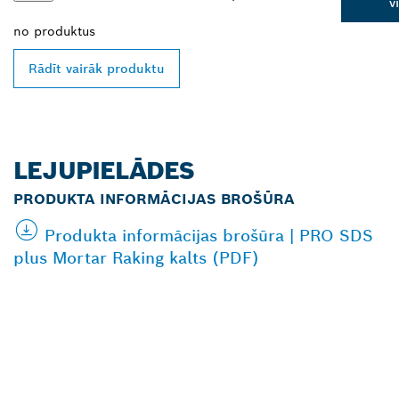
v
no
produktus
Rādīt vairāk produktu
LEJUPIELĀDES
PRODUKTA INFORMĀCIJAS BROŠŪRA
Produkta informācijas brošūra | PRO SDS
plus Mortar Raking kalts (PDF)
ATRODIET BOSCH
PROFESSIONAL
TIRGOTĀJU TAVĀ
TUVUMĀ