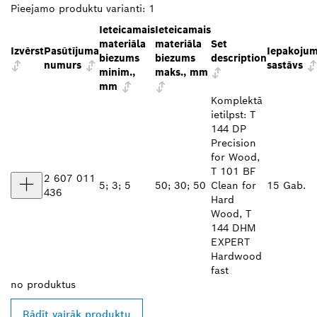
Pieejamo produktu varianti:
1
Ieteicamais
Ieteicamais
materiāla
materiāla
Set
Izvērst
Pasūtījuma
Iepakoju
biezums
biezums
description
numurs
sastāvs
minim.,
maks., mm
mm
Komplektā
ietilpst: T
144 DP
Precision
for Wood,
T 101 BF
2 607 011
5; 3; 5
50; 30; 50
Clean for
15 Gab.
436
Hard
Wood, T
144 DHM
EXPERT
Hardwood
fast
no
produktus
Rādīt vairāk produktu