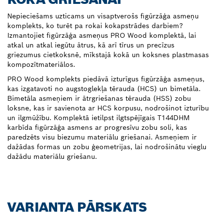
Nepieciešams uzticams un visaptverošs figūrzāģa asmeņu
komplekts, ko turēt pa rokai kokapstrādes darbiem?
Izmantojiet figūrzāģa asmeņus PRO Wood komplektā, lai
atkal un atkal iegūtu ātrus, kā arī tīrus un precīzus
griezumus cietkoksnē, mīkstajā kokā un koksnes plastmasas
kompozītmateriālos.
PRO Wood komplekts piedāvā izturīgus figūrzāģa asmeņus,
kas izgatavoti no augstoglekļa tērauda (HCS) un bimetāla.
Bimetāla asmeņiem ir ātrgriešanas tērauda (HSS) zobu
loksne, kas ir savienota ar HCS korpusu, nodrošinot izturību
un ilgmūžību. Komplektā ietilpst ilgtspējīgais T144DHM
karbīda figūrzāģa asmens ar progresīvu zobu soli, kas
paredzēts visu biezumu materiālu griešanai. Asmeņiem ir
dažādas formas un zobu ģeometrijas, lai nodrošinātu vieglu
dažādu materiālu griešanu.
VARIANTA PĀRSKATS