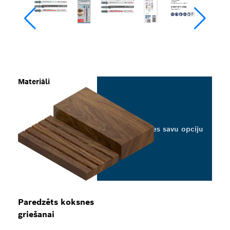
Materiāli
Izvēlieties savu opciju
Paredzēts koksnes
griešanai