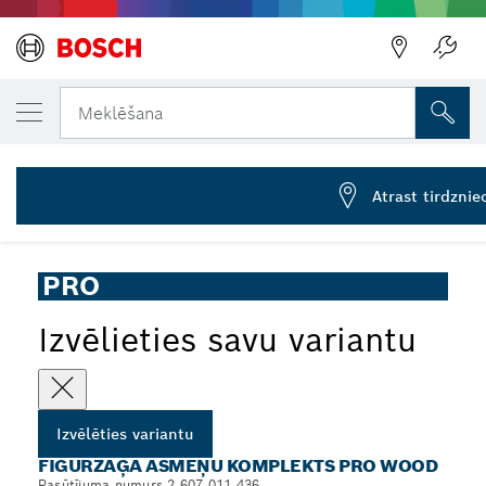
JŪSU IZVĒLĒTAIS VARIANTS
PRO Wood komplekts, 15 gab.
Meklēšana
2 607 011 436
...
PRO Wood komplekts, 15 gab.
Atrast tirdznie
PRO
Izvēlieties savu variantu
Izvēlēties variantu
FIGŪRZĀĢA ASMEŅU KOMPLEKTS PRO WOOD
Pasūtījuma numurs 2 607 011 436