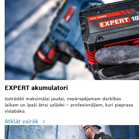
EXPERT akumulatori
Izstrādāti maksimālai jaudai, nepārspējamam darbības
laikam un īpaši ātrai uzlādei – profesionāļiem, kuri pieprasa
vislabāko.
Atklāt vairāk