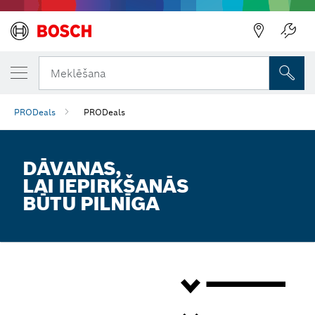
Atpakaļ
Atpakaļ
Meklēšana
PRODeals
PRODeals
DĀVANAS,
LAI IEPIRKŠANĀS
BŪTU PILNĪGA