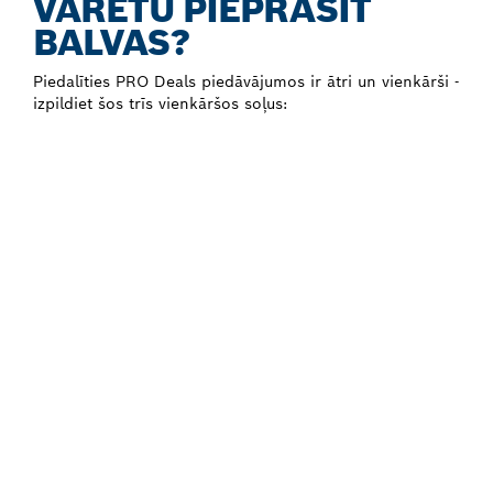
VARĒTU PIEPRASĪT
BALVAS?
Piedalīties PRO Deals piedāvājumos ir ātri un vienkārši -
izpildiet šos trīs vienkāršos soļus: