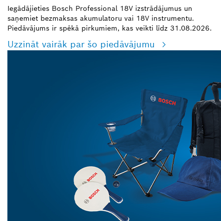
Iegādājieties Bosch Professional 18V izstrādājumus un
saņemiet bezmaksas akumulatoru vai 18V instrumentu.
Piedāvājums ir spēkā pirkumiem, kas veikti līdz 31.08.2026.
Uzzināt vairāk par šo piedāvājumu