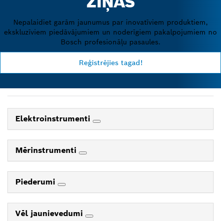
ZIŅAS
Nepalaidiet garām jaunumus par inovatīviem produktiem,
ekskluzīviem piedāvājumiem un noderīgiem pakalpojumiem no
Bosch profesionāļu pasaules.
Reģistrējies tagad!
Elektroinstrumenti
Mērinstrumenti
Piederumi
Vēl jaunievedumi