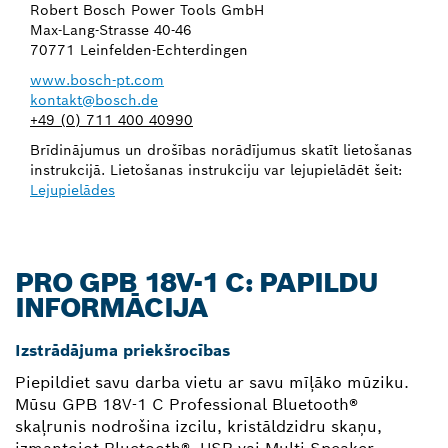
Robert Bosch Power Tools GmbH
Max-Lang-Strasse 40-46
70771 Leinfelden-Echterdingen
www.bosch-pt.com
kontakt@bosch.de
+49 (0) 711 400 40990
Brīdinājumus un drošības norādījumus skatīt lietošanas
instrukcijā. Lietošanas instrukciju var lejupielādēt šeit:
Lejupielādes
PRO GPB 18V-1 C: PAPILDU
INFORMĀCIJA
Izstrādājuma priekšrocības
Piepildiet savu darba vietu ar savu mīļāko mūziku.
Mūsu GPB 18V-1 C Professional Bluetooth®
skaļrunis nodrošina izcilu, kristāldzidru skaņu,