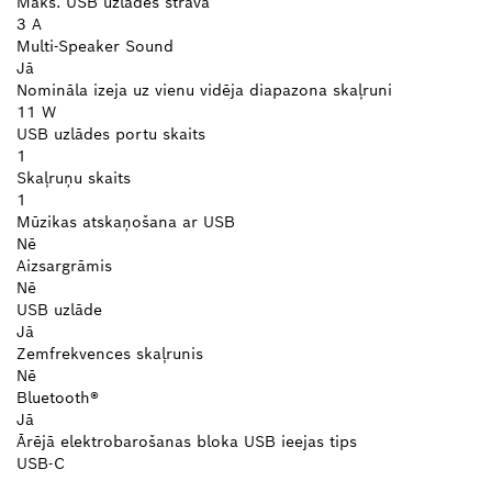
Maks. USB uzlādes strāva
3 A
Multi-Speaker Sound
Jā
Nomināla izeja uz vienu vidēja diapazona skaļruni
11 W
USB uzlādes portu skaits
1
Skaļruņu skaits
1
Mūzikas atskaņošana ar USB
Nē
Aizsargrāmis
Nē
USB uzlāde
Jā
Zemfrekvences skaļrunis
Nē
Bluetooth®
Jā
Ārējā elektrobarošanas bloka USB ieejas tips
USB-C