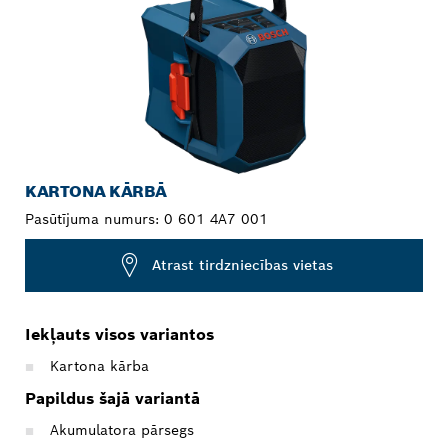
KARTONA KĀRBĀ
Pasūtījuma numurs:
0 601 4A7 001
Atrast tirdzniecības vietas
Iekļauts visos variantos
Kartona kārba
Papildus šajā variantā
Akumulatora pārsegs