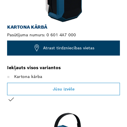
KARTONA KĀRBĀ
Pasūtījuma numurs:
0 601 4A7 000
Atrast tirdzniecības vietas
Iekļauts visos variantos
Kartona kārba
Jūsu izvēle
JŪSU IZVĒLE