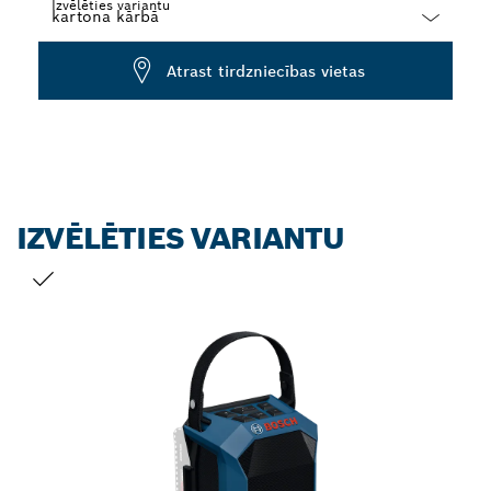
Izvēlēties variantu
Dropdown
Atrast tirdzniecības vietas
closed
IZVĒLĒTIES VARIANTU
JŪSU IZVĒLE