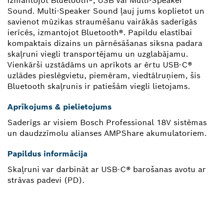
izmantojot Bluetooth®, USB vai Multi-Speaker
Sound. Multi-Speaker Sound ļauj jums koplietot un
savienot mūzikas straumēšanu vairākās saderīgās
ierīcēs, izmantojot Bluetooth®. Papildu elastībai
kompaktais dizains un pārnēsāšanas siksna padara
skaļruni viegli transportējamu un uzglabājamu.
Vienkārši uzstādāms un aprīkots ar ērtu USB-C®
uzlādes pieslēgvietu, piemēram, viedtālruņiem, šis
Bluetooth skaļrunis ir patiešām viegli lietojams.
Aprīkojums & pielietojums
Saderīgs ar visiem Bosch Professional 18V sistēmas
un daudzzīmolu alianses AMPShare akumulatoriem.
Papildus informācija
Skaļruni var darbināt ar USB-C® barošanas avotu ar
strāvas padevi (PD).