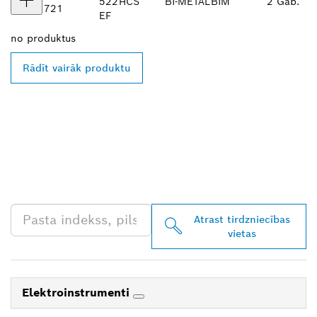
522
HCS
BI-METAL
BIM
2 Gab.
721
EF
no
produktus
Rādīt vairāk produktu
ATRODIET BOSCH
PROFESSIONAL
TIRGOTĀJU TAVĀ
TUVUMĀ
Atrast tirdzniecības
vietas
Elektroinstrumenti