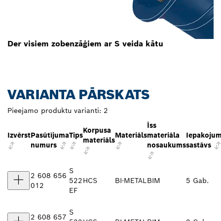
Der visiem zobenzāģiem ar S veida kātu
VARIANTA PĀRSKATS
Pieejamo produktu varianti:
2
Īss
Korpusa
Izvērst
Pasūtījuma
Tips
Materiāls
materiāla
Iepakoju
materiāls
numurs
nosaukums
sastāvs
S
2 608 656
522
HCS
BI-METAL
BIM
5 Gab.
012
EF
S
2 608 657