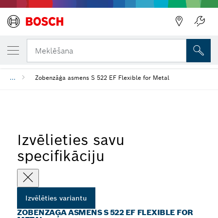
JŪSU IZVĒLĒTAIS VARIANTS
Zobenzāģa asmens S 522 EF Flexible for M
Meklēšana
...
Zobenzāģa asmens S 522 EF Flexible for Metal
Izvēlieties savu
specifikāciju
Izvēlēties variantu
ZOBENZĀĢA ASMENS S 522 EF FLEXIBLE FOR