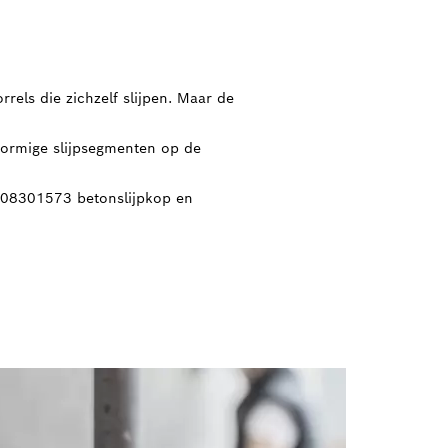
els die zichzelf slijpen. Maar de
vormige slijpsegmenten op de
2608301573 betonslijpkop en