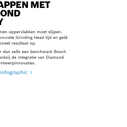
APPEN MET
MOND
Y
nnen oppervlakken moet slijpen,
crete Grinding Head tijd en geld
oneel resultaat op.
er dan zelfs een benchmark Bosch
dankzij de integratie van Diamond
ntwerpinnovaties.
infographic