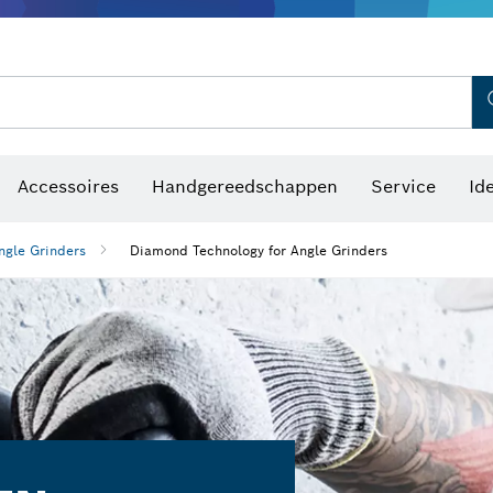
Optische waterpastoestellen
Accessoires
Handgereedschappen
Service
Id
ngle Grinders
Diamond Technology for Angle Grinders