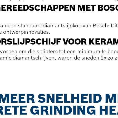
GEREEDSCHAPPEN MET BOS
an een standaarddiamantslijpkop van Bosch: Dit k
 ontwerpinnovaties.
ORSLIJPSCHIJF VOOR KERA
worpen om die splinters tot een minimum te bep
mic diamantschrijven, waren de sneden 2x zo zu
 MEER SNELHEID 
RETE GRINDING H