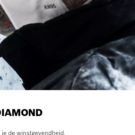
 DIAMOND
g je de winstgevendheid.