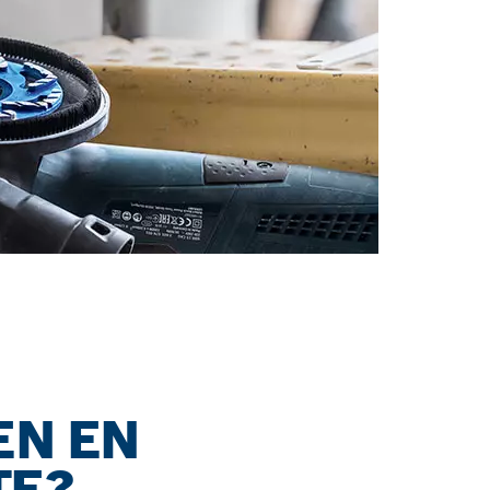
EN EN
TE?