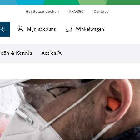
Warmtebeeldcamera's & thermodetectoren
Handelaar zoeken
PRO360
Contact
Mijn account
Winkelwagen
eeën & Kennis
Acties %