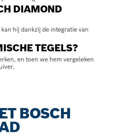
CH DIAMOND
an hij dankzij de integratie van
MISCHE TEGELS?
erken, en toen we hem vergeleken
iver.
MET BOSCH
EAD