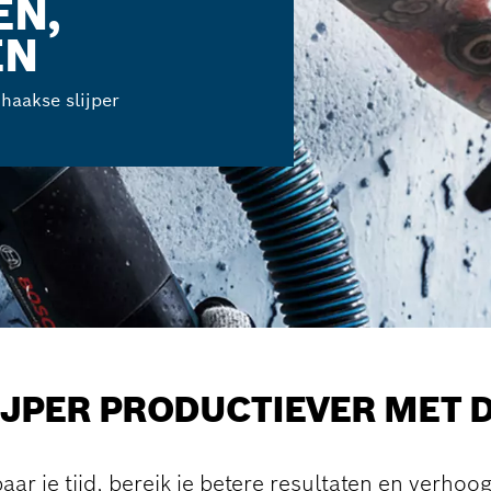
EN,
EN
haakse slijper
IJPER PRODUCTIEVER MET
 je tijd, bereik je betere resultaten en verhoo