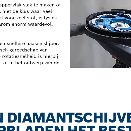
ppervlak vlak te maken of
s niet de klus waar veel
 voor veel stof, is fysiek
 daarom enorm waardevol.
en snellere haakse slijper.
risch gereedschap van
rotatiesnelheid is hierbij
 zit in het ontwerp van de
 DIAMANTSCHIJV
PBLADEN HET BES