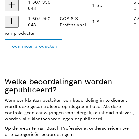
1 607 950
5,
1 St.
043
€
1 607 950
GGS 6 S
7,
1 St.
048
Professional
€
van
producten
Toon meer producten
Welke beoordelingen worden
gepubliceerd?
Wanneer klanten besluiten een beoordeling in te dienen,
wordt deze gecontroleerd op illegale inhoud. Als deze
controle geen aanwijzingen voor dergelijke inhoud oplevert,
worden alle klantbeoordelingen gepubliceerd.
Op de website van Bosch Professional onderscheiden we
drie categorieën beoordelingen: