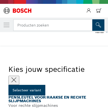
JOUW GESELECTEERDE VARIANT
Pensleutel voor haakse en rechte slijpmac
Producten zoeken
5
vanaf
...
Pensleutels voor rechte slijpmachines
Kies jouw specificatie
Selecteer variant
PENSLEUTEL VOOR HAAKSE EN RECHTE
SLIJPMACHINES
Voor rechte slijpmachines