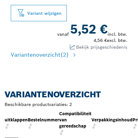
Variant wijzigen
5,52 €
vanaf
incl. btw.
4,56 €
excl. btw.
Bekijk prijsgeschiedenis
Variantenoverzicht
(2)
VARIANTENOVERZICHT
Beschikbare productvariaties:
2
Compatibiliteit
uitklappen
Bestelnummer
van
Verpakkingsinhoud
Pr
gereedschap